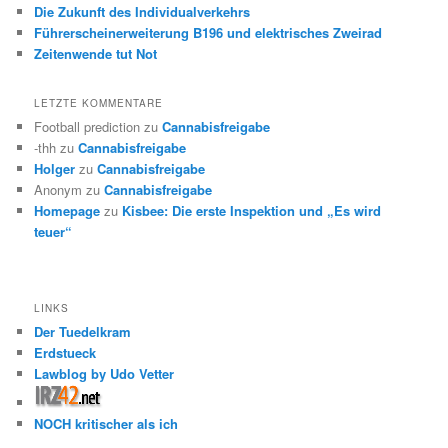
Die Zukunft des Individualverkehrs
Führerscheinerweiterung B196 und elektrisches Zweirad
Zeitenwende tut Not
LETZTE KOMMENTARE
Football prediction
zu
Cannabisfreigabe
-thh
zu
Cannabisfreigabe
Holger
zu
Cannabisfreigabe
Anonym
zu
Cannabisfreigabe
Homepage
zu
Kisbee: Die erste Inspektion und „Es wird
teuer“
LINKS
Der Tuedelkram
Erdstueck
Lawblog by Udo Vetter
NOCH kritischer als ich