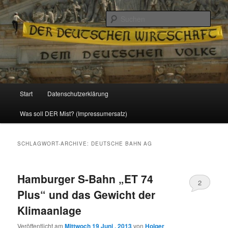
Politik, Wirtschaft, Soziales und Gesellschaft
Such
Reizzentrum
Hauptmenü
Start
Datenschutzerklärung
Zum
Zum
Was soll DER Mist? (Impressumersatz)
Inhalt
sekundären
wechseln
Inhalt
SCHLAGWORT-ARCHIVE:
DEUTSCHE BAHN AG
wechseln
Hamburger S-Bahn „ET 74
2
Plus“ und das Gewicht der
Klimaanlage
Veröffentlicht am
Mittwoch 19 Juni , 2013
von
Holger