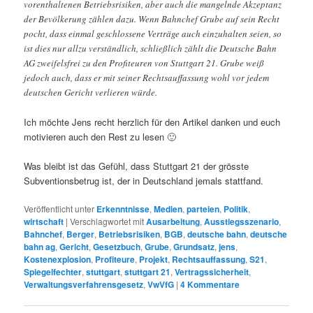
vorenthaltenen Betriebsrisiken, aber auch die mangelnde Akzeptanz
der Bevölkerung zählen dazu. Wenn Bahnchef Grube auf sein Recht
pocht, dass einmal geschlossene Verträge auch einzuhalten seien, so
ist dies nur allzu verständlich, schließlich zählt die Deutsche Bahn
AG zweifelsfrei zu den Profiteuren von Stuttgart 21. Grube weiß
jedoch auch, dass er mit seiner Rechtsauffassung wohl vor jedem
deutschen Gericht verlieren würde.
Ich möchte Jens recht herzlich für den Artikel danken und euch
motivieren auch den Rest zu lesen 🙂
Was bleibt ist das Gefühl, dass Stuttgart 21 der grösste
Subventionsbetrug ist, der in Deutschland jemals stattfand.
Veröffentlicht unter
Erkenntnisse
,
Medien
,
parteien
,
Politik
,
wirtschaft
|
Verschlagwortet mit
Ausarbeitung
,
Ausstiegsszenario
,
Bahnchef
,
Berger
,
Betriebsrisiken
,
BGB
,
deutsche bahn
,
deutsche
bahn ag
,
Gericht
,
Gesetzbuch
,
Grube
,
Grundsatz
,
jens
,
Kostenexplosion
,
Profiteure
,
Projekt
,
Rechtsauffassung
,
S21
,
Spiegelfechter
,
stuttgart
,
stuttgart 21
,
Vertragssicherheit
,
Verwaltungsverfahrensgesetz
,
VwVfG
|
4
Kommentare