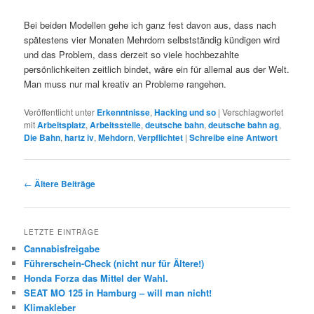
Bei beiden Modellen gehe ich ganz fest davon aus, dass nach
spätestens vier Monaten Mehrdorn selbstständig kündigen wird
und das Problem, dass derzeit so viele hochbezahlte
persönlichkeiten zeitlich bindet, wäre ein für allemal aus der Welt.
Man muss nur mal kreativ an Probleme rangehen.
Veröffentlicht unter
Erkenntnisse
,
Hacking und so
|
Verschlagwortet
mit
Arbeitsplatz
,
Arbeitsstelle
,
deutsche bahn
,
deutsche bahn ag
,
Die Bahn
,
hartz iv
,
Mehdorn
,
Verpflichtet
|
Schreibe eine Antwort
Beitrags-
←
Ältere Beiträge
Navigation
LETZTE EINTRÄGE
Cannabisfreigabe
Führerschein-Check (nicht nur für Ältere!)
Honda Forza das Mittel der Wahl.
SEAT MO 125 in Hamburg – will man nicht!
Klimakleber