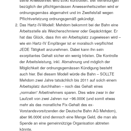
seine Anwesenheit wird strikt kontrolliert. Bei Verfehlungen
bezüglich der pflichtgemässen Anwesenheitszeiten wird er
ordnungsgemäss abgemahnt und im Zweifelsfall wegen
Pflichtverletzung ordnungsgemäß gekündigt.
Das Hartz-IV-Modell: Mehdorn bekommt bei der Bahn eine
Arbeitsstelle als Weichenschmierer oder Gepäckträger. Er
hat das Glück, dass ihm ein Arbeitsplatz zugewiesen wird –
wie ein Hartz-IV Empfänger ist er moralisch verpflichtet
JEDE Tätigkeit anzunehmen. Dabei kann ihn sein
exorpitantes Gehalt sicher ein wenig trösten. Die Kontrolle
der Arbeitsleistung, inkl. Abmahnung und möglich der
Möglichkeit der ordnungsgemässen Kündigung besteht
auch hier. Bei diesem Modell würde die Bahn – SOLLTE
Mehdorn zwei Jahre tatsächlich bis 2011 auf solch einem
Arbeitsplatz durchhalten – noch das Gehalt eines
„normalen“ Arbeitnehmers sparen. Dies wäre zwar in der
Laufzeit von zwei Jahren nur ~96.000€ (und somit etwas
mehr als das monatliche Fix-Gehalt des ex-
Vorstandsvorsitzenden der Deutsche Bahn AG Mehdorn),
aber 96.000€ sind dennoch eine Menge Geld, die man als
Spende an eine gemeinnützige Organisation abtreten
könnte.