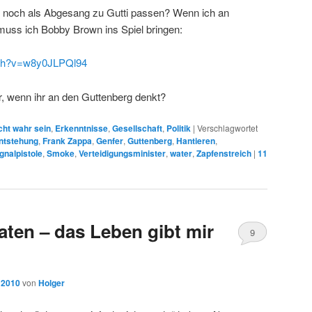
n noch als Abgesang zu Gutti passen? Wenn ich an
uss ich Bobby Brown ins Spiel bringen:
tch?v=w8y0JLPQl94
, wenn ihr an den Guttenberg denkt?
cht wahr sein
,
Erkenntnisse
,
Gesellschaft
,
Politik
|
Verschlagwortet
ntstehung
,
Frank Zappa
,
Genfer
,
Guttenberg
,
Hantieren
,
gnalpistole
,
Smoke
,
Verteidigungsminister
,
water
,
Zapfenstreich
|
11
aten – das Leben gibt mir
9
 2010
von
Holger