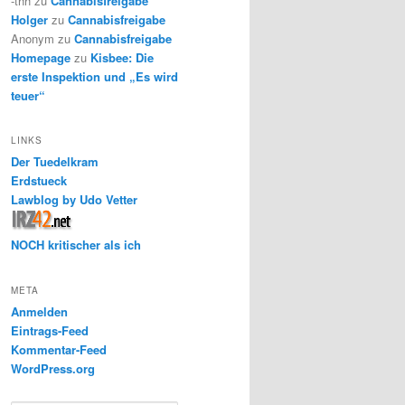
-thh
zu
Cannabisfreigabe
Holger
zu
Cannabisfreigabe
Anonym
zu
Cannabisfreigabe
Homepage
zu
Kisbee: Die
erste Inspektion und „Es wird
teuer“
LINKS
Der Tuedelkram
Erdstueck
Lawblog by Udo Vetter
NOCH kritischer als ich
META
Anmelden
Eintrags-Feed
Kommentar-Feed
WordPress.org