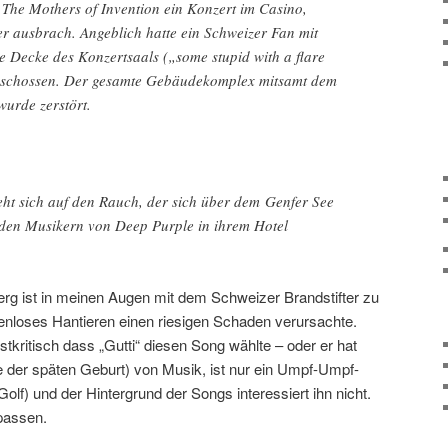
he Mothers of Invention ein Konzert im Casino,
r ausbrach. Angeblich hatte ein Schweizer Fan mit
ie Decke des Konzertsaals („some stupid with a flare
 geschossen. Der gesamte Gebäudekomplex mitsamt dem
urde zerstört.
eht sich auf den Rauch, der sich über dem Genfer See
 den Musikern von Deep Purple in ihrem Hotel
erg ist in meinen Augen mit dem Schweizer Brandstifter zu
enloses Hantieren einen riesigen Schaden verursachte.
stkritisch dass „Gutti“ diesen Song wählte – oder er hat
 der späten Geburt) von Musik, ist nur ein Umpf-Umpf-
olf) und der Hintergrund der Songs interessiert ihn nicht.
passen.