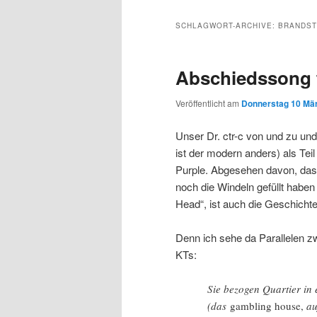
Inhalt
sekundären
SCHLAGWORT-ARCHIVE:
BRANDST
wechseln
Inhalt
Abschiedssong 
wechseln
Veröffentlicht am
Donnerstag 10 Mär
Unser Dr. ctr-c von und zu un
ist der modern anders) als Te
Purple. Abgesehen davon, das
noch die Windeln gefüllt haben
Head“, ist auch die Geschichte
Denn ich sehe da Parallelen 
KTs:
Sie bezogen Quartier i
(das
gambling house,
au