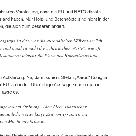
absurde Vorstellung, dass die EU und NATO direkte
nd haben. Nur Holz- und Betonköpfe sind nicht in der
en, die sich zum besseren ändert.
eografie ist das, was die europäischen Völker wirklich
s sind nämlich nicht die „christlichen Werte“, wie oft
rd, sondern vielmehr die Werte des Humanismus und
 Aufklärung. Na, dann scheint Stefan „Aaron“ König ja
r EU verbindet. Über obige Aussage könnte man in
h lasse es.
ttgewollten Ordnung“ (den Ideen islamischer
unähnlich) wurde lange Zeit von Tyrannen zur
luten Macht missbraucht.
kische Regierungschef von der Kirche eingesetzt wurde,