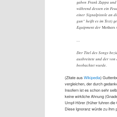
gaben Frank Zappa und T
während dessen ein Feue
einer Signalpistole an d
gun“ heißt es im Text)
Equipment der
Mothers
w
…
Der Titel des Songs bezi
ausbreitete und der von
beobachtet wurde.
(Zitate aus
Wikipedia
) Guttenb
vergleichen, der durch gedank
Insofern ist es schon sehr selb
keine wirkliche Ahnung (Gnade
Umpf-Hörer (früher fuhren die G
Diese Ignoranz würde zu ihm 