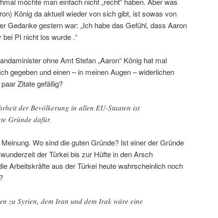
hmal möchte man einfach nicht „recht“ haben. Aber was
ron) König da aktuell wieder von sich gibt, ist sowas von
ster Gedanke gestern war: „Ich habe das Gefühl, dass Aaron
er bei PI nicht los wurde .“
andaminister ohne Amt Stefan „Aaron“ König hat mal
ch gegeben und einen – in meinen Augen – widerlichen
 paar Zitate gefällig?
rheit der Bevölkerung in allen EU-Staaten ist
ute Gründe dafür.
inung. Wo sind die guten Gründe? Ist einer der Gründe
swunderzeit der Türkei bis zur Hüfte in den Arsch
die Arbeitskräfte aus der Türkei heute wahrscheinlich noch
?
n zu Syrien, dem Iran und dem Irak wäre eine