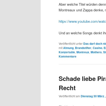
Aber welche Titel würden den
Montreaux und Zappa denke, m
httpv://www.youtube.com/wa
Und an welche Songs denkt ihr
Veröffentlicht unter
Das darf doch ni
mit
Ahnung
,
Brandstifter
,
Casino
,
E
Konzertsäle
,
Montreux
,
Mothers
,
Si
Kommentare
Schade liebe Pir
Recht
Veröffentlicht am
Dienstag 30 März ,