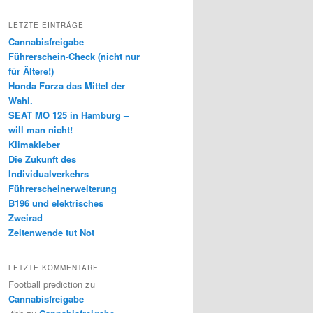
LETZTE EINTRÄGE
Cannabisfreigabe
Führerschein-Check (nicht nur
für Ältere!)
Honda Forza das Mittel der
Wahl.
SEAT MO 125 in Hamburg –
will man nicht!
Klimakleber
Die Zukunft des
Individualverkehrs
Führerscheinerweiterung
B196 und elektrisches
Zweirad
Zeitenwende tut Not
LETZTE KOMMENTARE
Football prediction
zu
Cannabisfreigabe