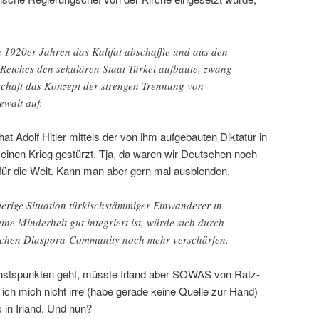
n 1920er Jahren das Kalifat abschaffte und aus den
Reiches den sekulären Staat Türkei aufbaute, zwang
lschaft das Konzept der strengen Trennung von
ewalt auf.
at Adolf Hitler mittels der von ihm aufgebauten Diktatur in
 einen Krieg gestürzt. Tja, da waren wir Deutschen noch
 für die Welt. Kann man aber gern mal ausblenden.
erige Situation türkischstämmiger Einwanderer in
ne Minderheit gut integriert ist, würde sich durch
schen Diaspora-Community noch mehr verschärfen.
stspunkten geht, müsste Irland aber SOWAS von Ratz-
ich mich nicht irre (habe gerade keine Quelle zur Hand)
 in Irland. Und nun?