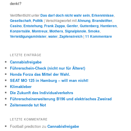
denkt?
Veröffentlicht unter
Das darf doch nicht wahr sein
,
Erkenntnisse
,
Gesellschaft
,
Politik
|
Verschlagwortet mit
Ahnung
,
Brandstifter
,
Casino
,
Entstehung
,
Frank Zappa
,
Genfer
,
Guttenberg
,
Hantieren
,
Konzertsäle
,
Montreux
,
Mothers
,
Signalpistole
,
Smoke
,
Verteidigungsminister
,
water
,
Zapfenstreich
|
11
Kommentare
LETZTE EINTRÄGE
Cannabisfreigabe
Führerschein-Check (nicht nur für Ältere!)
Honda Forza das Mittel der Wahl.
SEAT MO 125 in Hamburg – will man nicht!
Klimakleber
Die Zukunft des Individualverkehrs
Führerscheinerweiterung B196 und elektrisches Zweirad
Zeitenwende tut Not
LETZTE KOMMENTARE
Football prediction
zu
Cannabisfreigabe