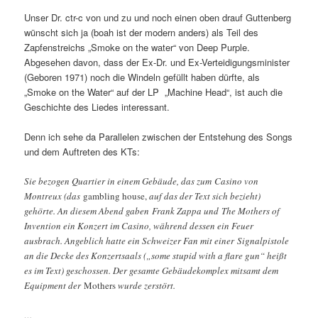
Unser Dr. ctr-c von und zu und noch einen oben drauf Guttenberg
wünscht sich ja (boah ist der modern anders) als Teil des
Zapfenstreichs „Smoke on the water“ von Deep Purple.
Abgesehen davon, dass der Ex-Dr. und Ex-Verteidigungsminister
(Geboren 1971) noch die Windeln gefüllt haben dürfte, als
„Smoke on the Water“ auf der LP „Machine Head“, ist auch die
Geschichte des Liedes interessant.
Denn ich sehe da Parallelen zwischen der Entstehung des Songs
und dem Auftreten des KTs:
Sie bezogen Quartier in einem Gebäude, das zum Casino von
Montreux (das
gambling house,
auf das der Text sich bezieht)
gehörte. An diesem Abend gaben Frank Zappa und The Mothers of
Invention ein Konzert im Casino, während dessen ein Feuer
ausbrach. Angeblich hatte ein Schweizer Fan mit einer Signalpistole
an die Decke des Konzertsaals („some stupid with a flare gun“ heißt
es im Text) geschossen. Der gesamte Gebäudekomplex mitsamt dem
Equipment der
Mothers
wurde zerstört.
…