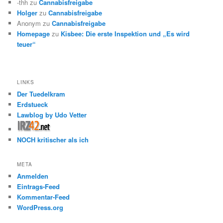
-thh
zu
Cannabisfreigabe
Holger
zu
Cannabisfreigabe
Anonym
zu
Cannabisfreigabe
Homepage
zu
Kisbee: Die erste Inspektion und „Es wird
teuer“
LINKS
Der Tuedelkram
Erdstueck
Lawblog by Udo Vetter
NOCH kritischer als ich
META
Anmelden
Eintrags-Feed
Kommentar-Feed
WordPress.org