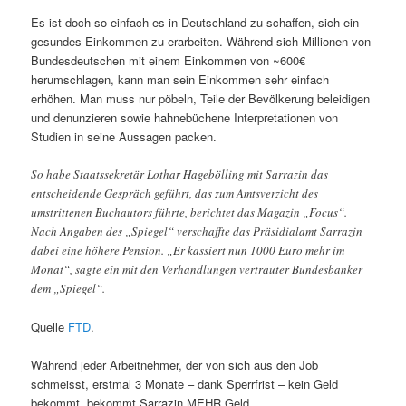
Es ist doch so einfach es in Deutschland zu schaffen, sich ein
gesundes Einkommen zu erarbeiten. Während sich Millionen von
Bundesdeutschen mit einem Einkommen von ~600€
herumschlagen, kann man sein Einkommen sehr einfach
erhöhen. Man muss nur pöbeln, Teile der Bevölkerung beleidigen
und denunzieren sowie hahnebüchene Interpretationen von
Studien in seine Aussagen packen.
So habe Staatssekretär Lothar Hagebölling mit Sarrazin das
entscheidende Gespräch geführt, das zum Amtsverzicht des
umstrittenen Buchautors führte, berichtet das Magazin „Focus“.
Nach Angaben des „Spiegel“ verschaffte das Präsidialamt Sarrazin
dabei eine höhere Pension. „Er kassiert nun 1000 Euro mehr im
Monat“, sagte ein mit den Verhandlungen vertrauter Bundesbanker
dem „Spiegel“.
Quelle
FTD
.
Während jeder Arbeitnehmer, der von sich aus den Job
schmeisst, erstmal 3 Monate – dank Sperrfrist – kein Geld
bekommt, bekommt Sarrazin MEHR Geld.