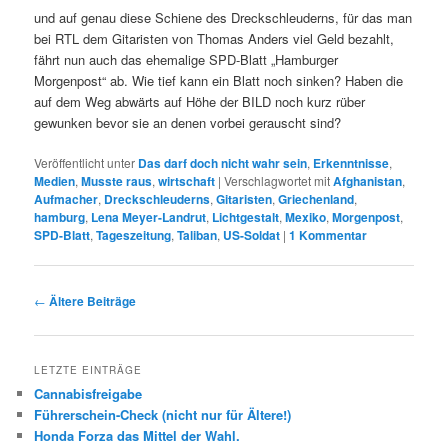
und auf genau diese Schiene des Dreckschleuderns, für das man
bei RTL dem Gitaristen von Thomas Anders viel Geld bezahlt,
fährt nun auch das ehemalige SPD-Blatt „Hamburger
Morgenpost“ ab. Wie tief kann ein Blatt noch sinken? Haben die
auf dem Weg abwärts auf Höhe der BILD noch kurz rüber
gewunken bevor sie an denen vorbei gerauscht sind?
Veröffentlicht unter
Das darf doch nicht wahr sein
,
Erkenntnisse
,
Medien
,
Musste raus
,
wirtschaft
|
Verschlagwortet mit
Afghanistan
,
Aufmacher
,
Dreckschleuderns
,
Gitaristen
,
Griechenland
,
hamburg
,
Lena Meyer-Landrut
,
Lichtgestalt
,
Mexiko
,
Morgenpost
,
SPD-Blatt
,
Tageszeitung
,
Taliban
,
US-Soldat
|
1
Kommentar
Beitrags-
←
Ältere Beiträge
Navigation
LETZTE EINTRÄGE
Cannabisfreigabe
Führerschein-Check (nicht nur für Ältere!)
Honda Forza das Mittel der Wahl.