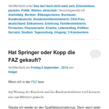
Veröffentlicht unter
Das darf doch nicht wahr sein
,
Erkenntnisse
,
parteien
,
Politik
,
Wahlen
,
wirtschaft
|
Verschlagwortet mit
Atomlobby
,
Berliner
,
Bildungschance
,
Buchautor
,
Bundesdeutsche
,
Bundesfamilienministerin
,
CDU-Frau
,
deutschland
,
Einkommen
,
Erfahrung
,
Familienministerin
,
Fernsehen
,
Finanzsenator
,
Kristina
,
Lebensalltag
,
Politiker
,
Sarrazin
,
Studium
,
Tageszeitung
,
Umgang
|
3
Kommentare
Hat Springer oder Kopp die
FAZ gekauft?
Veröffentlicht am
Freitag 3 September , 2010
von
Holger
Wenn ich in der
FAZ
lese
Auf Weisung der Kanzlerin und des Bundespräsidenten wird Sarrazin
nun zum Märtyrer gemacht.
Glaube ich wieder an den Qualitätsjournalismus. Denn wenn jeder