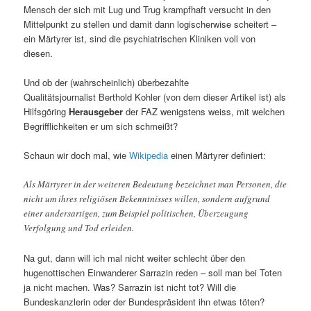
Mensch der sich mit Lug und Trug krampfhaft versucht in den
Mittelpunkt zu stellen und damit dann logischerwise scheitert –
ein Märtyrer ist, sind die psychiatrischen Kliniken voll von
diesen.
Und ob der (wahrscheinlich) überbezahlte
Qualitätsjournalist Berthold Kohler (von dem dieser Artikel ist) als
Hilfsgöring
Herausgeber
der FAZ wenigstens weiss, mit welchen
Begrifflichkeiten er um sich schmeißt?
Schaun wir doch mal, wie
Wikipedia
einen Märtyrer definiert:
Als Märtyrer in der weiteren Bedeutung bezeichnet man Personen, die
nicht um ihres religiösen Bekenntnisses willen, sondern aufgrund
einer andersartigen, zum Beispiel politischen, Überzeugung
Verfolgung und Tod erleiden.
Na gut, dann will ich mal nicht weiter schlecht über den
hugenottischen Einwanderer Sarrazin reden – soll man bei Toten
ja nicht machen. Was? Sarrazin ist nicht tot? Will die
Bundeskanzlerin oder der Bundespräsident ihn etwas töten?