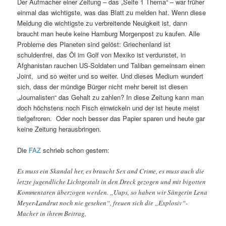
Der Aufmacher einer Zeitung – das „Seite 1 Thema“ – war früher
einmal das wichtigste, was das Blatt zu melden hat. Wenn diese
Meldung die wichtigste zu verbreitende Neuigkeit ist, dann
braucht man heute keine Hamburg Morgenpost zu kaufen. Alle
Probleme des Planeten sind gelöst: Griechenland ist
schuldenfrei, das Öl im Golf von Mexiko ist verdunstet, in
Afghanistan rauchen US-Soldaten und Taliban gemeinsam einen
Joint, und so weiter und so weiter. Und dieses Medium wundert
sich, dass der mündige Bürger nicht mehr bereit ist diesen
„Journalisten“ das Gehalt zu zahlen? In diese Zeitung kann man
doch höchstens noch Fisch einwickeln und der ist heute meist
tiefgefroren. Oder noch besser das Papier sparen und heute gar
keine Zeitung herausbringen.
Die
FAZ
schrieb schon gestern:
Es muss ein Skandal her, es braucht Sex and Crime, es muss auch die
letzte jugendliche Lichtgestalt in den Dreck gezogen und mit bigotten
Kommentaren überzogen werden. „Uups, so haben wir Sängerin Lena
Meyer-Landrut noch nie gesehen“, freuen sich die „Explosiv“-
Macher in ihrem Beitrag,