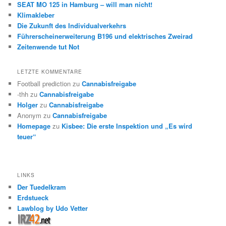
SEAT MO 125 in Hamburg – will man nicht!
Klimakleber
Die Zukunft des Individualverkehrs
Führerscheinerweiterung B196 und elektrisches Zweirad
Zeitenwende tut Not
LETZTE KOMMENTARE
Football prediction
zu
Cannabisfreigabe
-thh
zu
Cannabisfreigabe
Holger
zu
Cannabisfreigabe
Anonym
zu
Cannabisfreigabe
Homepage
zu
Kisbee: Die erste Inspektion und „Es wird
teuer“
LINKS
Der Tuedelkram
Erdstueck
Lawblog by Udo Vetter