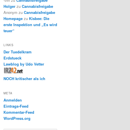
-thh
zu
Cannabisfreigabe
Holger
zu
Cannabisfreigabe
Anonym
zu
Cannabisfreigabe
Homepage
zu
Kisbee: Die
erste Inspektion und „Es wird
teuer“
LINKS
Der Tuedelkram
Erdstueck
Lawblog by Udo Vetter
NOCH kritischer als ich
META
Anmelden
Eintrags-Feed
Kommentar-Feed
WordPress.org