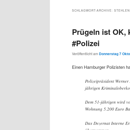
Inhalt
sekundären
SCHLAGWORT-ARCHIVE:
STEHLEN
wechseln
Inhalt
Prügeln ist OK, 
wechseln
#Polizei
Veröffentlicht am
Donnerstag 7 Okto
Einen Hamburger Polizisten ha
Polizeipräsident Werner 
jährigen Kriminaloberko
Dem 51-jährigen wird v
Wohnung 5.200 Euro Bar
Das Dezernat Interne Erm
übernommen.