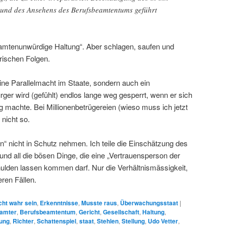
 und des Ansehens des Berufsbeamtentums geführt
eamtenunwürdige Haltung“. Aber schlagen, saufen und
arischen Folgen.
 eine Parallelmacht im Staate, sondern auch ein
rger wird (gefühlt) endlos lange weg gesperrt, wenn er sich
g machte. Bei Millionenbetrügereien (wieso muss ich jetzt
nicht so.
n“ nicht in Schutz nehmen. Ich teile die Einschätzung des
und all die bösen Dinge, die eine „Vertrauensperson der
hulden lassen kommen darf. Nur die Verhältnismässigkeit,
eren Fällen.
cht wahr sein
,
Erkenntnisse
,
Musste raus
,
Überwachungsstaat
|
amter
,
Berufsbeamtentum
,
Gericht
,
Gesellschaft
,
Haltung
,
tung
,
Richter
,
Schattenspiel
,
staat
,
Stehlen
,
Stellung
,
Udo Vetter
,