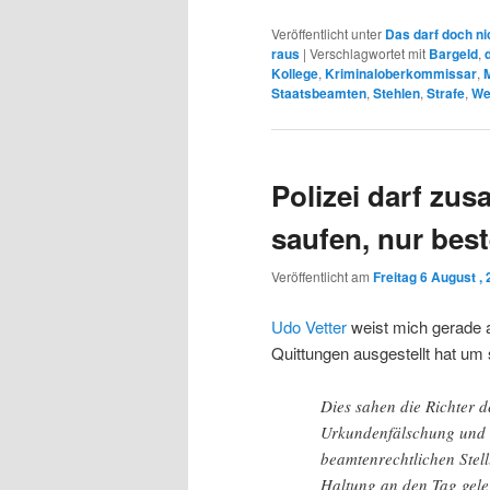
Veröffentlicht unter
Das darf doch ni
raus
|
Verschlagwortet mit
Bargeld
,
Kollege
,
Kriminaloberkommissar
,
Staatsbeamten
,
Stehlen
,
Strafe
,
We
Polizei darf z
saufen, nur best
Veröffentlicht am
Freitag 6 August ,
Udo Vetter
weist mich gerade au
Quittungen ausgestellt hat um 
Dies sahen die Richter 
Urkundenfälschung und d
beamtenrechtlichen Stel
Haltung an den Tag geleg