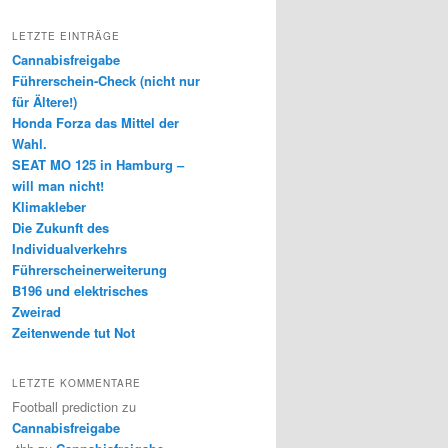
LETZTE EINTRÄGE
Cannabisfreigabe
Führerschein-Check (nicht nur
für Ältere!)
Honda Forza das Mittel der
Wahl.
SEAT MO 125 in Hamburg –
will man nicht!
Klimakleber
Die Zukunft des
Individualverkehrs
Führerscheinerweiterung
B196 und elektrisches
Zweirad
Zeitenwende tut Not
LETZTE KOMMENTARE
Football prediction
zu
Cannabisfreigabe