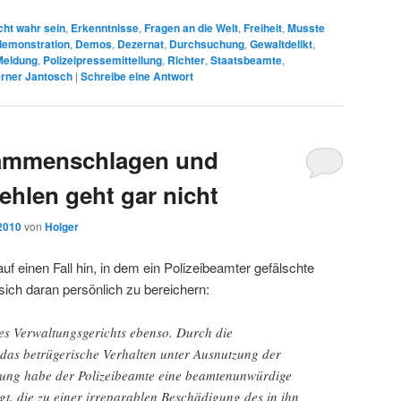
cht wahr sein
,
Erkenntnisse
,
Fragen an die Welt
,
Freiheit
,
Musste
demonstration
,
Demos
,
Dezernat
,
Durchsuchung
,
Gewaltdelikt
,
Meldung
,
Polizeipressemitteilung
,
Richter
,
Staatsbeamte
,
rner Jantosch
|
Schreibe eine Antwort
usammenschlagen und
ehlen geht gar nicht
 2010
von
Holger
f einen Fall hin, in dem ein Polizeibeamter gefälschte
sich daran persönlich zu bereichern:
des Verwaltungsgerichts ebenso. Durch die
as betrügerische Verhalten unter Ausnutzung der
lung habe der Polizeibeamte eine beamtenunwürdige
t, die zu einer irreparablen Beschädigung des in ihn