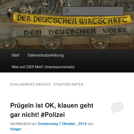
Politik, Wirtschaft, Soziales und Gesellschaft
Such
Reizzentrum
Hauptmenü
Start
Datenschutzerklärung
Zum
Zum
Was soll DER Mist? (Impressumersatz)
Inhalt
sekundären
wechseln
Inhalt
SCHLAGWORT-ARCHIVE:
STAATSBEAMTEN
wechseln
Prügeln ist OK, klauen geht
gar nicht! #Polizei
Veröffentlicht am
Donnerstag 7 Oktober , 2010
von
Holger