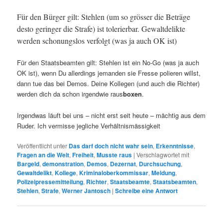
Für den Bürger gilt: Stehlen (um so grösser die Beträge
desto geringer die Strafe) ist tolerierbar. Gewaltdelikte
werden schonungslos verfolgt (was ja auch OK ist)
Für den Staatsbeamten gilt: Stehlen ist ein No-Go (was ja auch
OK ist), wenn Du allerdings jemanden sie Fresse polieren willst,
dann tue das bei Demos. Deine Kollegen (und auch die Richter)
werden dich da schon irgendwie raus
boxen
.
Irgendwas läuft bei uns – nicht erst seit heute – mächtig aus dem
Ruder. Ich vermisse jegliche Verhältnismässigkeit
Veröffentlicht unter
Das darf doch nicht wahr sein
,
Erkenntnisse
,
Fragen an die Welt
,
Freiheit
,
Musste raus
|
Verschlagwortet mit
Bargeld
,
demonstration
,
Demos
,
Dezernat
,
Durchsuchung
,
Gewaltdelikt
,
Kollege
,
Kriminaloberkommissar
,
Meldung
,
Polizeipressemitteilung
,
Richter
,
Staatsbeamte
,
Staatsbeamten
,
Stehlen
,
Strafe
,
Werner Jantosch
|
Schreibe eine Antwort