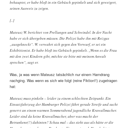
behauptet, er habe bloß in ein Gebüsch gepinkelt und sich geweigert,
seinen Ausweis zu zeigen.
[..]
Mateusz W. berichtet von Prellungen und Schwindel. In der Nacht
habe er sich übergeben müssen. Die Polizei habe ihn mit Reizgas
„ausgeknockt“. W. verwahrt sich gegen den Vorwurf, er sei ein
Exhibitionist. Er habe bloß ins Gebüsch gepinkelt. „Wenn es die Frau
mit den zwei Kindern gibt, möchte sie bitte mit meinem Anwalt
sprechen“, sagt er.
Was, ja was wenn Mateusz tatsächlich nur einem Harndrang
nachging. Was wenn es sich wie folgt (reine Fiktion!!) zugetragen
hat:
Mateusz muss pinkeln – leider zu einem schlechten Zeitpunkt. Ein
Einsatzfahrzeug der Hamburger Polizei fährt gerade Streife und sucht
genervt an einem warmen Sommerabend jugendliche Krawallmacher.
Leider sind da keine Krawallmacher, aber was macht der
Betrunkene(?) dahinten? Schau mal – das sieht aus als hätte er die