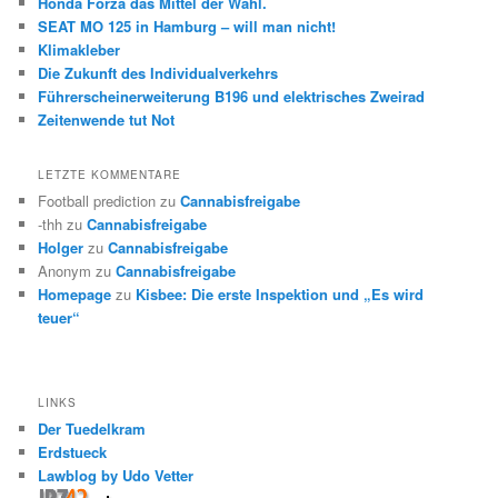
Honda Forza das Mittel der Wahl.
SEAT MO 125 in Hamburg – will man nicht!
Klimakleber
Die Zukunft des Individualverkehrs
Führerscheinerweiterung B196 und elektrisches Zweirad
Zeitenwende tut Not
LETZTE KOMMENTARE
Football prediction
zu
Cannabisfreigabe
-thh
zu
Cannabisfreigabe
Holger
zu
Cannabisfreigabe
Anonym
zu
Cannabisfreigabe
Homepage
zu
Kisbee: Die erste Inspektion und „Es wird
teuer“
LINKS
Der Tuedelkram
Erdstueck
Lawblog by Udo Vetter