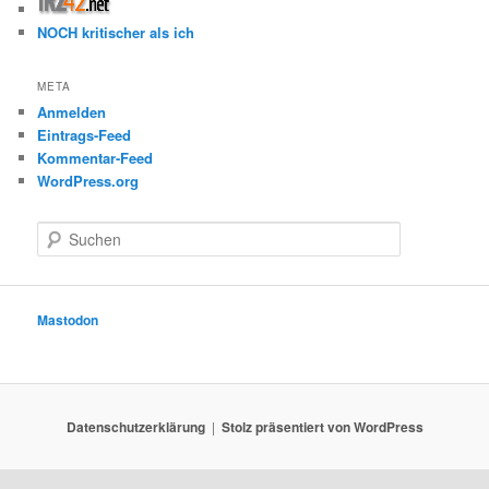
NOCH kritischer als ich
META
Anmelden
Eintrags-Feed
Kommentar-Feed
WordPress.org
S
u
c
h
e
Mastodon
n
Datenschutzerklärung
Stolz präsentiert von WordPress