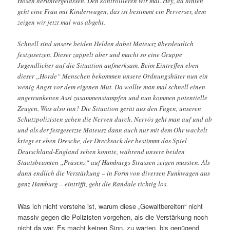
Hosen heruntergelassen. Den kontrollieren wir mal. Hey, da hinten
geht eine Frau mit Kinderwagen, das ist bestimmt ein Perverser, dem
zeigen wir jetzt mal was abgeht.
Schnell sind unsere beiden Helden dabei Mateusz überdeutlich
festzusetzen. Dieser zappelt aber und macht so eine Gruppe
Jugendlicher auf die Situation aufmerksam. Beim Eintreffen eben
dieser „Horde“ Menschen bekommen unsere Ordnungshüter nun ein
wenig Angst vor dem eigenen Mut. Da wollte man mal schnell einen
angetrunkenen Assi zusammenstampfen und nun kommen potentielle
Zeugen. Was also tun? Die Situation gerät aus den Fugen, unseren
Schutzpolizisten gehen die Nerven durch. Nervös geht man auf und ab
und als der festgesetzte Mateusz dann auch nur mit dem Ohr wackelt
kriegt er eben Dresche, der Drecksack der bestimmt das Spiel
Deutschland-England sehen konnte, während unsere beiden
Staatsbeamten „Präsenz“ auf Hamburgs Strassen zeigen mussten. Als
dann endlich die Verstärkung – in Form von diversen Funkwagen aus
ganz Hamburg – eintrifft, geht die Randale richtig los.
Was ich nicht verstehe ist, warum diese „Gewaltbereiten“ nicht
massiv gegen die Polizisten vorgehen, als die Verstärkung noch
nicht da war. Es macht keinen Sinn, zu warten, bis genügend