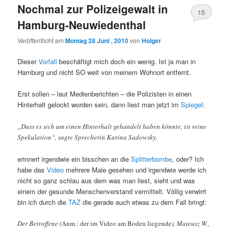
Nochmal zur Polizeigewalt in
15
Hamburg-Neuwiedenthal
Veröffentlicht am
Montag 28 Juni , 2010
von
Holger
Dieser
Vorfall
beschäftigt mich doch ein wenig. Ist ja man in
Hamburg und nicht SO weit von meinem Wohnort entfernt.
Erst sollen – laut Medienberichten – die Polizisten in einen
Hinterhalt gelockt worden sein, dann liest man jetzt im
Spiegel
:
„Dass es sich um einen Hinterhalt gehandelt haben könnte, ist reine
Spekulation“, sagte Sprecherin Karina Sadowsky.
erinnert irgendwie ein bisschen an die
Splitterbombe
, oder? Ich
habe das
Video
mehrere Male gesehen und irgendwie werde ich
nicht so ganz schlau aus dem was man liest, sieht und was
einem der gesunde Menschenverstand vermittelt. Völlig verwirrt
bin ich durch die
TAZ
die gerade auch etwas zu dem Fall bringt:
Der Betroffene (
Anm.:
der im Video am Boden liegende
), Mateusz W.,