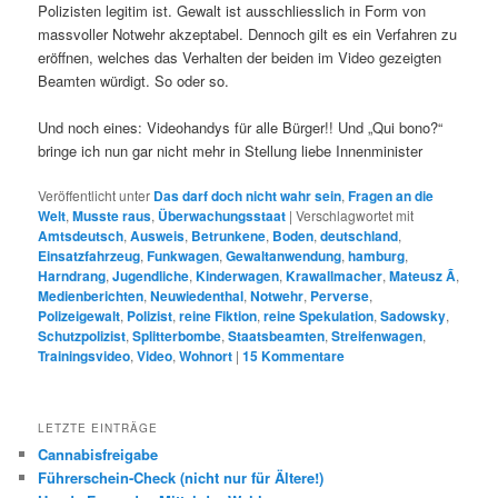
Polizisten legitim ist. Gewalt ist ausschliesslich in Form von
massvoller Notwehr akzeptabel. Dennoch gilt es ein Verfahren zu
eröffnen, welches das Verhalten der beiden im Video gezeigten
Beamten würdigt. So oder so.
Und noch eines: Videohandys für alle Bürger!! Und „Qui bono?“
bringe ich nun gar nicht mehr in Stellung liebe Innenminister
Veröffentlicht unter
Das darf doch nicht wahr sein
,
Fragen an die
Welt
,
Musste raus
,
Überwachungsstaat
|
Verschlagwortet mit
Amtsdeutsch
,
Ausweis
,
Betrunkene
,
Boden
,
deutschland
,
Einsatzfahrzeug
,
Funkwagen
,
Gewaltanwendung
,
hamburg
,
Harndrang
,
Jugendliche
,
Kinderwagen
,
Krawallmacher
,
Mateusz Ã
,
Medienberichten
,
Neuwiedenthal
,
Notwehr
,
Perverse
,
Polizeigewalt
,
Polizist
,
reine Fiktion
,
reine Spekulation
,
Sadowsky
,
Schutzpolizist
,
Splitterbombe
,
Staatsbeamten
,
Streifenwagen
,
Trainingsvideo
,
Video
,
Wohnort
|
15
Kommentare
LETZTE EINTRÄGE
Cannabisfreigabe
Führerschein-Check (nicht nur für Ältere!)