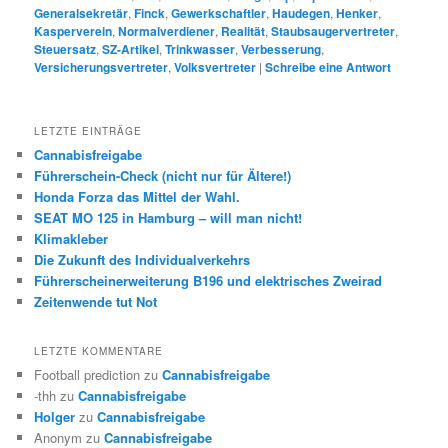
Generalsekretär
,
Finck
,
Gewerkschaftler
,
Haudegen
,
Henker
,
Kasperverein
,
Normalverdiener
,
Realität
,
Staubsaugervertreter
,
Steuersatz
,
SZ-Artikel
,
Trinkwasser
,
Verbesserung
,
Versicherungsvertreter
,
Volksvertreter
|
Schreibe eine Antwort
LETZTE EINTRÄGE
Cannabisfreigabe
Führerschein-Check (nicht nur für Ältere!)
Honda Forza das Mittel der Wahl.
SEAT MO 125 in Hamburg – will man nicht!
Klimakleber
Die Zukunft des Individualverkehrs
Führerscheinerweiterung B196 und elektrisches Zweirad
Zeitenwende tut Not
LETZTE KOMMENTARE
Football prediction
zu
Cannabisfreigabe
-thh
zu
Cannabisfreigabe
Holger
zu
Cannabisfreigabe
Anonym
zu
Cannabisfreigabe