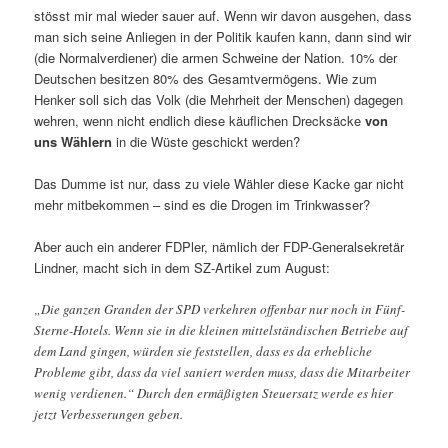
stösst mir mal wieder sauer auf. Wenn wir davon ausgehen, dass
man sich seine Anliegen in der Politik kaufen kann, dann sind wir
(die Normalverdiener) die armen Schweine der Nation. 10% der
Deutschen besitzen 80% des Gesamtvermögens. Wie zum
Henker soll sich das Volk (die Mehrheit der Menschen) dagegen
wehren, wenn nicht endlich diese käuflichen Drecksäcke
von
uns Wählern
in die Wüste geschickt werden?
Das Dumme ist nur, dass zu viele Wähler diese Kacke gar nicht
mehr mitbekommen – sind es die Drogen im Trinkwasser?
Aber auch ein anderer FDPler, nämlich der FDP-Generalsekretär
Lindner, macht sich in dem SZ-Artikel zum August:
„Die ganzen Granden der SPD verkehren offenbar nur noch in Fünf-
Sterne-Hotels. Wenn sie in die kleinen mittelständischen Betriebe auf
dem Land gingen, würden sie feststellen, dass es da erhebliche
Probleme gibt, dass da viel saniert werden muss, dass die Mitarbeiter
wenig verdienen.“ Durch den ermäßigten Steuersatz werde es hier
jetzt Verbesserungen geben.