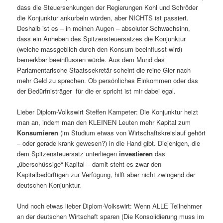
dass die Steuersenkungen der Regierungen Kohl und Schröder
die Konjunktur ankurbeln würden, aber NICHTS ist passiert.
Deshalb ist es – in meinen Augen – absoluter Schwachsinn,
dass ein Anheben des Spitzensteuersatzes die Konjunktur
(welche massgeblich durch den Konsum beeinflusst wird)
bemerkbar beeinflussen würde. Aus dem Mund des
Parlamentarische Staatssekretär scheint die reine Gier nach
mehr Geld zu sprechen. Ob persönliches Einkommen oder das
der Bedürfnisträger für die er spricht ist mir dabei egal.
Lieber Diplom-Volkswirt Steffen Kampeter: Die Konjunktur heizt
man an, indem man den KLEINEN Leuten mehr Kapital zum
Konsumieren
(im Studium etwas von Wirtschaftskreislauf gehört
– oder gerade krank gewesen?) in die Hand gibt. Diejenigen, die
dem Spitzensteuersatz unterliegen
investieren
das
„überschüssige“ Kapital – damit steht es zwar den
Kapitalbedürftigen zur Verfügung, hilft aber nicht zwingend der
deutschen Konjunktur.
Und noch etwas lieber Diplom-Volkswirt: Wenn ALLE Teilnehmer
an der deutschen Wirtschaft sparen (Die Konsolidierung muss im