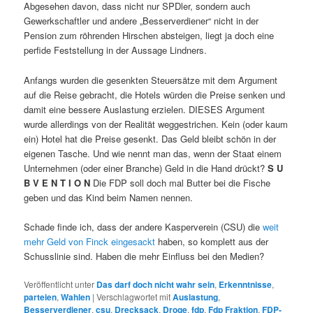
Abgesehen davon, dass nicht nur SPDler, sondern auch
Gewerkschaftler und andere „Besserverdiener“ nicht in der
Pension zum röhrenden Hirschen absteigen, liegt ja doch eine
perfide Feststellung in der Aussage Lindners.
Anfangs wurden die gesenkten Steuersätze mit dem Argument
auf die Reise gebracht, die Hotels würden die Preise senken und
damit eine bessere Auslastung erzielen. DIESES Argument
wurde allerdings von der Realität weggestrichen. Kein (oder kaum
ein) Hotel hat die Preise gesenkt. Das Geld bleibt schön in der
eigenen Tasche. Und wie nennt man das, wenn der Staat einem
Unternehmen (oder einer Branche) Geld in die Hand drückt?
S U
B V E N T I O N
Die FDP soll doch mal Butter bei die Fische
geben und das Kind beim Namen nennen.
Schade finde ich, dass der andere Kasperverein (CSU) die
weit
mehr Geld von Finck eingesackt
haben, so komplett aus der
Schusslinie sind. Haben die mehr Einfluss bei den Medien?
Veröffentlicht unter
Das darf doch nicht wahr sein
,
Erkenntnisse
,
parteien
,
Wahlen
|
Verschlagwortet mit
Auslastung
,
Besserverdiener
,
csu
,
Drecksack
,
Droge
,
fdp
,
Fdp Fraktion
,
FDP-