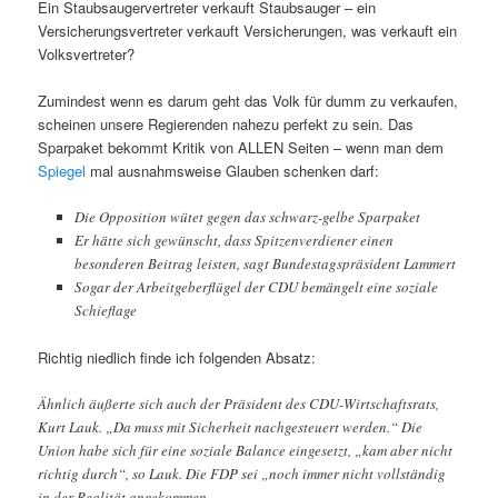
Ein Staubsaugervertreter verkauft Staubsauger – ein
Versicherungsvertreter verkauft Versicherungen, was verkauft ein
Volksvertreter?
Zumindest wenn es darum geht das Volk für dumm zu verkaufen,
scheinen unsere Regierenden nahezu perfekt zu sein. Das
Sparpaket bekommt Kritik von ALLEN Seiten – wenn man dem
Spiegel
mal ausnahmsweise Glauben schenken darf:
Die Opposition wütet gegen das schwarz-gelbe Sparpaket
Er hätte sich gewünscht, dass Spitzenverdiener einen
besonderen Beitrag leisten, sagt Bundestagspräsident Lammert
Sogar der Arbeitgeberflügel der CDU bemängelt eine soziale
Schieflage
Richtig niedlich finde ich folgenden Absatz:
Ähnlich äußerte sich auch der Präsident des CDU-Wirtschaftsrats,
Kurt Lauk. „Da muss mit Sicherheit nachgesteuert werden.“ Die
Union habe sich für eine soziale Balance eingesetzt, „kam aber nicht
richtig durch“, so Lauk. Die FDP sei „noch immer nicht vollständig
in der Realität angekommen.