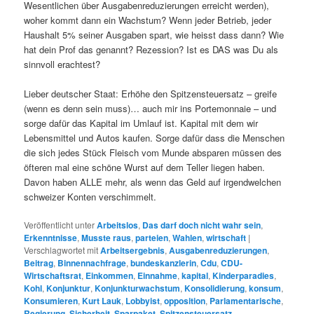
Wesentlichen über Ausgabenreduzierungen erreicht werden),
woher kommt dann ein Wachstum? Wenn jeder Betrieb, jeder
Haushalt 5% seiner Ausgaben spart, wie heisst dass dann? Wie
hat dein Prof das genannt? Rezession? Ist es DAS was Du als
sinnvoll erachtest?
Lieber deutscher Staat: Erhöhe den Spitzensteuersatz – greife
(wenn es denn sein muss)… auch mir ins Portemonnaie – und
sorge dafür das Kapital im Umlauf ist. Kapital mit dem wir
Lebensmittel und Autos kaufen. Sorge dafür dass die Menschen
die sich jedes Stück Fleisch vom Munde absparen müssen des
öfteren mal eine schöne Wurst auf dem Teller liegen haben.
Davon haben ALLE mehr, als wenn das Geld auf irgendwelchen
schweizer Konten verschimmelt.
Veröffentlicht unter
Arbeitslos
,
Das darf doch nicht wahr sein
,
Erkenntnisse
,
Musste raus
,
parteien
,
Wahlen
,
wirtschaft
|
Verschlagwortet mit
Arbeitsergebnis
,
Ausgabenreduzierungen
,
Beitrag
,
Binnennachfrage
,
bundeskanzlerin
,
Cdu
,
CDU-
Wirtschaftsrat
,
Einkommen
,
Einnahme
,
kapital
,
Kinderparadies
,
Kohl
,
Konjunktur
,
Konjunkturwachstum
,
Konsolidierung
,
konsum
,
Konsumieren
,
Kurt Lauk
,
Lobbyist
,
opposition
,
Parlamentarische
,
Regierung
,
Sicherheit
,
Sparpaket
,
Spitzensteuersatz
,