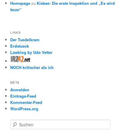
Homepage
zu
Kisbee: Die erste Inspektion und „Es wird
teuer“
LINKS
Der Tuedelkram
Erdstueck
Lawblog by Udo Vetter
NOCH kritischer als ich
META
Anmelden
Eintrags-Feed
Kommentar-Feed
WordPress.org
S
u
c