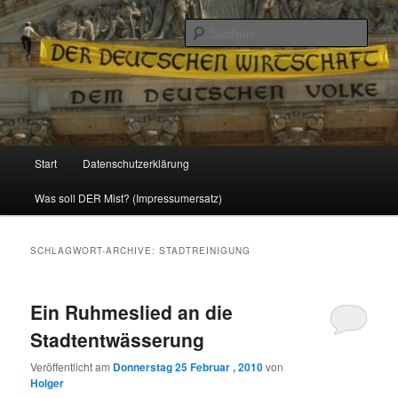
Politik, Wirtschaft, Soziales und Gesellschaft
Such
Reizzentrum
Hauptmenü
Start
Datenschutzerklärung
Zum
Zum
Was soll DER Mist? (Impressumersatz)
Inhalt
sekundären
wechseln
Inhalt
SCHLAGWORT-ARCHIVE:
STADTREINIGUNG
wechseln
Ein Ruhmeslied an die
Stadtentwässerung
Veröffentlicht am
Donnerstag 25 Februar , 2010
von
Holger