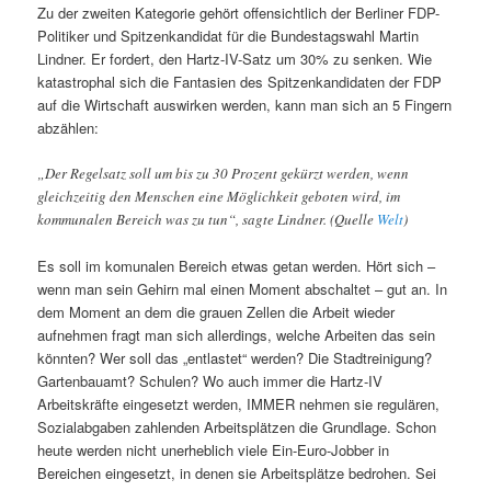
Zu der zweiten Kategorie gehört offensichtlich der Berliner FDP-
Politiker und Spitzenkandidat für die Bundestagswahl Martin
Lindner. Er fordert, den Hartz-IV-Satz um 30% zu senken. Wie
katastrophal sich die Fantasien des Spitzenkandidaten der FDP
auf die Wirtschaft auswirken werden, kann man sich an 5 Fingern
abzählen:
„Der Regelsatz soll um bis zu 30 Prozent gekürzt werden, wenn
gleichzeitig den Menschen eine Möglichkeit geboten wird, im
kommunalen Bereich was zu tun“, sagte Lindner. (Quelle
Welt
)
Es soll im komunalen Bereich etwas getan werden. Hört sich –
wenn man sein Gehirn mal einen Moment abschaltet – gut an. In
dem Moment an dem die grauen Zellen die Arbeit wieder
aufnehmen fragt man sich allerdings, welche Arbeiten das sein
könnten? Wer soll das „entlastet“ werden? Die Stadtreinigung?
Gartenbauamt? Schulen? Wo auch immer die Hartz-IV
Arbeitskräfte eingesetzt werden, IMMER nehmen sie regulären,
Sozialabgaben zahlenden Arbeitsplätzen die Grundlage. Schon
heute werden nicht unerheblich viele Ein-Euro-Jobber in
Bereichen eingesetzt, in denen sie Arbeitsplätze bedrohen. Sei