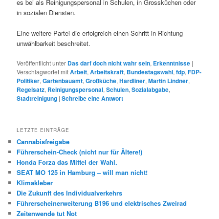
es bei als Reinigungspersonal in Schulen, in Grossküchen oder
in sozialen Diensten.
Eine weitere Partei die erfolgreich einen Schritt in Richtung
unwählbarkeit beschreitet.
Veröffentlicht unter
Das darf doch nicht wahr sein
,
Erkenntnisse
|
Verschlagwortet mit
Arbeit
,
Arbeitskraft
,
Bundestagswahl
,
fdp
,
FDP-
Politiker
,
Gartenbauamt
,
Großküche
,
Hardliner
,
Martin Lindner
,
Regelsatz
,
Reinigungspersonal
,
Schulen
,
Sozialabgabe
,
Stadtreinigung
|
Schreibe eine Antwort
LETZTE EINTRÄGE
Cannabisfreigabe
Führerschein-Check (nicht nur für Ältere!)
Honda Forza das Mittel der Wahl.
SEAT MO 125 in Hamburg – will man nicht!
Klimakleber
Die Zukunft des Individualverkehrs
Führerscheinerweiterung B196 und elektrisches Zweirad
Zeitenwende tut Not