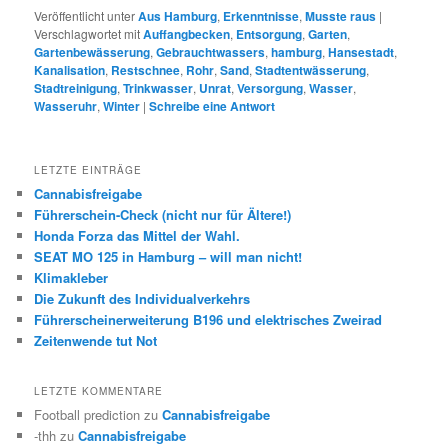
Veröffentlicht unter
Aus Hamburg
,
Erkenntnisse
,
Musste raus
|
Verschlagwortet mit
Auffangbecken
,
Entsorgung
,
Garten
,
Gartenbewässerung
,
Gebrauchtwassers
,
hamburg
,
Hansestadt
,
Kanalisation
,
Restschnee
,
Rohr
,
Sand
,
Stadtentwässerung
,
Stadtreinigung
,
Trinkwasser
,
Unrat
,
Versorgung
,
Wasser
,
Wasseruhr
,
Winter
|
Schreibe eine Antwort
LETZTE EINTRÄGE
Cannabisfreigabe
Führerschein-Check (nicht nur für Ältere!)
Honda Forza das Mittel der Wahl.
SEAT MO 125 in Hamburg – will man nicht!
Klimakleber
Die Zukunft des Individualverkehrs
Führerscheinerweiterung B196 und elektrisches Zweirad
Zeitenwende tut Not
LETZTE KOMMENTARE
Football prediction
zu
Cannabisfreigabe
-thh
zu
Cannabisfreigabe