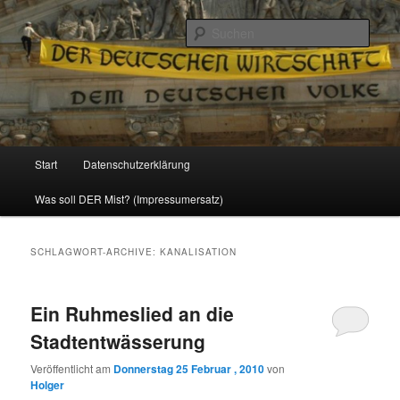
Politik, Wirtschaft, Soziales und Gesellschaft
Such
Reizzentrum
Hauptmenü
Start
Datenschutzerklärung
Zum
Zum
Was soll DER Mist? (Impressumersatz)
Inhalt
sekundären
wechseln
Inhalt
SCHLAGWORT-ARCHIVE:
KANALISATION
wechseln
Ein Ruhmeslied an die
Stadtentwässerung
Veröffentlicht am
Donnerstag 25 Februar , 2010
von
Holger