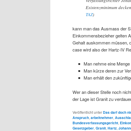
Verfassungsrichter Joha
Existenzminimum decken 
TAZ
)
kann man das Ausmass der Stat
Einkommensbezieher gelten AU
Gehalt auskommen müssen, das
case wird also der Hartz-IV Re
Man nehme eine Menge X
Man kürze deren zur V
Man erhält den zukünftig
Wer an dieser Stelle noch nic
der Lage ist Granit zu verdaue
Veröffentlicht unter
Das darf doch ni
Anspruch
,
arbeitnehmer
,
Ausschla
Bundesverfassungsgericht
,
Einko
Gesetzgeber
,
Granit
,
Hartz
,
Johann