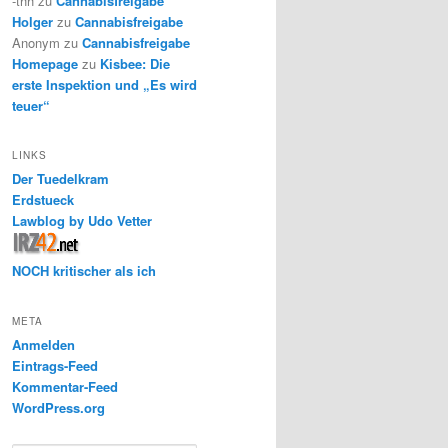
-thh
zu
Cannabisfreigabe
Holger
zu
Cannabisfreigabe
Anonym
zu
Cannabisfreigabe
Homepage
zu
Kisbee: Die
erste Inspektion und „Es wird
teuer“
LINKS
Der Tuedelkram
Erdstueck
Lawblog by Udo Vetter
NOCH kritischer als ich
META
Anmelden
Eintrags-Feed
Kommentar-Feed
WordPress.org