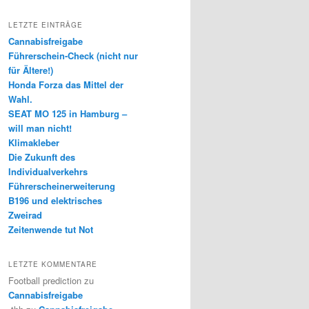
LETZTE EINTRÄGE
Cannabisfreigabe
Führerschein-Check (nicht nur
für Ältere!)
Honda Forza das Mittel der
Wahl.
SEAT MO 125 in Hamburg –
will man nicht!
Klimakleber
Die Zukunft des
Individualverkehrs
Führerscheinerweiterung
B196 und elektrisches
Zweirad
Zeitenwende tut Not
LETZTE KOMMENTARE
Football prediction
zu
Cannabisfreigabe