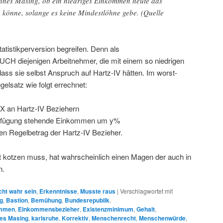
nnes Masing, ob ein niedriges Einkommen heute das
könne, solange es keine Mindestlöhne gebe. (Quelle
istikperversion begreifen. Denn als
CH diejenigen Arbeitnehmer, die mit einem so niedrigen
s sie selbst Anspruch auf Hartz-IV hätten. Im worst-
gelsatz wie folgt errechnet:
 an Hartz-IV Beziehern
erfügung stehende Einkommen um y%
en Regelbetrag der Hartz-IV Bezieher.
ht kotzen muss, hat wahrscheinlich einen Magen der auch in
n.
cht wahr sein
,
Erkenntnisse
,
Musste raus
|
Verschlagwortet mit
g
,
Bastion
,
Bemühung
,
Bundesrepublik
,
mmen
,
Einkommensbezieher
,
Existenzminimum
,
Gehalt
,
es Masing
,
karlsruhe
,
Korrektiv
,
Menschenrecht
,
Menschenwürde
,