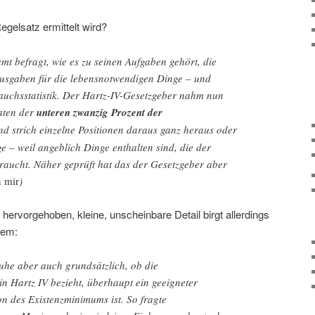
egelsatz ermittelt wird?
mt befragt, wie es zu seinen Aufgaben gehört, die
usgaben für die lebensnotwendigen Dinge – und
rauchsstatistik. Der Hartz-IV-Gesetzgeber nahm nun
aten der
unteren zwanzig Prozent der
und strich einzelne Positionen daraus ganz heraus oder
e – weil angeblich Dinge enthalten sind, die der
raucht. Näher geprüft hat das der Gesetzgeber aber
 mir
)
hervorgehoben, kleine, unscheinbare Detail birgt allerdings
dem:
uhe aber auch grundsätzlich, ob die
in Hartz IV bezieht, überhaupt ein geeigneter
on des Existenzminimums ist. So fragte