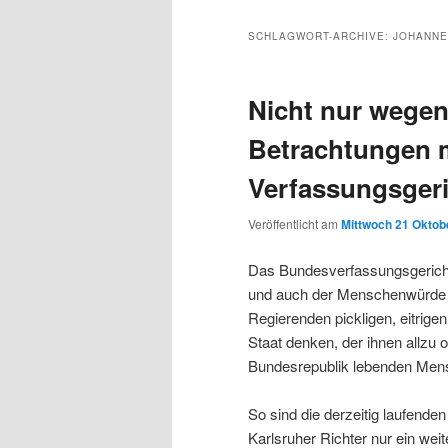
Inhalt
sekundären
SCHLAGWORT-ARCHIVE:
JOHANNE
wechseln
Inhalt
Nicht nur wegen
wechseln
Betrachtungen 
Verfassungsgeri
Veröffentlicht am
Mittwoch 21 Oktobe
Das Bundesverfassungsgericht i
und auch der Menschenwürde 
Regierenden pickligen, eitrige
Staat denken, der ihnen allzu o
Bundesrepublik lebenden Mensc
So sind die derzeitig laufend
Karlsruher Richter nur ein wei