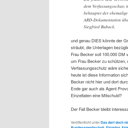
dem Verfassungsschutz i
behauptet der ehemalige
ARD-Dokumentation über
Siegfried Buback.
und genau DIES könnte der Gru
sträubt, die Unterlagen bezüg
Frau Becker soll 100.000 DM
um Frau Becker zu schützen, 
Verfassungsschutz wäre sicher
heute ist diese Information si
Becker nicht hier und dort du
Ende gar auch als Agent Provo
Einzeltaten eine Mitschuld?
Der Fall Becker bleibt interess
Veröffentlicht unter
Das darf doch ni
Bundesanwaltschaft
,
Einzeltat
,
Fal