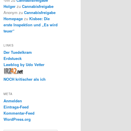
-thh
zu
Cannabisfreigabe
Holger
zu
Cannabisfreigabe
Anonym
zu
Cannabisfreigabe
Homepage
zu
Kisbee: Die
erste Inspektion und „Es wird
teuer“
LINKS
Der Tuedelkram
Erdstueck
Lawblog by Udo Vetter
NOCH kritischer als ich
META
Anmelden
Eintrags-Feed
Kommentar-Feed
WordPress.org