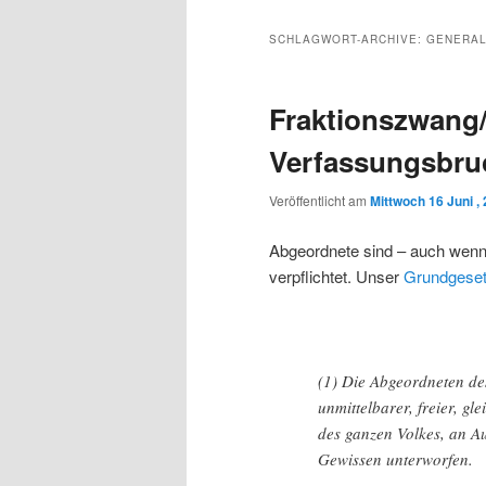
Inhalt
sekundären
SCHLAGWORT-ARCHIVE:
GENERA
wechseln
Inhalt
Fraktionszwang/-
wechseln
Verfassungsbru
Veröffentlicht am
Mittwoch 16 Juni ,
Abgeordnete sind – auch wenn 
verpflichtet. Unser
Grundgese
(1) Die Abgeordneten de
unmittelbarer, freier, gl
des ganzen Volkes, an A
Gewissen unterworfen.