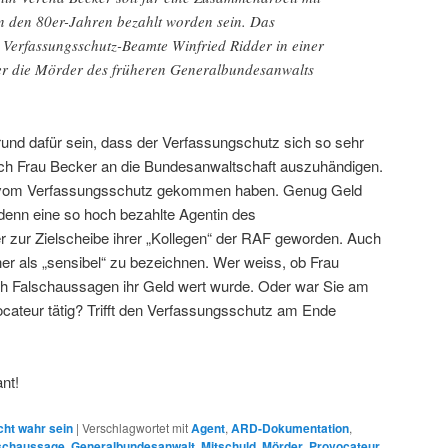
n den 80er-Jahren bezahlt worden sein. Das
 Verfassungsschutz-Beamte Winfried Ridder in einer
 die Mörder des früheren Generalbundesanwalts
nd dafür sein, dass der Verfassungschutz sich so sehr
lich Frau Becker an die Bundesanwaltschaft auszuhändigen.
 vom Verfassungsschutz gekommen haben. Genug Geld
denn eine so hoch bezahlte Agentin des
 zur Zielscheibe ihrer „Kollegen“ der RAF geworden. Auch
cher als „sensibel“ zu bezeichnen. Wer weiss, ob Frau
rch Falschaussagen ihr Geld wert wurde. Oder war Sie am
cateur tätig? Trifft den Verfassungsschutz am Ende
ant!
cht wahr sein
|
Verschlagwortet mit
Agent
,
ARD-Dokumentation
,
schaussage
,
Generalbundesanwalt
,
Mitschuld
,
Mörder
,
Provocateur
,