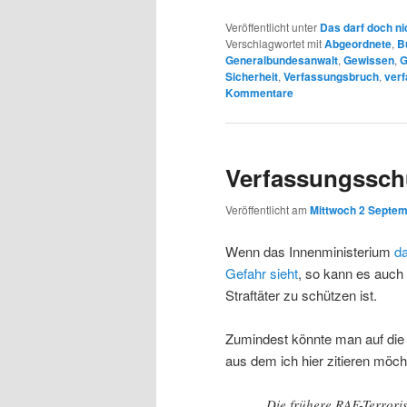
Veröffentlicht unter
Das darf doch ni
Verschlagwortet mit
Abgeordnete
,
B
Generalbundesanwalt
,
Gewissen
,
G
Sicherheit
,
Verfassungsbruch
,
ver
Kommentare
Verfassungsschu
Veröffentlicht am
Mittwoch 2 Septem
Wenn das Innenministerium
d
Gefahr sieht
, so kann es auch
Straftäter zu schützen ist.
Zumindest könnte man auf die
aus dem ich hier zitieren möch
Die frühere RAF-Terroris