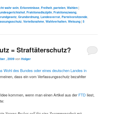
cht wahr sein
,
Erkenntnisse
,
Freiheit
,
parteien
,
Wahlen
|
undesgerichtshof
,
Fraktionsdisziplin
,
Fraktionszwang
,
rundgesetz
,
Grundordnung
,
Landesverrat
,
Parteivorsitzende
,
fassungsschutz
,
Vorteilsnahme
,
Wahlverhalten
,
Weisung
|
5
tz = Straftäterschutz?
ber , 2009
von
Holger
as Wohl des Bundes oder eines deutschen Landes in
 meinen, dass ein vom Verfassungsschutz bezahlter
 Idee kommen, wenn man einen Artikel aus der
FTD
liest,
te:
tin Verena Becker soll für eine Zusammenarbeit mit