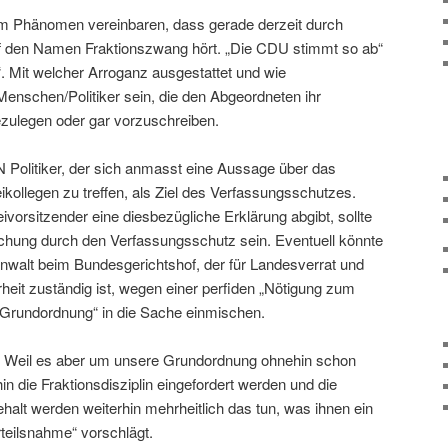
em Phänomen vereinbaren, dass gerade derzeit durch
f den Namen Fraktionszwang hört. „Die CDU stimmt so ab“
 Mit welcher Arroganz ausgestattet und wie
enschen/Politiker sein, die den Abgeordneten ihr
zulegen oder gar vorzuschreiben.
 Politiker, der sich anmasst eine Aussage über das
kollegen zu treffen, als Ziel des Verfassungsschutzes.
ivorsitzender eine diesbezügliche Erklärung abgibt, sollte
suchung durch den Verfassungsschutz sein. Eventuell könnte
walt beim Bundesgerichtshof, der für Landesverrat und
rheit zuständig ist, wegen einer perfiden „Nötigung zum
Grundordnung“ in die Sache einmischen.
il es aber um unsere Grundordnung ohnehin schon
hin die Fraktionsdisziplin eingefordert werden und die
lt werden weiterhin mehrheitlich das tun, was ihnen ein
rteilsnahme“ vorschlägt.