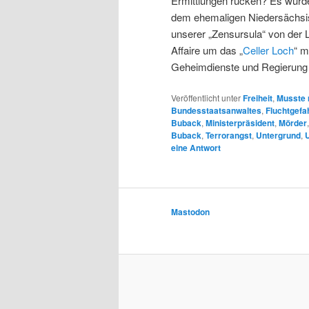
Ermittlungen rücken? Es würde
dem ehemaligen Niedersächsis
unserer „Zensursula“ von der 
Affaire um das „
Celler Loch
“ m
Geheimdienste und Regierung 
Veröffentlicht unter
Freiheit
,
Musste 
Bundesstaatsanwaltes
,
Fluchtgefa
Buback
,
Ministerpräsident
,
Mörder
Buback
,
Terrorangst
,
Untergrund
,
eine Antwort
Mastodon