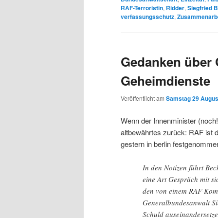
RAF-Terroristin
,
Ridder
,
Siegfried 
verfassungsschutz
,
Zusammenarbe
Gedanken über 
Geheimdienste
Veröffentlicht am
Samstag 29 August
Wenn der Innenminister (noch!)
altbewährtes zurück: RAF ist d
gestern in berlin festgenomme
In den Notizen führt Beck
eine Art Gespräch mit sic
den von einem RAF-Kom
Generalbundesanwalt Sie
Schuld auseinandersetzen