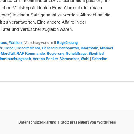
 unserem Innenminister GANZ sicher nicht gefallen, mit
chen Ministerpräsidenten Ernst Albrecht (dem Vater
Leyen) in einem Satz genannt zu werden. Albrecht hat die
it zu verantworten. Eine andere Affaire in der
Täter und Vertuscher zugleich waren.
raus
,
Wahlen
|
Verschlagwortet mit
Begründung
,
hr
,
Gebet
,
Geheimdienst
,
Generalbundesanwalt
,
Informatin
,
Michael
,
Mordfall
,
RAF-Kommando
,
Regierung
,
Schuldfrage
,
Siegfried
Untersuchungshaft
,
Verena Becker
,
Vertuscher
,
Wahl
|
Schreibe
Datenschutzerklärung
Stolz präsentiert von WordPress