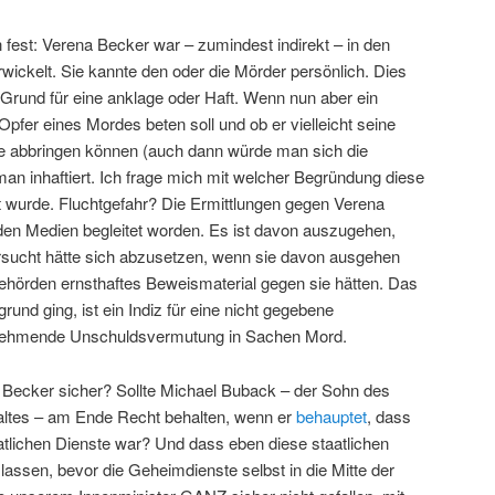
n fest: Verena Becker war – zumindest indirekt – in den
rwickelt. Sie kannte den oder die Mörder persönlich. Dies
Grund für eine anklage oder Haft. Wenn nun aber ein
Opfer eines Mordes beten soll und ob er vielleicht seine
 abbringen können (auch dann würde man sich die
 man inhaftiert. Ich frage mich mit welcher Begründung diese
 wurde. Fluchtgefahr? Die Ermittlungen gegen Verena
en Medien begleitet worden. Es ist davon auszugehen,
rsucht hätte sich abzusetzen, wenn sie davon ausgehen
ehörden ernsthaftes Beweismaterial gegen sie hätten. Das
rund ging, ist ein Indiz für eine nicht gegebene
unehmende Unschuldsvermutung in Sachen Mord.
 Becker sicher? Sollte Michael Buback – der Sohn des
ltes – am Ende Recht behalten, wenn er
behauptet
, dass
atlichen Dienste war? Und dass eben diese staatlichen
n lassen, bevor die Geheimdienste selbst in die Mitte der