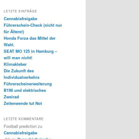
LETZTE EINTRÄGE
Cannabisfreigabe
Führerschein-Check (nicht nur
für Ältere!)
Honda Forza das Mittel der
Wahl.
SEAT MO 125 in Hamburg –
will man nicht!
Klimakleber
Die Zukunft des
Individualverkehrs
Führerscheinerweiterung
B196 und elektrisches
Zweirad
Zeitenwende tut Not
LETZTE KOMMENTARE
Football prediction
zu
Cannabisfreigabe