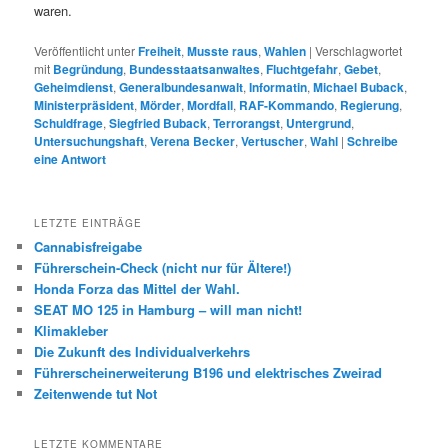
waren.
Veröffentlicht unter
Freiheit
,
Musste raus
,
Wahlen
|
Verschlagwortet
mit
Begründung
,
Bundesstaatsanwaltes
,
Fluchtgefahr
,
Gebet
,
Geheimdienst
,
Generalbundesanwalt
,
Informatin
,
Michael Buback
,
Ministerpräsident
,
Mörder
,
Mordfall
,
RAF-Kommando
,
Regierung
,
Schuldfrage
,
Siegfried Buback
,
Terrorangst
,
Untergrund
,
Untersuchungshaft
,
Verena Becker
,
Vertuscher
,
Wahl
|
Schreibe
eine Antwort
LETZTE EINTRÄGE
Cannabisfreigabe
Führerschein-Check (nicht nur für Ältere!)
Honda Forza das Mittel der Wahl.
SEAT MO 125 in Hamburg – will man nicht!
Klimakleber
Die Zukunft des Individualverkehrs
Führerscheinerweiterung B196 und elektrisches Zweirad
Zeitenwende tut Not
LETZTE KOMMENTARE