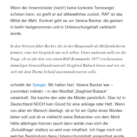
Wenn der Innenminister (noch!) keine konkrete Terrorangst
schüren kann, so greift er auf altbewährtes zurück: RAF ist das
Mittel der Wahl. Konkret geht es um Verena Becker, die gestern
in berlin festgenommen und in Untersuchungshaft verbracht
wurde.
In den Notizen führt Becker, die in der Hauptstadt als Heilpraktikerin
firmiert, eine Art Gespräch mit sich selbst: Unter anderem stellt sie die
Frage, ob sie für den von einem RAF-Kommando 1977 erschossenen
damaligen Generalbundesanwalt Siegfried Buback beten und wie sie
sich mit dem Thema Schuld auseinandersetzen solle.
schreibt der
Spiegel
. Wir halten fest: Verena Becker war –
zumindest indirekt – in den Mordfall „Siegfried Buback“
verwickelt. Sie kannte den oder die Mörder persönlich. Dies ist in
Deutschland NOCH kein Grund für eine anklage oder Haft. Wenn
nun aber ein Mensch überlegt, ob er für ein Opfer eines Mordes
beten soll und ob er vielleicht seine Bekannten von dem Mord
hätte abbringen können (auch dann würde man sich die
„Schuldfrage“ stellen) so wird man inhaftiert. Ich frage mich mit
welcher Begründung diese Untersuchungshaft angeordnet wurde.