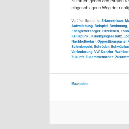
Stimmen geben den Piraten Kr
eingeschlagene Weg der richtig
Veröffentlicht unter
Erkenntnisse
,
Mu
Aufweichung
,
Beispiel
,
Besinnung
,
Energieversorger
,
Fitzelchen
,
Förd
Kritikpunkt
,
Kündigungsschutz
,
Lob
Nachholbedarf
,
Oppositionspartei
,
Schmiergeld
,
Schröder
,
Schwächu
Veränderung
,
VW-Kanzler
,
Wahlber
Zukunft
,
Zusammenarbeit
,
Zusamm
Mastodon