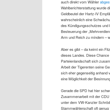
auch direkt vom Wähler
abgest
Wahlberichterstattung wurde 
Geldbeutel der Hartz-IV Empfän
wahrscheinlich eine Schwächun
des Kündigungsschutzes und k
Besteuerung der „Mehrverdiene
Arm und Reich zu mindern – wi
Aber es gibt – da keimt ein Fi
dieses Landes. Diese Chance s
Parteienlandschaft sich zusa
Arbeit der Tigerenten seine Ge
sich eher gegenseitig anhand 
eine Möglichkeit der Besinnu
Gerade die SPD hat hier schwe
Zusammenarbeit mit der CDU –
unter dem VW-Kanzler Schröde
Stammwählerschaft oft genug