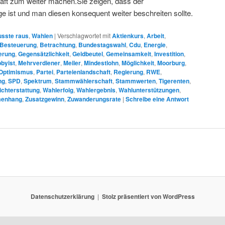
aft zum weiter machen.Sie zeigen, dass der
e ist und man diesen konsequent weiter beschreiten sollte.
sste raus
,
Wahlen
|
Verschlagwortet mit
Aktienkurs
,
Arbeit
,
Besteuerung
,
Betrachtung
,
Bundestagswahl
,
Cdu
,
Energie
,
erung
,
Gegensätzlichkeit
,
Geldbeutel
,
Gemeinsamkeit
,
Investition
,
byist
,
Mehrverdiener
,
Meiler
,
Mindestlohn
,
Möglichkeit
,
Moorburg
,
Optimismus
,
Partei
,
Parteienlandschaft
,
Regierung
,
RWE
,
ng
,
SPD
,
Spektrum
,
Stammwählerschaft
,
Stammwerten
,
Tigerenten
,
ichterstattung
,
Wahlerfolg
,
Wahlergebnis
,
Wahlunterstützungen
,
enhang
,
Zusatzgewinn
,
Zuwanderungsrate
|
Schreibe eine Antwort
Datenschutzerklärung
Stolz präsentiert von WordPress