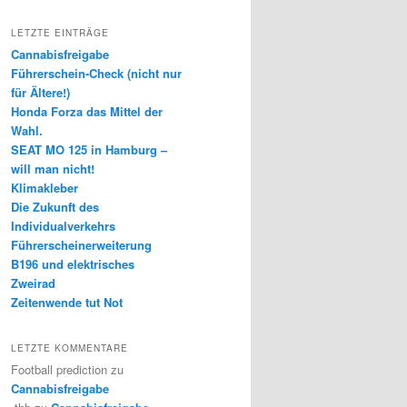
LETZTE EINTRÄGE
Cannabisfreigabe
Führerschein-Check (nicht nur
für Ältere!)
Honda Forza das Mittel der
Wahl.
SEAT MO 125 in Hamburg –
will man nicht!
Klimakleber
Die Zukunft des
Individualverkehrs
Führerscheinerweiterung
B196 und elektrisches
Zweirad
Zeitenwende tut Not
LETZTE KOMMENTARE
Football prediction
zu
Cannabisfreigabe