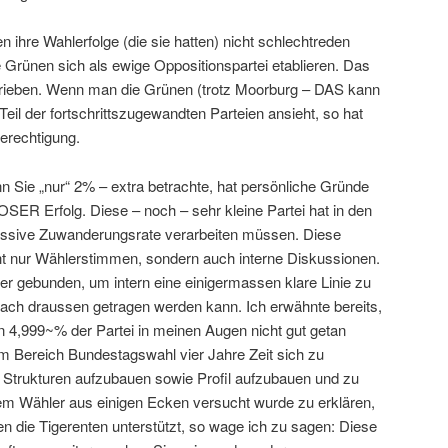
n ihre Wahlerfolge (die sie hatten) nicht schlechtreden
ie Grünen sich als ewige Oppositionspartei etablieren. Das
rtrieben. Wenn man die Grünen (trotz Moorburg – DAS kann
Teil der fortschrittszugewandten Parteien ansieht, so hat
erechtigung.
n Sie „nur“ 2% – extra betrachte, hat persönliche Gründe
SER Erfolg. Diese – noch – sehr kleine Partei hat in den
massive Zuwanderungsrate verarbeiten müssen. Diese
ht nur Wählerstimmen, sondern auch interne Diskussionen.
er gebunden, um intern eine einigermassen klare Linie zu
 nach draussen getragen werden kann. Ich erwähnte bereits,
n 4,999~% der Partei in meinen Augen nicht gut getan
im Bereich Bundestagswahl vier Jahre Zeit sich zu
, Strukturen aufzubauen sowie Profil aufzubauen und zu
 Wähler aus einigen Ecken versucht wurde zu erklären,
en die Tigerenten unterstützt, so wage ich zu sagen: Diese