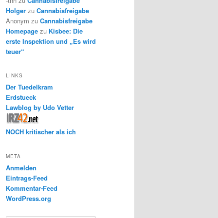
-thh
zu
Cannabisfreigabe
Holger
zu
Cannabisfreigabe
Anonym
zu
Cannabisfreigabe
Homepage
zu
Kisbee: Die
erste Inspektion und „Es wird
teuer“
LINKS
Der Tuedelkram
Erdstueck
Lawblog by Udo Vetter
NOCH kritischer als ich
META
Anmelden
Eintrags-Feed
Kommentar-Feed
WordPress.org