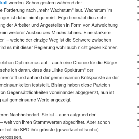
raft
werden. Schon gestern während der
die Forderung nach „mehr Wachstum“ laut. Wachstum im
ger ist dabei nicht gemeint. Ergo bedeutet dies sehr
g der Arbeiter und Angestellten in Form von Aufweichung
ein weiterer Ausbau des Mindestlohnes. Eine stärkere
r“ – welche der einzige Weg ist die Schwere zwischen
rd es mit dieser Regierung wohl auch nicht geben können.
tzelchen Optimismus auf – auch eine Chance für die Bürger
ehe ich daran, dass das „linke Spektrum“ der
mmenrafft und anhand der gemeinsamen Kritikpunkte an der
meinsamkeiten feststellt. Bislang haben diese Parteien
von Gegensätzlichkeiten voneinander abgegrenzt, nun ist
ng auf gemeinsame Werte angezeigt.
ren Nachholbedarf. Sie ist – auch aufgrund der
 weit von ihren Stammwerten abgedriftet. Aber schon
r hat die SPD ihre grösste (gewerkschaftsnahe)
 vergessen.