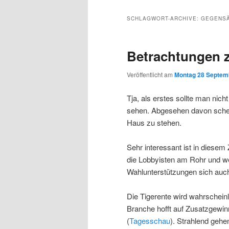
Inhalt
sekundären
SCHLAGWORT-ARCHIVE:
GEGENSÄ
wechseln
Inhalt
Betrachtungen 
wechseln
Veröffentlicht am
Montag 28 Septemb
Tja, als erstes sollte man nic
sehen. Abgesehen davon sche
Haus zu stehen.
Sehr interessant ist in diese
die Lobbyisten am Rohr und we
Wahlunterstützungen sich auch 
Die Tigerente wird wahrschein
Branche hofft auf Zusatzgewi
(
Tagesschau
). Strahlend gehe