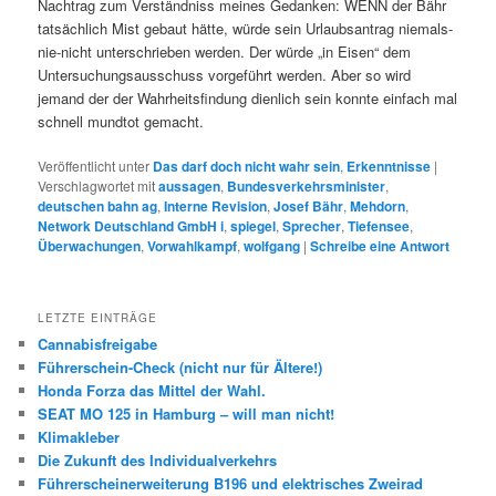
Nachtrag zum Verständniss meines Gedanken: WENN der Bähr
tatsächlich Mist gebaut hätte, würde sein Urlaubsantrag niemals-
nie-nicht unterschrieben werden. Der würde „in Eisen“ dem
Untersuchungsausschuss vorgeführt werden. Aber so wird
jemand der der Wahrheitsfindung dienlich sein konnte einfach mal
schnell mundtot gemacht.
Veröffentlicht unter
Das darf doch nicht wahr sein
,
Erkenntnisse
|
Verschlagwortet mit
aussagen
,
Bundesverkehrsminister
,
deutschen bahn ag
,
Interne Revision
,
Josef Bähr
,
Mehdorn
,
Network Deutschland GmbH i
,
spiegel
,
Sprecher
,
Tiefensee
,
Überwachungen
,
Vorwahlkampf
,
wolfgang
|
Schreibe eine Antwort
LETZTE EINTRÄGE
Cannabisfreigabe
Führerschein-Check (nicht nur für Ältere!)
Honda Forza das Mittel der Wahl.
SEAT MO 125 in Hamburg – will man nicht!
Klimakleber
Die Zukunft des Individualverkehrs
Führerscheinerweiterung B196 und elektrisches Zweirad