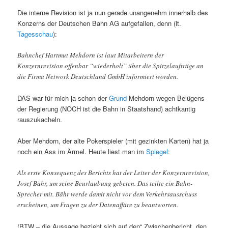
Die interne Revision ist ja nun gerade unangenehm innerhalb des
Konzerns der Deutschen Bahn AG aufgefallen, denn (lt.
Tagesschau
):
Bahnchef Hartmut Mehdorn ist laut Mitarbeitern der
Konzernrevision offenbar “wiederholt” über die Spitzelaufträge an
die Firma Network Deutschland GmbH informiert worden.
DAS war für mich ja schon der
Grund
Mehdorn wegen Belügens
der Regierung (NOCH ist die Bahn in Staatshand) achtkantig
rauszukacheln.
Aber Mehdorn, der alte Pokerspieler (mit gezinkten Karten) hat ja
noch ein Ass im Ärmel. Heute liest man im
Spiegel
:
Als erste Konsequenz des Berichts hat der Leiter der Konzernrevision,
Josef Bähr, um seine Beurlaubung gebeten. Das teilte ein Bahn-
Sprecher mit. Bähr werde damit nicht vor dem Verkehrsausschuss
erscheinen, um Fragen zu der Datenaffäre zu beantworten.
(BTW – die Aussage bezieht sich auf den“ Zwischenbericht, den