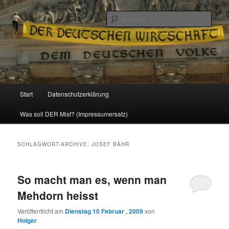
Politik, Wirtschaft, Soziales und Gesellschaft
Such
Reizzentrum
Hauptmenü
Start
Datenschutzerklärung
Zum
Zum
Was soll DER Mist? (Impressumersatz)
Inhalt
sekundären
wechseln
Inhalt
SCHLAGWORT-ARCHIVE:
JOSEF BÄHR
wechseln
So macht man es, wenn man
Mehdorn heisst
Veröffentlicht am
Dienstag 10 Februar , 2009
von
Holger