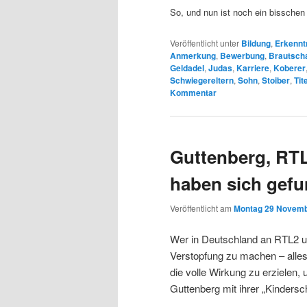
So, und nun ist noch ein bisschen P
Veröffentlicht unter
Bildung
,
Erkennt
Anmerkung
,
Bewerbung
,
Brautsch
Geldadel
,
Judas
,
Karriere
,
Koberer
Schwiegereltern
,
Sohn
,
Stoiber
,
Tit
Kommentar
Guttenberg, RTL
haben sich gef
Veröffentlicht am
Montag 29 Novemb
Wer in Deutschland an RTL2 u
Verstopfung zu machen – alle
die volle Wirkung zu erzielen, 
Guttenberg mit ihrer „Kindersc