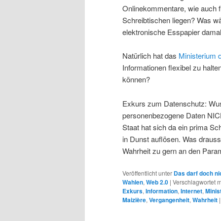
Onlinekommentare, wie auch f
Schreibtischen liegen? Was wä
elektronische Esspapier dama
Natürlich hat das
Ministerium 
Informationen flexibel zu halt
können?
Exkurs zum Datenschutz: Wusst
personenbezogene Daten NICHT 
Staat hat sich da ein prima Sc
in Dunst auflösen. Was drauss
Wahrheit zu gern an den Para
Veröffentlicht unter
Das darf doch ni
Wahlen
,
Web 2.0
|
Verschlagwortet m
Exkurs
,
Information
,
Internet
,
Minis
Maizière
,
Vergangenheit
,
Wahrheit