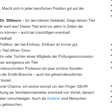
. Macht sich in jeder beruflichen Position gut auf der
Dr. 300teuro
– für den kleinen Geldadel. Zeige deinen Titel
ir wert war! Dieser Titel wird vor allem in Zeiten der
rn können – auch bei zukünftigen eventuell
teilhaft
olitiker, der hat Einfluss. Einfluss ist immer gut.
Titel öffnen Türen.
hn oder Tochter eines Mitglieds der Prüfungskommission.
ber wenigstens ein Titel
rofessorin/dem Professor ein paar schöne Stunden
in der Erotik-Branche – auch bei geheimdienstlichen
Vorteil.
oviel Charme, ich wickel stumpf um den Finger. SEHR
bung als Vertriebsmitarbeiter eventuell von Vorteil, danach
aber verschweigen. Auch als
Koberer
sind Menschen
zu gebrauchen.