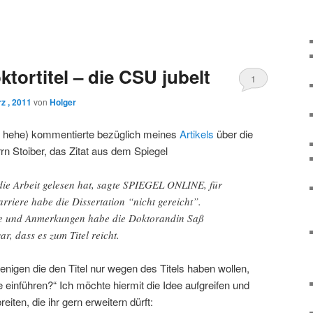
tortitel – die CSU jubelt
1
z , 2011
von
Holger
as hehe) kommentierte bezüglich meines
Artikels
über die
rn Stoiber, das Zitat aus dem Spiegel
 die Arbeit gelesen hat, sagte SPIEGEL ONLINE, für
arriere habe die Dissertation “nicht gereicht”.
e und Anmerkungen habe die Doktorandin Saß
r, dass es zum Titel reicht.
nigen die den Titel nur wegen des Titels haben wollen,
ie einführen?“ Ich möchte hiermit die Idee aufgreifen und
eiten, die ihr gern erweitern dürft: