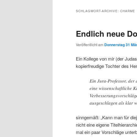
Inhalt
sekundären
SCHLAGWORT-ARCHIVE:
CHARME
wechseln
Inhalt
Endlich neue Dok
wechseln
Veröffentlicht am
Donnerstag 31 Mär
Ein Kollege von mir (der Jud
kopierfreudige Tochter des Her
Ein Jura-Professor, der
eine wissenschaftliche K
Verbesserungsvorschläg
ausgeschlagen als klar wa
sinngemäß: „Kann man für dieje
nicht eine eigene Titelhierarch
mal ein paar Vorschläge unterbr