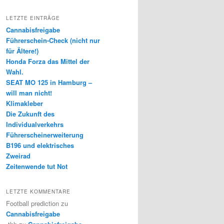
LETZTE EINTRÄGE
Cannabisfreigabe
Führerschein-Check (nicht nur
für Ältere!)
Honda Forza das Mittel der
Wahl.
SEAT MO 125 in Hamburg –
will man nicht!
Klimakleber
Die Zukunft des
Individualverkehrs
Führerscheinerweiterung
B196 und elektrisches
Zweirad
Zeitenwende tut Not
LETZTE KOMMENTARE
Football prediction
zu
Cannabisfreigabe