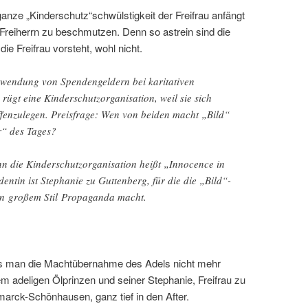
ganze „Kinderschutz“schwülstigkeit der Freifrau anfängt
Freiherrn zu beschmutzen. Denn so astrein sind die
ie Freifrau vorsteht, wohl nicht.
erwendung von Spendengeldern bei karitativen
 rügt eine Kinderschutzorganisation, weil sie sich
ffenzulegen. Preisfrage: Wen von beiden macht „Bild“
r“ des Tages?
enn die Kinderschutzorganisation heißt „Innocence in
entin ist Stephanie zu Guttenberg, für die die „Bild“-
t in großem Stil Propaganda macht.
ass man die Machtübernahme des Adels nicht mehr
m adeligen Ölprinzen und seiner Stephanie, Freifrau zu
arck-Schönhausen, ganz tief in den After.