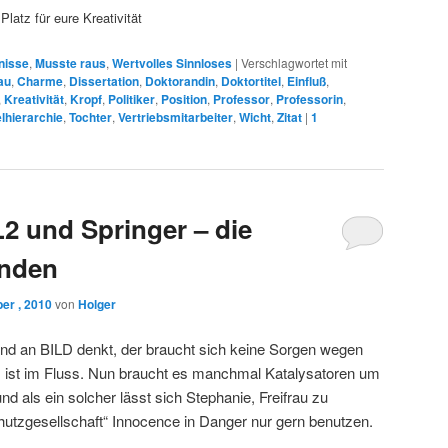
latz für eure Kreativität
nisse
,
Musste raus
,
Wertvolles Sinnloses
|
Verschlagwortet mit
au
,
Charme
,
Dissertation
,
Doktorandin
,
Doktortitel
,
Einfluß
,
,
Kreativität
,
Kropf
,
Politiker
,
Position
,
Professor
,
Professorin
,
elhierarchie
,
Tochter
,
Vertriebsmitarbeiter
,
Wicht
,
Zitat
|
1
2 und Springer – die
unden
er , 2010
von
Holger
nd an BILD denkt, der braucht sich keine Sorgen wegen
s ist im Fluss. Nun braucht es manchmal Katalysatoren um
und als ein solcher lässt sich Stephanie, Freifrau zu
hutzgesellschaft“ Innocence in Danger nur gern benutzen.