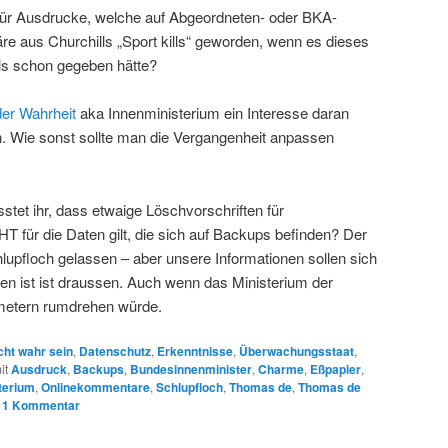
ür Ausdrucke, welche auf Abgeordneten- oder BKA-
re aus Churchills „Sport kills“ geworden, wenn es dieses
ls schon gegeben hätte?
der Wahrheit
aka Innenministerium ein Interesse daran
en. Wie sonst sollte man die Vergangenheit anpassen
et ihr, dass etwaige Löschvorschriften für
für die Daten gilt, die sich auf Backups befinden? Der
hlupfloch gelassen – aber unsere Informationen sollen sich
en ist ist draussen. Auch wenn das Ministerium der
metern rumdrehen würde.
cht wahr sein
,
Datenschutz
,
Erkenntnisse
,
Überwachungsstaat
,
it
Ausdruck
,
Backups
,
Bundesinnenminister
,
Charme
,
Eßpapier
,
terium
,
Onlinekommentare
,
Schlupfloch
,
Thomas de
,
Thomas de
|
1
Kommentar