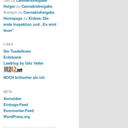
-thh
zu
Cannabisfreigabe
Holger
zu
Cannabisfreigabe
Anonym
zu
Cannabisfreigabe
Homepage
zu
Kisbee: Die
erste Inspektion und „Es wird
teuer“
LINKS
Der Tuedelkram
Erdstueck
Lawblog by Udo Vetter
NOCH kritischer als ich
META
Anmelden
Eintrags-Feed
Kommentar-Feed
WordPress.org