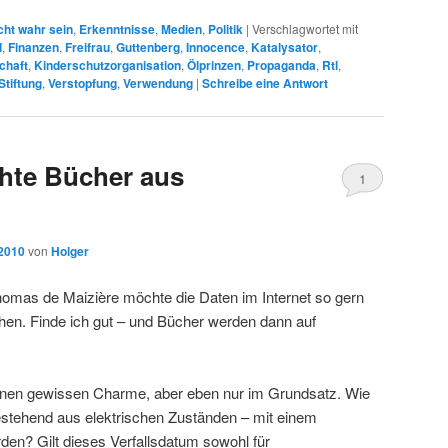
cht wahr sein
,
Erkenntnisse
,
Medien
,
Politik
|
Verschlagwortet mit
d
,
Finanzen
,
Freifrau
,
Guttenberg
,
Innocence
,
Katalysator
,
chaft
,
Kinderschutzorganisation
,
Ölprinzen
,
Propaganda
,
Rtl
,
Stiftung
,
Verstopfung
,
Verwendung
|
Schreibe eine Antwort
hte Bücher aus
1
 2010
von
Holger
omas de Maizière möchte die Daten im Internet so gern
hen. Finde ich gut – und Bücher werden dann auf
einen gewissen Charme, aber eben nur im Grundsatz. Wie
– bestehend aus elektrischen Zuständen – mit einem
den? Gilt dieses Verfallsdatum sowohl für