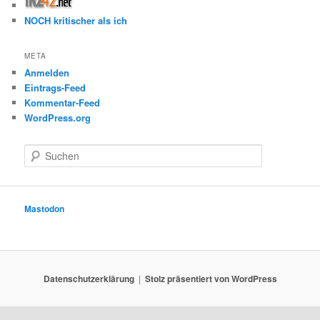
NOCH kritischer als ich
META
Anmelden
Eintrags-Feed
Kommentar-Feed
WordPress.org
S
u
c
h
e
Mastodon
n
Datenschutzerklärung
Stolz präsentiert von WordPress