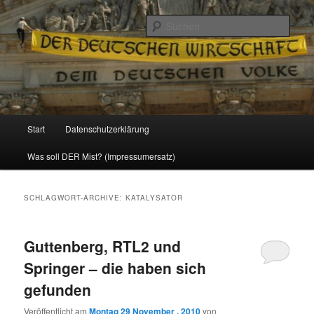
Politik, Wirtschaft, Soziales und Gesellschaft
Such
Reizzentrum
Hauptmenü
Start
Datenschutzerklärung
Zum
Zum
Was soll DER Mist? (Impressumersatz)
Inhalt
sekundären
wechseln
Inhalt
SCHLAGWORT-ARCHIVE:
KATALYSATOR
wechseln
Guttenberg, RTL2 und
Springer – die haben sich
gefunden
Veröffentlicht am
Montag 29 November , 2010
von