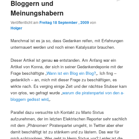
Bloggern und
Meinungshabern
Veröffentlicht am
Freitag 18 September , 2009
von
Holger
Manchmal ist es ja so, dass Gedanken reifen, mit Erfahrungen
untermauert werden und noch einen Katalysator brauchen.
Dieser Artikel ist genau
so
entstanden. Am Anfang war ein
Artikel von Konna, der sich in seiner Gedankendeponie mit der
Frage beschäftigte „
Wann ist ein Blog ein Blog?
„. Ich fing –
gedanklich – an, mich mit dieser Frage zu beschäftigen, es
wirkte nach. Es verging einige Zeit und der nächtse Stubser kam
von qrios, wo gefragt wurde „
warum die piratenpartei von den a-
bloggern gedisst wird
„.
Parallel dazu versuchte ich Kontakt zu Mario Sixtus
aufzunehmen, der im letzten Elektrischen Reporter sehr sachlich
mit dem „Phänomen“ Piratenpartei umgeht, in Twitter aber eher
damit beschäftigt ist zu stänkern und zu lästern. Das war für
mich schizophren. Was geht in Herrn Sixtus vor? Leider ist die