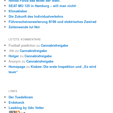
Honda Forza das Mittel der Wahl.
SEAT MO 125 in Hamburg – will man nicht!
Klimakleber
Die Zukunft des Individualverkehrs
Führerscheinerweiterung B196 und elektrisches Zweirad
Zeitenwende tut Not
LETZTE KOMMENTARE
Football prediction
zu
Cannabisfreigabe
-thh
zu
Cannabisfreigabe
Holger
zu
Cannabisfreigabe
Anonym
zu
Cannabisfreigabe
Homepage
zu
Kisbee: Die erste Inspektion und „Es wird
teuer“
LINKS
Der Tuedelkram
Erdstueck
Lawblog by Udo Vetter