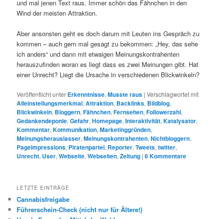
und mal jenen Text raus. Immer schön das Fähnchen in den
Wind der meisten Attraktion.
Aber ansonsten geht es doch darum mit Leuten ins Gespräch zu
kommen – auch gern mal gesagt zu bekommen: „Hey, das sehe
ich anders“ und dann mit etwaigen Meinungskontrahenten
herauszufinden woran es liegt dass es zwei Meinungen gibt. Hat
einer Unrecht? Liegt die Ursache in verschiedenen Blickwinkeln?
Veröffentlicht unter
Erkenntnisse
,
Musste raus
|
Verschlagwortet mit
Alleinstellungsmerkmal
,
Attraktion
,
Backlinks
,
Bildblog
,
Blickwinkeln
,
Bloggern
,
Fähnchen
,
Fernsehen
,
Followerzahl
,
Gedankendeponie
,
Gefahr
,
Homepage
,
Interaktivität
,
Katalysator
,
Kommentar
,
Kommunikation
,
Marketinggründen
,
Meinungsherauslasser
,
Meinungskontrahenten
,
Nichtbloggern
,
Pageimpressions
,
Piratenpartei
,
Reporter
,
Tweets
,
twitter
,
Unrecht
,
User
,
Webseite
,
Webseiten
,
Zeitung
|
6
Kommentare
LETZTE EINTRÄGE
Cannabisfreigabe
Führerschein-Check (nicht nur für Ältere!)