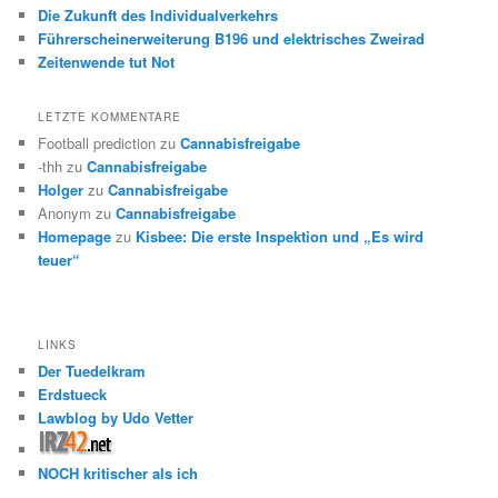
Die Zukunft des Individualverkehrs
Führerscheinerweiterung B196 und elektrisches Zweirad
Zeitenwende tut Not
LETZTE KOMMENTARE
Football prediction
zu
Cannabisfreigabe
-thh
zu
Cannabisfreigabe
Holger
zu
Cannabisfreigabe
Anonym
zu
Cannabisfreigabe
Homepage
zu
Kisbee: Die erste Inspektion und „Es wird
teuer“
LINKS
Der Tuedelkram
Erdstueck
Lawblog by Udo Vetter
NOCH kritischer als ich