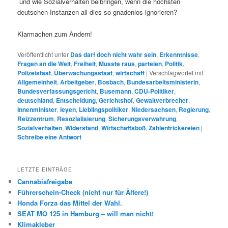
und wie Sozialverhalten beibringen, wenn die höchsten
deutschen Instanzen all dies so gnadenlos ignorieren?
Klarmachen zum Ändern!
Veröffentlicht unter
Das darf doch nicht wahr sein
,
Erkenntnisse
,
Fragen an die Welt
,
Freiheit
,
Musste raus
,
parteien
,
Politik
,
Polizeistaat
,
Überwachungsstaat
,
wirtschaft
|
Verschlagwortet mit
Allgemeinheit
,
Arbeitgeber
,
Bosbach
,
Bundesarbeitsministerin
,
Bundesverfassungsgericht
,
Busemann
,
CDU-Politiker
,
deutschland
,
Entscheidung
,
Gerichtshof
,
Gewaltverbrecher
,
Innenminister
,
leyen
,
Lieblingspolitiker
,
Niedersachsen
,
Regierung
,
Reizzentrum
,
Resozialisierung
,
Sicherungsverwahrung
,
Sozialverhalten
,
Widerstand
,
Wirtschaftsboß
,
Zahlentrickereien
|
Schreibe eine Antwort
LETZTE EINTRÄGE
Cannabisfreigabe
Führerschein-Check (nicht nur für Ältere!)
Honda Forza das Mittel der Wahl.
SEAT MO 125 in Hamburg – will man nicht!
Klimakleber