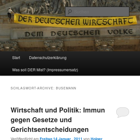
Politik, Wirtschaft, Soziales und Gesellschaft
Such
Reizzentrum
Hauptmenü
Start
Datenschutzerklärung
Zum
Zum
Was soll DER Mist? (Impressumersatz)
Inhalt
sekundären
wechseln
Inhalt
SCHLAGWORT-ARCHIVE:
BUSEMANN
wechseln
Wirtschaft und Politik: Immun
gegen Gesetze und
Gerichtsentscheidungen
Veröffentlicht am
Freitag 14 Januar , 2011
von
Holger