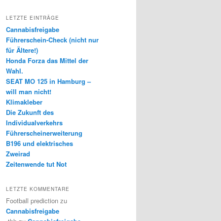
LETZTE EINTRÄGE
Cannabisfreigabe
Führerschein-Check (nicht nur
für Ältere!)
Honda Forza das Mittel der
Wahl.
SEAT MO 125 in Hamburg –
will man nicht!
Klimakleber
Die Zukunft des
Individualverkehrs
Führerscheinerweiterung
B196 und elektrisches
Zweirad
Zeitenwende tut Not
LETZTE KOMMENTARE
Football prediction
zu
Cannabisfreigabe