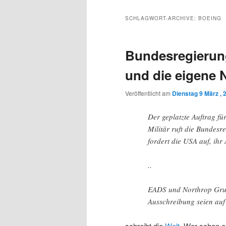
Inhalt
sekundären
SCHLAGWORT-ARCHIVE:
BOEING
wechseln
Inhalt
Bundesregierun
wechseln
und die eigene 
Veröffentlicht am
Dienstag 9 März , 
Der geplatzte Auftrag f
Militär ruft die Bundesr
fordert die USA auf, ih
..
EADS und Northrop Grumm
Ausschreibung seien auf
schreibt die
Welt
. Wer schon e