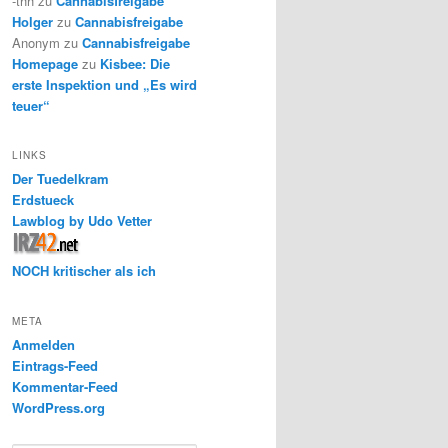
-thh
zu
Cannabisfreigabe
Holger
zu
Cannabisfreigabe
Anonym
zu
Cannabisfreigabe
Homepage
zu
Kisbee: Die
erste Inspektion und „Es wird
teuer“
LINKS
Der Tuedelkram
Erdstueck
Lawblog by Udo Vetter
NOCH kritischer als ich
META
Anmelden
Eintrags-Feed
Kommentar-Feed
WordPress.org