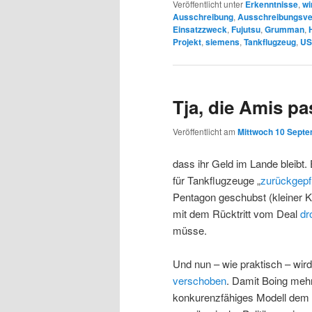
Veröffentlicht unter
Erkenntnisse
,
wi
Ausschreibung
,
Ausschreibungsve
Einsatzzweck
,
Fujutsu
,
Grumman
,
Projekt
,
siemens
,
Tankflugzeug
,
US-
Tja, die Amis p
Veröffentlicht am
Mittwoch 10 Septe
dass ihr Geld im Lande bleibt.
für Tankflugzeuge „
zurückgepf
Pentagon geschubst (kleiner K
mit dem Rücktritt vom Deal
dr
müsse.
Und nun – wie praktisch – wir
verschoben
. Damit Boing mehr
konkurenzfähiges Modell dem