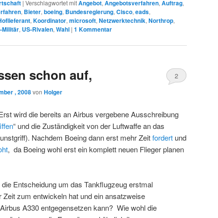
rtschaft
|
Verschlagwortet mit
Angebot
,
Angebotsverfahren
,
Auftrag
,
rfahren
,
Bieter
,
boeing
,
Bundesregierung
,
Cisco
,
eads
,
Hoflieferant
,
Koordinator
,
microsoft
,
Netzwerktechnik
,
Northrop
,
Militär
,
US-Rivalen
,
Wahl
|
1
Kommentar
assen schon auf,
2
mber , 2008
von
Holger
 Erst wird die bereits an Airbus vergebene Ausschreibung
iffen
“ und die Zuständigkeit von der Luftwaffe an das
unstgriff). Nachdem Boeing dann erst mehr Zeit
fordert
und
oht
, da Boeing wohl erst ein komplett neuen Flieger planen
d die Entscheidung um das Tankflugzeug erstmal
 Zeit zum entwickeln hat und ein ansatzweise
 Airbus A330 entgegensetzen kann? Wie wohl die