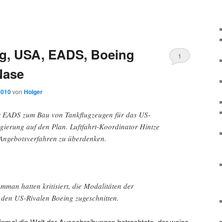
g, USA, EADS, Boeing
1
Nase
2010
von
Holger
ür EADS zum Bau von Tankflugzeugen für das US-
egierung auf den Plan. Luftfahrt-Koordinator Hintze
r Angebotsverfahren zu überdenken.
an hatten kritisiert, die Modalitäten der
 den US-Rivalen Boeing zugeschnitten.
inmal die Welt der Ausschreibungen betrachtete, der weiss