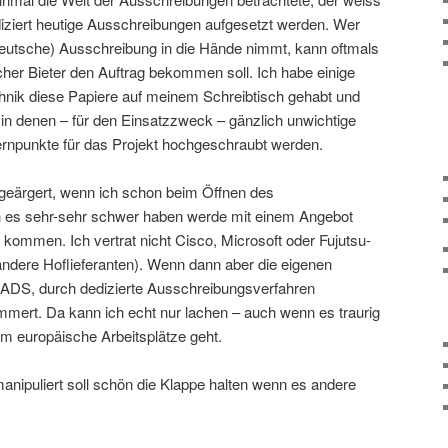
diziert heutige Ausschreibungen aufgesetzt werden. Wer
deutsche) Ausschreibung in die Hände nimmt, kann oftmals
her Bieter den Auftrag bekommen soll. Ich habe einige
hnik diese Papiere auf meinem Schreibtisch gehabt und
n denen – für den Einsatzzweck – gänzlich unwichtige
Kernpunkte für das Projekt hochgeschraubt werden.
 geärgert, wenn ich schon beim Öffnen des
h es sehr-sehr schwer haben werde mit einem Angebot
 kommen. Ich vertrat nicht Cisco, Microsoft oder Fujutsu-
andere Hoflieferanten). Wenn dann aber die eigenen
EADS, durch dedizierte Ausschreibungsverfahren
mert. Da kann ich echt nur lachen – auch wenn es traurig
 um europäische Arbeitsplätze geht.
nipuliert soll schön die Klappe halten wenn es andere