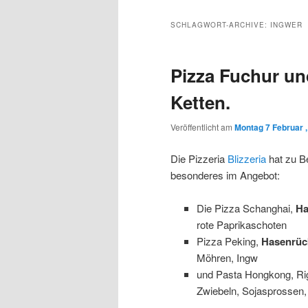
Inhalt
sekundären
SCHLAGWORT-ARCHIVE:
INGWER
wechseln
Inhalt
Pizza Fuchur un
wechseln
Ketten.
Veröffentlicht am
Montag 7 Februar 
Die Pizzeria
Blizzeria
hat zu B
besonderes im Angebot:
Die Pizza Schanghai,
Ha
rote Paprikaschoten
Pizza Peking,
Hasenrück
Möhren, Ingw
und Pasta Hongkong, Ri
Zwiebeln, Sojasprossen,