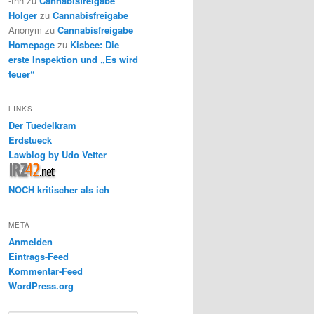
-thh
zu
Cannabisfreigabe
Holger
zu
Cannabisfreigabe
Anonym
zu
Cannabisfreigabe
Homepage
zu
Kisbee: Die
erste Inspektion und „Es wird
teuer“
LINKS
Der Tuedelkram
Erdstueck
Lawblog by Udo Vetter
NOCH kritischer als ich
META
Anmelden
Eintrags-Feed
Kommentar-Feed
WordPress.org