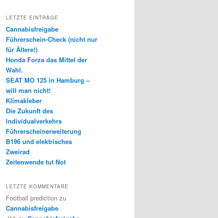
LETZTE EINTRÄGE
Cannabisfreigabe
Führerschein-Check (nicht nur
für Ältere!)
Honda Forza das Mittel der
Wahl.
SEAT MO 125 in Hamburg –
will man nicht!
Klimakleber
Die Zukunft des
Individualverkehrs
Führerscheinerweiterung
B196 und elektrisches
Zweirad
Zeitenwende tut Not
LETZTE KOMMENTARE
Football prediction
zu
Cannabisfreigabe