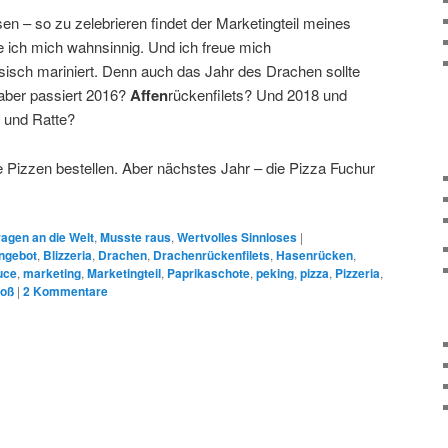
n – so zu zelebrieren findet der Marketingteil meines
ue ich mich wahnsinnig. Und ich freue mich
esisch mariniert. Denn auch das Jahr des Drachen sollte
aber passiert 2016?
Affen
rückenfilets? Und 2018 und
 und Ratte?
 Pizzen bestellen. Aber nächstes Jahr – die Pizza Fuchur
!
ragen an die Welt
,
Musste raus
,
Wertvolles Sinnloses
|
ngebot
,
Blizzeria
,
Drachen
,
Drachenrückenfilets
,
Hasenrücken
,
uce
,
marketing
,
Marketingteil
,
Paprikaschote
,
peking
,
pizza
,
Pizzeria
,
roß
|
2
Kommentare