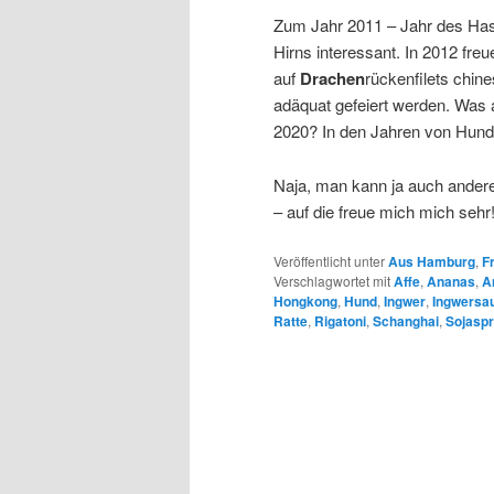
Zum Jahr 2011 – Jahr des Hase
Hirns interessant. In 2012 fre
auf
Drachen
rückenfilets chin
adäquat gefeiert werden. Was 
2020? In den Jahren von Hund
Naja, man kann ja auch andere
– auf die freue mich mich sehr
Veröffentlicht unter
Aus Hamburg
,
F
Verschlagwortet mit
Affe
,
Ananas
,
A
Hongkong
,
Hund
,
Ingwer
,
Ingwersa
Ratte
,
Rigatoni
,
Schanghai
,
Sojasp