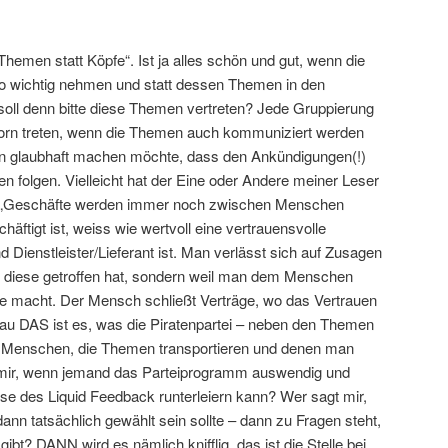
Themen statt Köpfe“. Ist ja alles schön und gut, wenn die
 so wichtig nehmen und statt dessen Themen in den
 soll denn bitte diese Themen vertreten? Jede Gruppierung
orn treten, wenn die Themen auch kommuniziert werden
an glaubhaft machen möchte, dass den Ankündigungen(!)
olgen. Vielleicht hat der Eine oder Andere meiner Leser
t „Geschäfte werden immer noch zwischen Menschen
äftigt ist, weiss wie wertvoll eine vertrauensvolle
Dienstleister/Lieferant ist. Man verlässt sich auf Zusagen
H diese getroffen hat, sondern weil man dem Menschen
ge macht. Der Mensch schließt Verträge, wo das Vertrauen
au DAS ist es, was die Piratenpartei – neben den Themen
: Menschen, die Themen transportieren und denen man
 mir, wenn jemand das Parteiprogramm auswendig und
e des Liquid Feedback runterleiern kann? Wer sagt mir,
nn tatsächlich gewählt sein sollte – dann zu Fragen steht,
gibt? DANN wird es nämlich knifflig, das ist die Stelle bei