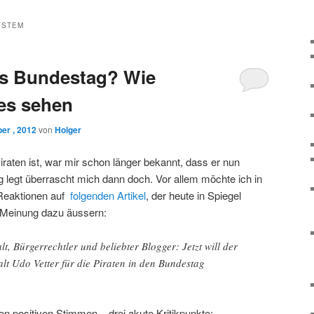
YSTEM
s Bundestag? Wie
es sehen
er , 2012
von
Holger
iraten ist, war mir schon länger bekannt, dass er nun
ag legt überrascht mich dann doch. Vor allem möchte ich in
 Reaktionen auf
folgenden Artikel
, der heute in Spiegel
 Meinung dazu äussern:
lt, Bürgerrechtler und beliebter Blogger: Jetzt will der
lt Udo Vetter für die Piraten in den Bundestag
 positiven Stimmen – drei akute Kritikpunkte: