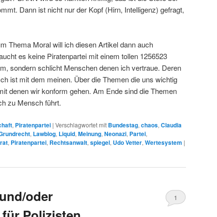
t. Dann ist nicht nur der Kopf (Hirn, Intelligenz) gefragt,
um Thema Moral will ich diesen Artikel dann auch
ucht es keine Piratenpartei mit einem tollen 1256523
, sondern schlicht Menschen denen ich vertraue. Deren
ch ist mit dem meinen. Über die Themen die uns wichtig
 mit denen wir konform gehen. Am Ende sind die Themen
h zu Mensch führt.
chaft
,
Piratenpartei
|
Verschlagwortet mit
Bundestag
,
chaos
,
Claudia
Grundrecht
,
Lawblog
,
Liquid
,
Meinung
,
Neonazi
,
Partei
,
rat
,
Piratenpartei
,
Rechtsanwalt
,
spiegel
,
Udo Vetter
,
Wertesystem
|
 und/oder
1
für Polizisten