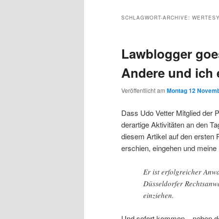
Inhalt
sekundären
SCHLAGWORT-ARCHIVE:
WERTES
wechseln
Inhalt
Lawblogger goe
wechseln
Andere und ich 
Veröffentlicht am
Montag 12 Novemb
Dass Udo Vetter Mitglied der P
derartige Aktivitäten an den T
diesem Artikel auf den ersten
erschien, eingehen und meine
Er ist erfolgreicher Anwa
Düsseldorfer Rechtsanwa
einziehen.
Und sofort kommen – neben den