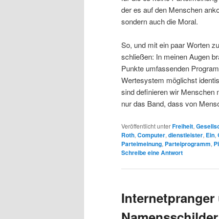
der es auf den Menschen ankomm
sondern auch die Moral.
So, und mit ein paar Worten z
schließen: In meinen Augen bra
Punkte umfassenden Programm
Wertesystem möglichst identis
sind definieren wir Menschen
nur das Band, dass von Mensc
Veröffentlicht unter
Freiheit
,
Gesells
Roth
,
Computer
,
dienstleister
,
Ein
,
Parteimeinung
,
Parteiprogramm
,
Pi
Schreibe eine Antwort
Internetpranger
Namensschilder 