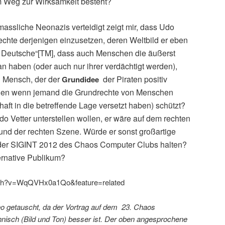
 Weg zur Wirksamkeit besteht?
ssliche Neonazis verteidigt zeigt mir, dass Udo
 Rechte derjenigen einzusetzen, deren Weltbild er eben
der Deutsche“[TM], dass auch Menschen die äußerst
an haben (oder auch nur ihrer verdächtigt werden),
 Mensch, der der
der Piraten positiv
Grundidee
ilen wenn je
mand die Grundrechte von
Menschen
haft in die betreffende Lage versetzt haben) schützt?
 Vetter unterstellen wollen, er wäre auf dem rechten
eund der rechten Szene. Würde er sonst großartige
 der SIGINT 2012 des Chaos Computer Clubs halten?
ternative Publikum?
tch?v=WqQVHx0a1Qo&feature=related
o getauscht, da der Vortrag auf dem 23. Chaos
isch (Bild und Ton) besser ist. Der oben angesprochene