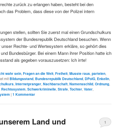
rrechte zurück zu erlangen haben, besteht bei den
och das Problem, dass diese von der Polizei intern
ungen stellen, sollten Sie zuerst mal einen Grundschulkurs
ssystem der Bundesrepublik Deutschland besuchen. Wenn
r unser Rechte- und Wertesystem erkläre, so gehört dies
und Bundesbürger. Bei einem Mann ihrer Position hatte ich
sstand als gegeben vorauszusetzen: Ich irrte!
cht wahr sein
,
Fragen an die Welt
,
Freiheit
,
Musste raus
,
parteien
,
et mit
Bildungsstand
,
Bundesrepublik Deutschland
,
DPolG
,
Enkelin
,
chulkurs
,
Internetpranger
,
Nachbarschaft
,
Namensschild
,
Ordnung
,
,
Rechtssystem
,
Schwerkriminelle
,
Strafe
,
Tochter
,
Vater
,
ystem
|
1
Kommentar
n unserem Land und
1