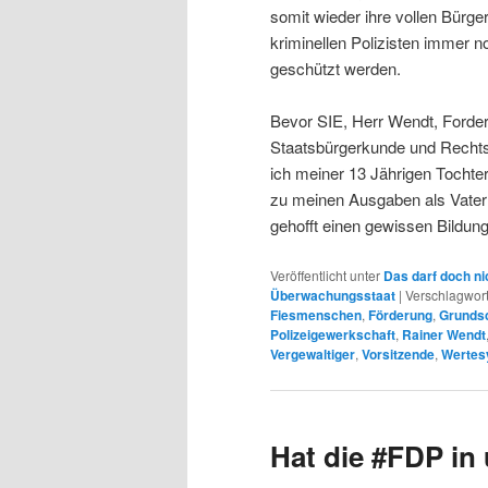
somit wieder ihre vollen Bürge
kriminellen Polizisten immer n
geschützt werden.
Bevor SIE, Herr Wendt, Forder
Staatsbürgerkunde und Recht
ich meiner 13 Jährigen Tochte
zu meinen Ausgaben als Vater 
gehofft einen gewissen Bildung
Veröffentlicht unter
Das darf doch ni
Überwachungsstaat
|
Verschlagwort
Fiesmenschen
,
Förderung
,
Grunds
Polizeigewerkschaft
,
Rainer Wendt
Vergewaltiger
,
Vorsitzende
,
Wertes
Hat die #FDP i