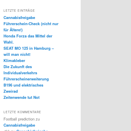
LETZTE EINTRÄGE
Cannabisfreigabe
Führerschein-Check (nicht nur
für Ältere!)
Honda Forza das Mittel der
Wahl.
SEAT MO 125 in Hamburg –
will man nicht!
Klimakleber
Die Zukunft des
Individualverkehrs
Führerscheinerweiterung
B196 und elektrisches
Zweirad
Zeitenwende tut Not
LETZTE KOMMENTARE
Football prediction
zu
Cannabisfreigabe