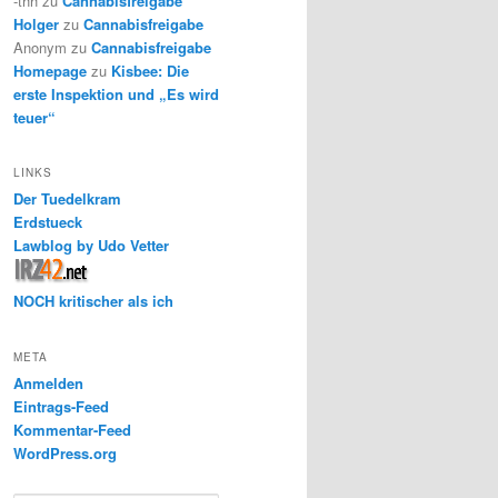
-thh
zu
Cannabisfreigabe
Holger
zu
Cannabisfreigabe
Anonym
zu
Cannabisfreigabe
Homepage
zu
Kisbee: Die
erste Inspektion und „Es wird
teuer“
LINKS
Der Tuedelkram
Erdstueck
Lawblog by Udo Vetter
NOCH kritischer als ich
META
Anmelden
Eintrags-Feed
Kommentar-Feed
WordPress.org