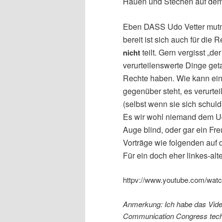
Hauen und Stechen auf dem
Eben DASS Udo Vetter mutma
bereit ist sich auch für die
teilt. Gern vergisst „
nicht
verurteilenswerte Dinge get
Rechte haben. Wie kann ein
gegenüber steht, es verurte
(selbst wenn sie sich schuld
Es wir wohl niemand dem Udo
Auge blind, oder gar ein Fr
Vorträge wie folgenden auf
Für ein doch eher linkes-al
httpv://www.youtube.com/wa
Anmerkung: Ich habe das Vide
Communication Congress techn