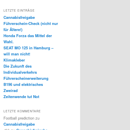
LETZTE EINTRÄGE
Cannabisfreigabe
Führerschein-Check (nicht nur
für Ältere!)
Honda Forza das Mittel der
Wahl.
SEAT MO 125 in Hamburg –
will man nicht!
Klimakleber
Die Zukunft des
Individualverkehrs
Führerscheinerweiterung
B196 und elektrisches
Zweirad
Zeitenwende tut Not
LETZTE KOMMENTARE
Football prediction
zu
Cannabisfreigabe