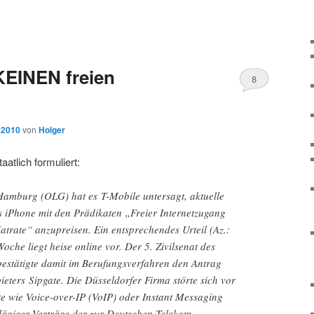
 KEINEN freien
8
, 2010
von
Holger
aatlich formuliert:
amburg (OLG) hat es T-Mobile untersagt, aktuelle
s iPhone mit den Prädikaten „Freier Internetzugang
atrate“ anzupreisen. Ein entsprechendes Urteil (Az.:
oche liegt heise online vor. Der 5. Zivilsenat des
bestätigte damit im Berufungsverfahren den Antrag
bieters Sipgate. Die Düsseldorfer Firma störte sich vor
te wie Voice-over-IP (VoIP) oder Instant Messaging
lägiger Verträge der zur Deutschen Telekom