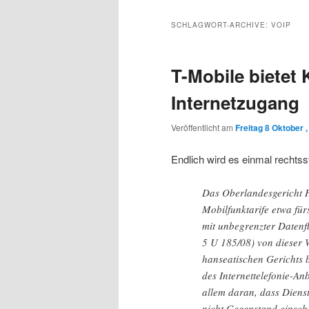
Inhalt
sekundären
SCHLAGWORT-ARCHIVE:
VOIP
wechseln
Inhalt
T-Mobile bietet
wechseln
Internetzugang
Veröffentlicht am
Freitag 8 Oktober 
Endlich wird es einmal rechtsst
Das Oberlandesgericht H
Mobilfunktarife etwa für
mit unbegrenzter Datenfl
5 U 185/08) von dieser W
hanseatischen Gerichts 
des Internettelefonie-An
allem daran, dass Diens
nicht Gegenstand einsch