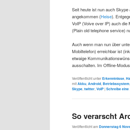
Seit heute ist nun auch Skype
angekommen (
Heise
). Entge
VoIP (Voive over IP) auch die
(Plain old telephone service) n
Auch wenn man nun über unter
Mobiltelefon) erreichbar ist (i
etwaige Kommunikationswünsc
ausschalten. Im Offline-Modus 
Veröffentlicht unter
Erkenntnisse
,
Ha
mit
Akku
,
Android
,
Betriebssystem
Skype
,
twitter
,
VoIP
|
Schreibe eine
So verarscht A
Veröffentlicht am
Donnerstag 6 Nov