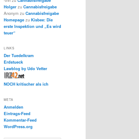
-thh
zu
Cannabisfreigabe
Holger
zu
Cannabisfreigabe
Anonym
zu
Cannabisfreigabe
Homepage
zu
Kisbee: Die
erste Inspektion und „Es wird
teuer“
LINKS
Der Tuedelkram
Erdstueck
Lawblog by Udo Vetter
NOCH kritischer als ich
META
Anmelden
Eintrags-Feed
Kommentar-Feed
WordPress.org