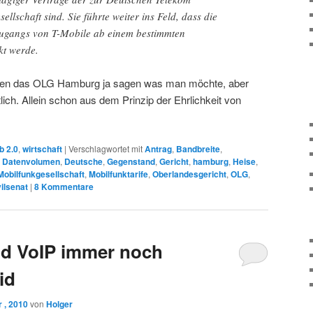
llschaft sind. Sie führte weiter ins Feld, dass die
Zugangs von T-Mobile ab einem bestimmten
t werde.
gen das OLG Hamburg ja sagen was man möchte, aber
lich. Allein schon aus dem Prinzip der Ehrlichkeit von
b 2.0
,
wirtschaft
|
Verschlagwortet mit
Antrag
,
Bandbreite
,
,
Datenvolumen
,
Deutsche
,
Gegenstand
,
Gericht
,
hamburg
,
Heise
,
Mobilfunkgesellschaft
,
Mobilfunktarife
,
Oberlandesgericht
,
OLG
,
vilsenat
|
8
Kommentare
d VoIP immer noch
id
 , 2010
von
Holger