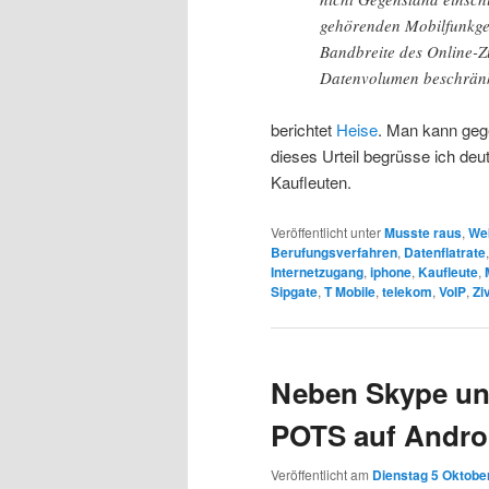
gehörenden Mobilfunkgese
Bandbreite des Online-
Datenvolumen beschränk
berichtet
Heise
. Man kann ge
dieses Urteil begrüsse ich deut
Kaufleuten.
Veröffentlicht unter
Musste raus
,
We
Berufungsverfahren
,
Datenflatrate
Internetzugang
,
iphone
,
Kaufleute
,
Sipgate
,
T Mobile
,
telekom
,
VoIP
,
Zi
Neben Skype un
POTS auf Andro
Veröffentlicht am
Dienstag 5 Oktober