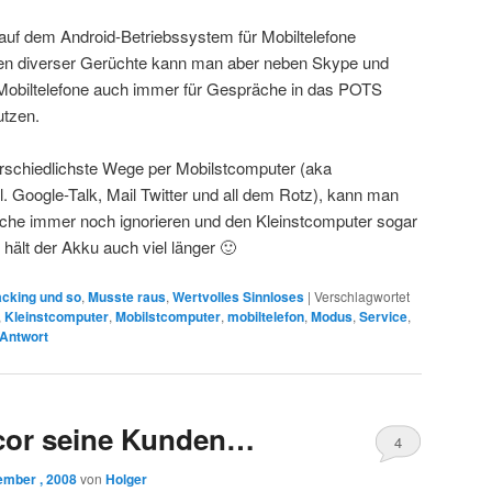
 auf dem Android-Betriebssystem für Mobiltelefone
gen diverser Gerüchte kann man aber neben Skype und
 Mobiltelefone auch immer für Gespräche in das POTS
utzen.
schiedlichste Wege per Mobilstcomputer (aka
nkl. Google-Talk, Mail Twitter und all dem Rotz), kann man
he immer noch ignorieren und den Kleinstcomputer sogar
hält der Akku auch viel länger 🙂
cking und so
,
Musste raus
,
Wertvolles Sinnloses
|
Verschlagwortet
,
Kleinstcomputer
,
Mobilstcomputer
,
mobiltelefon
,
Modus
,
Service
,
 Antwort
rcor seine Kunden…
4
ember , 2008
von
Holger