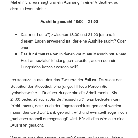
Mal ehrlich, was sagt uns ein Aushang in einer Videothek auf
dem zu lesen steht:
Aushilfe gesucht 18:00 – 24:00
Das (nur heute?) zwischen 18:00 und 24:00 jemand in
diesem Laden anwesend ist, der eine Aushilfe sucht? Oder
eher
Das für Arbeitszeiten in denen kaum ein Mensch mit einem
Rest an sozialer Bindung gern arbeitet, auch noch ein
Hungerlohn bezahlt werden soll?
Ich schätze ja mal, das das Zweitere der Fall ist: Da sucht der
Betreiber der Videothek eine junge, hilflose Person die –
typischerweise – für einen Hungerlohn die Arbeit macht. Bis
24:00 bedeutet auch „Bis Betriebsschluß“, was bedeuten kann
(nicht muss), dass auch der Tagesabschluss gemacht werden
muss, das Geld zur Bank gebracht wird und eventuell sogar noch
„mal eben schnell durchgesaugt“ wird. Für all dies wird also eine
„Aushilfe“ gesucht.
Wisst ihr, was das erbärmliche ist? Schon vor knapp 25 Jahren