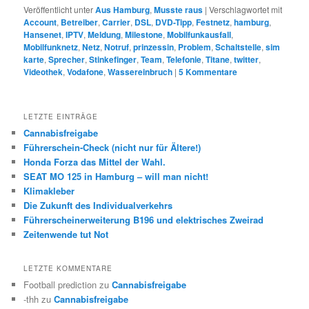
Veröffentlicht unter
Aus Hamburg
,
Musste raus
|
Verschlagwortet mit
Account
,
Betreiber
,
Carrier
,
DSL
,
DVD-Tipp
,
Festnetz
,
hamburg
,
Hansenet
,
IPTV
,
Meldung
,
Milestone
,
Mobilfunkausfall
,
Mobilfunknetz
,
Netz
,
Notruf
,
prinzessin
,
Problem
,
Schaltstelle
,
sim
karte
,
Sprecher
,
Stinkefinger
,
Team
,
Telefonie
,
Titane
,
twitter
,
Videothek
,
Vodafone
,
Wassereinbruch
|
5
Kommentare
LETZTE EINTRÄGE
Cannabisfreigabe
Führerschein-Check (nicht nur für Ältere!)
Honda Forza das Mittel der Wahl.
SEAT MO 125 in Hamburg – will man nicht!
Klimakleber
Die Zukunft des Individualverkehrs
Führerscheinerweiterung B196 und elektrisches Zweirad
Zeitenwende tut Not
LETZTE KOMMENTARE
Football prediction
zu
Cannabisfreigabe
-thh
zu
Cannabisfreigabe