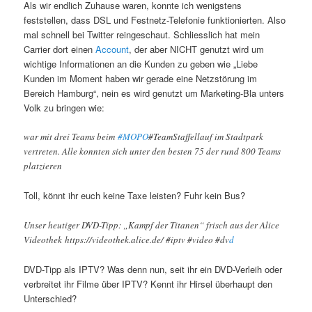
Als wir endlich Zuhause waren, konnte ich wenigstens
feststellen, dass DSL und Festnetz-Telefonie funktionierten. Also
mal schnell bei Twitter reingeschaut. Schliesslich hat mein
Carrier dort einen
Account
, der aber NICHT genutzt wird um
wichtige Informationen an die Kunden zu geben wie „Liebe
Kunden im Moment haben wir gerade eine Netzstörung im
Bereich Hamburg“, nein es wird genutzt um Marketing-Bla unters
Volk zu bringen wie:
war mit drei Teams beim
#MOPO
#TeamStaffellauf im Stadtpark
vertreten. Alle konnten sich unter den besten 75 der rund 800 Teams
platzieren
Toll, könnt ihr euch keine Taxe leisten? Fuhr kein Bus?
Unser heutiger DVD-Tipp: „Kampf der Titanen“ frisch aus der Alice
Videothek https://videothek.alice.de/ #iptv #video #dv
d
DVD-Tipp als IPTV? Was denn nun, seit ihr ein DVD-Verleih oder
verbreitet ihr Filme über IPTV? Kennt ihr Hirsel überhaupt den
Unterschied?