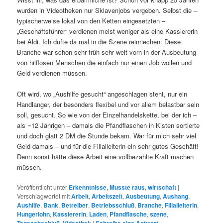
wurden in Videotheken nur Sklavenjobs vergeben. Selbst die –
typischerweise lokal von den Ketten eingesetzten –
„Geschäftsführer“ verdienen meist weniger als eine Kassiererin
bei Aldi. Ich dufte da mal in die Szene reinriechen: Diese
Branche war schon sehr früh sehr weit vorn in der Ausbeutung
von hilflosen Menschen die einfach nur einen Job wollen und
Geld verdienen müssen.
Oft wird, wo „Aushilfe gesucht“ angeschlagen steht, nur ein
Handlanger, der besonders flexibel und vor allem belastbar sein
soll, gesucht. So wie von der Einzelhandelskette, bei der ich –
als ~12 Jährigen – damals die Pfandflaschen in Kisten sortierte
und doch glatt 2 DM die Stunde bekam. War für mich sehr viel
Geld damals – und für die Filialleiterin ein sehr gutes Geschäft!
Denn sonst hätte diese Arbeit eine vollbezahlte Kraft machen
müssen.
Veröffentlicht unter
Erkenntnisse
,
Musste raus
,
wirtschaft
|
Verschlagwortet mit
Arbeit
,
Arbeitszeit
,
Ausbeutung
,
Aushang
,
Aushilfe
,
Bank
,
Betreiber
,
Betriebsschluß
,
Branche
,
Filialleiterin
,
Hungerlohn
,
Kassiererin
,
Laden
,
Pfandflasche
,
szene
,
,
|