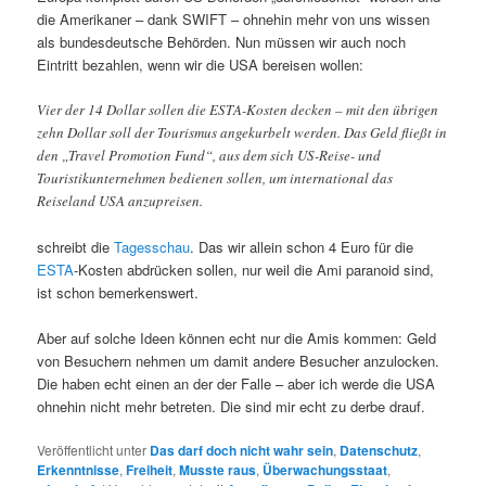
die Amerikaner – dank SWIFT – ohnehin mehr von uns wissen
als bundesdeutsche Behörden. Nun müssen wir auch noch
Eintritt bezahlen, wenn wir die USA bereisen wollen:
Vier der 14 Dollar sollen die ESTA-Kosten decken – mit den übrigen
zehn Dollar soll der Tourismus angekurbelt werden. Das Geld fließt in
den „Travel Promotion Fund“, aus dem sich US-Reise- und
Touristikunternehmen bedienen sollen, um international das
Reiseland USA anzupreisen.
schreibt die
Tagesschau
. Das wir allein schon 4 Euro für die
ESTA
-Kosten abdrücken sollen, nur weil die Ami paranoid sind,
ist schon bemerkenswert.
Aber auf solche Ideen können echt nur die Amis kommen: Geld
von Besuchern nehmen um damit andere Besucher anzulocken.
Die haben echt einen an der der Falle – aber ich werde die USA
ohnehin nicht mehr betreten. Die sind mir echt zu derbe drauf.
Veröffentlicht unter
Das darf doch nicht wahr sein
,
Datenschutz
,
Erkenntnisse
,
Freiheit
,
Musste raus
,
Überwachungsstaat
,