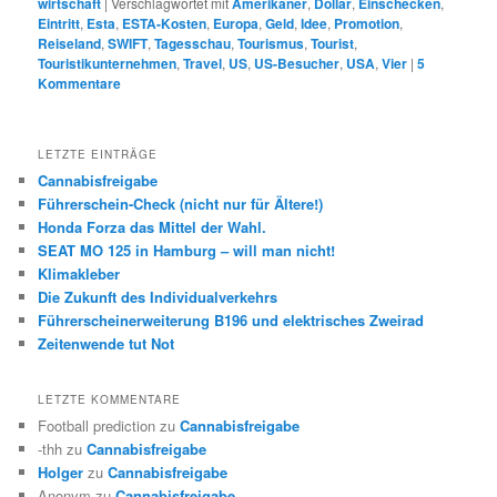
wirtschaft
|
Verschlagwortet mit
Amerikaner
,
Dollar
,
Einschecken
,
Eintritt
,
Esta
,
ESTA-Kosten
,
Europa
,
Geld
,
Idee
,
Promotion
,
Reiseland
,
SWIFT
,
Tagesschau
,
Tourismus
,
Tourist
,
Touristikunternehmen
,
Travel
,
US
,
US-Besucher
,
USA
,
Vier
|
5
Kommentare
LETZTE EINTRÄGE
Cannabisfreigabe
Führerschein-Check (nicht nur für Ältere!)
Honda Forza das Mittel der Wahl.
SEAT MO 125 in Hamburg – will man nicht!
Klimakleber
Die Zukunft des Individualverkehrs
Führerscheinerweiterung B196 und elektrisches Zweirad
Zeitenwende tut Not
LETZTE KOMMENTARE
Football prediction
zu
Cannabisfreigabe
-thh
zu
Cannabisfreigabe
Holger
zu
Cannabisfreigabe
Anonym
zu
Cannabisfreigabe