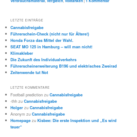
Verbrauchsmaterial
,
Vergleich
,
Volltanken
|
1
Kommentar
LETZTE EINTRÄGE
Cannabisfreigabe
Führerschein-Check (nicht nur für Ältere!)
Honda Forza das Mittel der Wahl.
SEAT MO 125 in Hamburg – will man nicht!
Klimakleber
Die Zukunft des Individualverkehrs
Führerscheinerweiterung B196 und elektrisches Zweirad
Zeitenwende tut Not
LETZTE KOMMENTARE
Football prediction
zu
Cannabisfreigabe
-thh
zu
Cannabisfreigabe
Holger
zu
Cannabisfreigabe
Anonym
zu
Cannabisfreigabe
Homepage
zu
Kisbee: Die erste Inspektion und „Es wird
teuer“