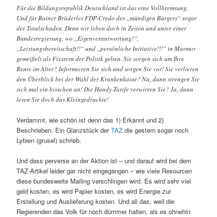
Für die Bildungsrepublik Deutschland ist das eine Vollbremsung.
Und für Rainer Brüderles FDP-Credo des „mündigen Bürgers“ sogar
der Totalschaden. Denn wir leben doch in Zeiten und unter einer
Bundesregierung, wo „Eigenverantwortung!“,
„Leistungsbereitschaft!!“ und „persönliche Initiative!!!“ in Marmor
gemeißelt als Fixstern der Politik gelten. Sie sorgen sich um Ihre
Rente im Alter? Informieren Sie sich und sorgen Sie vor! Sie verlieren
den Überblick bei der Wahl der Krankenkasse? Na, dann strengen Sie
sich mal ein bisschen an! Die Handy-Tarife verwirren Sie? Ja, dann
lesen Sie doch das Kleingedruckte!
Verdammt, wie schön ist denn das 1) Erkannt und 2)
Beschrieben. Ein Glanzstück der
TAZ
die gestern sogar noch
Lybien (grusel) schrieb.
Und dass perverse an der Aktion ist – und darauf wird bei dem
TAZ-Artikel leider gar nicht eingegangen – wie viele Resourcen
diese bundesweite Mailing verschlingen wird. Es wird sehr viel
geld kosten, es wird Papier kosten, es wird Energie zur
Erstellung und Auslieferung kosten. Und all das, weil die
Regierenden das Volk für noch dümmer halten, als es ohnehin