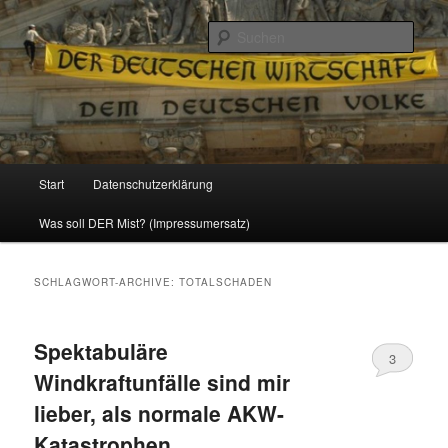
Politik, Wirtschaft, Soziales und Gesellschaft
Such
Reizzentrum
Hauptmenü
Start
Datenschutzerklärung
Zum
Zum
Was soll DER Mist? (Impressumersatz)
Inhalt
sekundären
wechseln
Inhalt
SCHLAGWORT-ARCHIVE:
TOTALSCHADEN
wechseln
Spektabuläre
3
Windkraftunfälle sind mir
lieber, als normale AKW-
Katastrophen