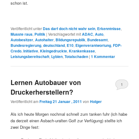
schon ist.
Veröffentlicht unter
Das darf doch nicht wahr sein
,
Erkenntnisse
,
Musste raus
,
Politik
|
Verschlagwortet mit
ADAC
,
Auto
,
Autobesitzer
,
Autohalter
,
Bildungsrepublik
,
Bundesamt
,
Bundesregierung
,
deutschland
,
E10
,
Eigenverantwortung
,
FDP-
Credo
,
Initiative
,
Kleingedruckte
,
Krankenkasse
,
Leistungsbereitschaft
,
Lybien
,
Totalschaden
|
1
Kommentar
Lernen Autobauer von
1
Druckerherstellern?
Veröffentlicht am
Freitag 21 Januar , 2011
von
Holger
Als ich heute Morgen nochmal schnell zum tanken fuhr (ich habe
da derzeit einen Asbach-uralten Golf zur Verfügung) stellte ich
zwei Dinge fest: