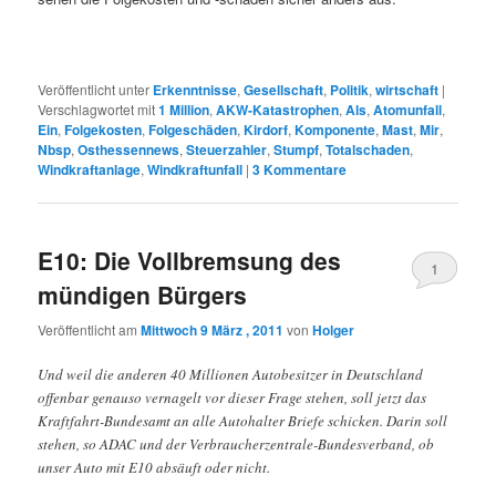
Veröffentlicht unter
Erkenntnisse
,
Gesellschaft
,
Politik
,
wirtschaft
|
Verschlagwortet mit
1 Million
,
AKW-Katastrophen
,
Als
,
Atomunfall
,
Ein
,
Folgekosten
,
Folgeschäden
,
Kirdorf
,
Komponente
,
Mast
,
Mir
,
Nbsp
,
Osthessennews
,
Steuerzahler
,
Stumpf
,
Totalschaden
,
Windkraftanlage
,
Windkraftunfall
|
3
Kommentare
E10: Die Vollbremsung des
1
mündigen Bürgers
Veröffentlicht am
Mittwoch 9 März , 2011
von
Holger
Und weil die anderen 40 Millionen Autobesitzer in Deutschland
offenbar genauso vernagelt vor dieser Frage stehen, soll jetzt das
Kraftfahrt-Bundesamt an alle Autohalter Briefe schicken. Darin soll
stehen, so ADAC und der Verbraucherzentrale-Bundesverband, ob
unser Auto mit E10 absäuft oder nicht.