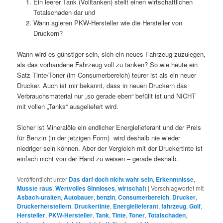
Ein leerer Tank (Volltanken) stellt einen wirtschaftlichen
Totalschaden dar und
Wann agieren PKW-Hersteller wie die Hersteller von
Druckern?
Wann wird es günstiger sein, sich ein neues Fahrzeug zuzulegen,
als das vorhandene Fahrzeug voll zu tanken? So wie heute ein
Satz Tinte/Toner (im Consumerbereich) teurer ist als ein neuer
Drucker. Auch ist mir bekannt, dass in neuen Druckern das
Verbrauchsmaterial nur „so gerade eben“ befüllt ist und NICHT
mit vollen „Tanks“ ausgeliefert wird.
Sicher ist Mineralöle ein endlicher Energielieferant und der Preis
für Benzin (in der jetzigen Form) wird deshalb nie wieder
niedriger sein können. Aber der Vergleich mit der Druckertinte ist
einfach nicht von der Hand zu weisen – gerade deshalb.
Veröffentlicht unter
Das darf doch nicht wahr sein
,
Erkenntnisse
,
Musste raus
,
Wertvolles Sinnloses
,
wirtschaft
|
Verschlagwortet mit
Asbach-uralten
,
Autobauer
,
benzin
,
Consumerbereich
,
Drucker
,
Druckerherstellern
,
Druckertinte
,
Energielieferant
,
fahrzeug
,
Golf
,
Hersteller
,
PKW-Hersteller
,
Tank
,
Tinte
,
Toner
,
Totalschaden
,