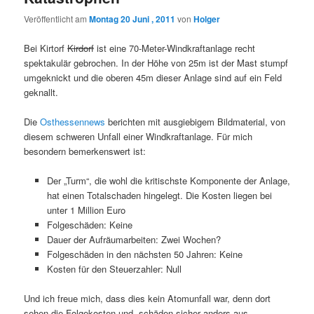
Veröffentlicht am
Montag 20 Juni , 2011
von
Holger
Bei Kirtorf
Kirdorf
ist eine 70-Meter-Windkraftanlage recht
spektakulär gebrochen. In der Höhe von 25m ist der Mast stumpf
umgeknickt und die oberen 45m dieser Anlage sind auf ein Feld
geknallt.
Die
Osthessennews
berichten mit ausgiebigem Bildmaterial, von
diesem schweren Unfall einer Windkraftanlage. Für mich
besondern bemerkenswert ist:
Der „Turm“, die wohl die kritischste Komponente der Anlage,
hat einen Totalschaden hingelegt. Die Kosten liegen bei
unter 1 Million Euro
Folgeschäden: Keine
Dauer der Aufräumarbeiten: Zwei Wochen?
Folgeschäden in den nächsten 50 Jahren: Keine
Kosten für den Steuerzahler: Null
Und ich freue mich, dass dies kein Atomunfall war, denn dort
sehen die Folgekosten und -schäden sicher anders aus.