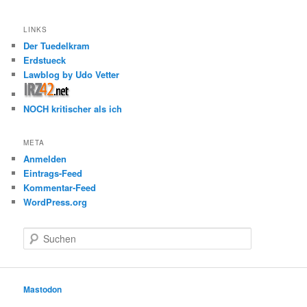
LINKS
Der Tuedelkram
Erdstueck
Lawblog by Udo Vetter
NOCH kritischer als ich
META
Anmelden
Eintrags-Feed
Kommentar-Feed
WordPress.org
S
u
c
h
e
Mastodon
n