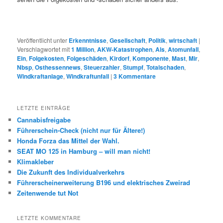
Veröffentlicht unter
Erkenntnisse
,
Gesellschaft
,
Politik
,
wirtschaft
|
Verschlagwortet mit
1 Million
,
AKW-Katastrophen
,
Als
,
Atomunfall
,
Ein
,
Folgekosten
,
Folgeschäden
,
Kirdorf
,
Komponente
,
Mast
,
Mir
,
Nbsp
,
Osthessennews
,
Steuerzahler
,
Stumpf
,
Totalschaden
,
Windkraftanlage
,
Windkraftunfall
|
3
Kommentare
LETZTE EINTRÄGE
Cannabisfreigabe
Führerschein-Check (nicht nur für Ältere!)
Honda Forza das Mittel der Wahl.
SEAT MO 125 in Hamburg – will man nicht!
Klimakleber
Die Zukunft des Individualverkehrs
Führerscheinerweiterung B196 und elektrisches Zweirad
Zeitenwende tut Not
LETZTE KOMMENTARE