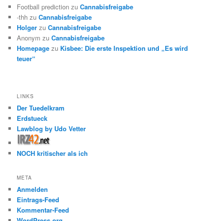
Football prediction
zu
Cannabisfreigabe
-thh
zu
Cannabisfreigabe
Holger
zu
Cannabisfreigabe
Anonym
zu
Cannabisfreigabe
Homepage
zu
Kisbee: Die erste Inspektion und „Es wird
teuer“
LINKS
Der Tuedelkram
Erdstueck
Lawblog by Udo Vetter
NOCH kritischer als ich
META
Anmelden
Eintrags-Feed
Kommentar-Feed
WordPress.org