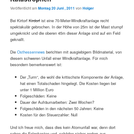
Veröffentlicht am
Montag 20 Juni , 2011
von
Holger
Bei Kirtorf
Kirdorf
ist eine 70-Meter-Windkraftanlage recht
spektakulär gebrochen. In der Höhe von 25m ist der Mast stumpf
umgeknickt und die oberen 45m dieser Anlage sind auf ein Feld
geknallt.
Die
Osthessennews
berichten mit ausgiebigem Bildmaterial, von
diesem schweren Unfall einer Windkraftanlage. Für mich
besondern bemerkenswert ist:
Der „Turm“, die wohl die kritischste Komponente der Anlage,
hat einen Totalschaden hingelegt. Die Kosten liegen bei
unter 1 Million Euro
Folgeschäden: Keine
Dauer der Aufräumarbeiten: Zwei Wochen?
Folgeschäden in den nächsten 50 Jahren: Keine
Kosten für den Steuerzahler: Null
Und ich freue mich, dass dies kein Atomunfall war, denn dort
sehen die Folgekosten und -schäden sicher anders aus.