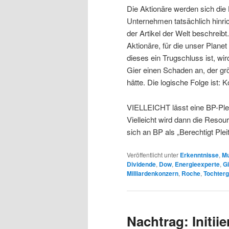
Die Aktionäre werden sich die 
Unternehmen tatsächlich hinric
der Artikel der Welt beschreibt.
Aktionäre, für die unser Plane
dieses ein Trugschluss ist, wi
Gier einen Schaden an, der gr
hätte. Die logische Folge ist:
VIELLEICHT lässt eine BP-Ple
Vielleicht wird dann die Resou
sich an BP als „Berechtigt Pleit
Veröffentlicht unter
Erkenntnisse
,
Mu
Dividende
,
Dow
,
Energieexperte
,
Gi
Milliardenkonzern
,
Roche
,
Tochterg
Nachtrag: Initii