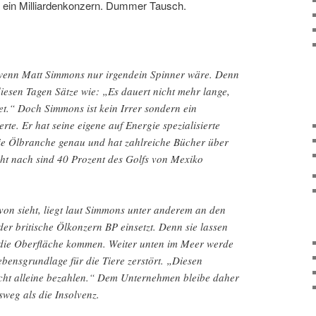
n ein Milliardenkonzern. Dummer Tausch.
 wenn Matt Simmons nur irgendein Spinner wäre. Denn
iesen Tagen Sätze wie: „Es dauert nicht mehr lange,
et.“ Doch Simmons ist kein Irrer sondern ein
te. Er hat seine eigene auf Energie spezialisierte
ie Ölbranche genau und hat zahlreiche Bücher über
icht nach sind 40 Prozent des Golfs von Mexiko
on sieht, liegt laut Simmons unter anderem an den
der britische Ölkonzern BP einsetzt. Denn sie lassen
n die Oberfläche kommen. Weiter unten im Meer werde
bensgrundlage für die Tiere zerstört. „Diesen
cht alleine bezahlen.“ Dem Unternehmen bleibe daher
sweg als die Insolvenz.