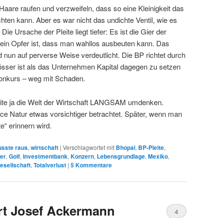
Haare raufen und verzweifeln, dass so eine Kleinigkeit das
hten kann. Aber es war nicht das undichte Ventil, wie es
 Die Ursache der Pleite liegt tiefer: Es ist die Gier der
t ein Opfer ist, dass man wahllos ausbeuten kann. Das
rd nun auf perverse Weise verdeutlicht. Die BP richtet durch
össer ist als das Unternehmen Kapital dagegen zu setzen
 Konkurs – weg mit Schaden.
ite ja die Welt der Wirtschaft LANGSAM umdenken.
rce Natur etwas vorsichtiger betrachtet. Später, wenn man
e“ erinnern wird.
sste raus
,
wirtschaft
|
Verschlagwortet mit
Bhopal
,
BP-Pleite
,
er
,
Golf
,
Investmentbank
,
Konzern
,
Lebensgrundlage
,
Mexiko
,
esellschaft
,
Totalverlust
|
5
Kommentare
ert Josef Ackermann
4