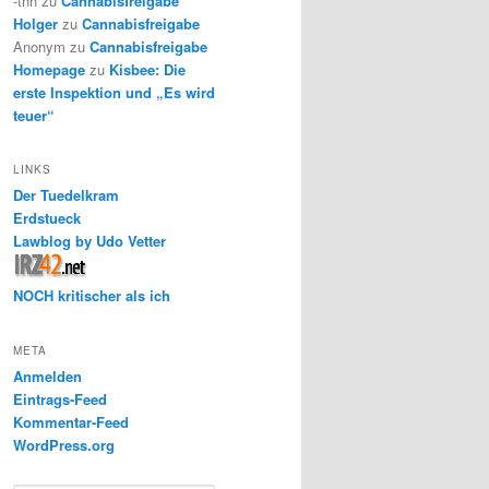
-thh
zu
Cannabisfreigabe
Holger
zu
Cannabisfreigabe
Anonym
zu
Cannabisfreigabe
Homepage
zu
Kisbee: Die
erste Inspektion und „Es wird
teuer“
LINKS
Der Tuedelkram
Erdstueck
Lawblog by Udo Vetter
NOCH kritischer als ich
META
Anmelden
Eintrags-Feed
Kommentar-Feed
WordPress.org