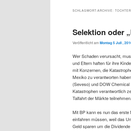
Inhalt
sekundären
SCHLAGWORT-ARCHIVE:
TOCHTER
wechseln
Inhalt
Selektion oder „
wechseln
Veröffentlicht am
Montag 5 Juli , 201
Wer Schaden verursacht, muss f
und Eltern haften für ihre Kind
mit Konzernen, die Katastroph
Mexiko zu verantworten haben?
(Seveso) und DOW Chemical (Bh
Katastrophen verantwortlich ze
Talfahrt der Märkte teilnehmen
Mit BP kann es nun das erste M
einfahren müssen, weil das Unt
Geld sparen um die Dividende 