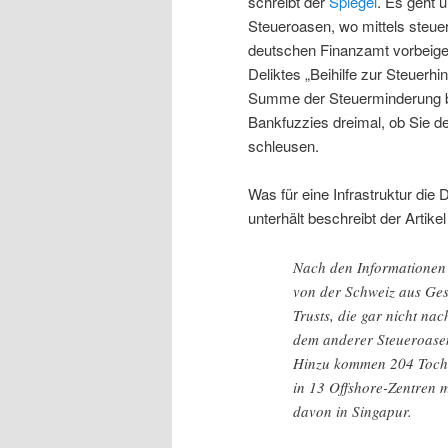
schreibt der
Spiegel
. Es geht 
Steueroasen, wo mittels steue
deutschen Finanzamt vorbeigesc
Deliktes „Beihilfe zur Steuerh
Summe der Steuerminderung be
Bankfuzzies dreimal, ob Sie d
schleusen.
Was für eine Infrastruktur die 
unterhält beschreibt der Artike
Nach den Informationen
von der Schweiz aus Ges
Trusts, die gar nicht na
dem anderer Steueroasen
Hinzu kommen 204 Tochte
in 13 Offshore-Zentren
davon in Singapur.