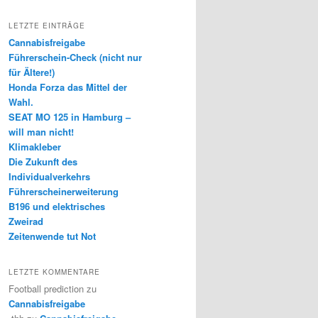
LETZTE EINTRÄGE
Cannabisfreigabe
Führerschein-Check (nicht nur
für Ältere!)
Honda Forza das Mittel der
Wahl.
SEAT MO 125 in Hamburg –
will man nicht!
Klimakleber
Die Zukunft des
Individualverkehrs
Führerscheinerweiterung
B196 und elektrisches
Zweirad
Zeitenwende tut Not
LETZTE KOMMENTARE
Football prediction
zu
Cannabisfreigabe