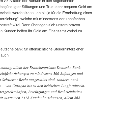
um Aktivitäten der Banken in den sogenannten
rbegünstigter Stiftungen und Trust sehr bequem Geld am
hafft werden kann. Ich bin ja für die Erschaffung eines
interziehung“, welche mit mindestens der zehnfachen
straft wird. Dann überlegen sich unsere braven
en Kunden helfen Ihr Geld am Finanzamt vorbei zu
Deutsche bank für offensichtliche Steuerhinterzieher
l auch:
 managt allein der Branchenprimus Deutsche Bank
chäftsbeziehungen zu mindestens 566 Stiftungen und
ch Schweizer Recht ausgestaltet sind, sondern nach
 – von Curaçao bis zu den britischen Jungferninseln.
rgesellschaften, Beteiligungen und Rechtseinheiten
 mit zusammen 2428 Kundenbeziehungen, allein 868