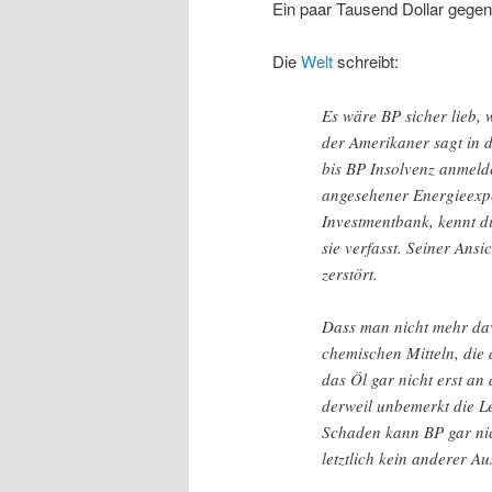
Ein paar Tausend Dollar gege
Die
Welt
schreibt:
Es wäre BP sicher lieb,
der Amerikaner sagt in d
bis BP Insolvenz anmeld
angesehener Energieexper
Investmentbank, kennt d
sie verfasst. Seiner Ans
zerstört.
Dass man nicht mehr dav
chemischen Mitteln, die 
das Öl gar nicht erst a
derweil unbemerkt die Le
Schaden kann BP gar ni
letztlich kein anderer Au