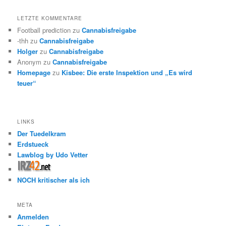
LETZTE KOMMENTARE
Football prediction
zu
Cannabisfreigabe
-thh
zu
Cannabisfreigabe
Holger
zu
Cannabisfreigabe
Anonym
zu
Cannabisfreigabe
Homepage
zu
Kisbee: Die erste Inspektion und „Es wird
teuer“
LINKS
Der Tuedelkram
Erdstueck
Lawblog by Udo Vetter
NOCH kritischer als ich
META
Anmelden