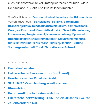
auch nur ansatzweise vollumfanglich zahlen würden, wir in
Deutschland in „Saus und Braus“ leben könnten.
Veröffentlicht unter
Das darf doch nicht wahr sein
,
Erkenntnisse
|
Verschlagwortet mit
Bankfuzzies
,
Beihilfe
,
Beteiligung
,
Branchenprimus
,
bundesfinanzministerium
,
commerzbank
,
Curaçao
,
Finanzamt
,
Geschäftsaktivität
,
Geschäftsbeziehung
,
Infrastruktur
,
Jungferninsel
,
Kundenbeziehung
,
Oppenheim
,
Rechtseinheiten
,
Steuerhinterzieher
,
Steuerhinterziehung
,
Steuerminderung
,
Steueroase
,
Steuerpflichtige
,
Stiftung
,
Tochtergesellschaft
,
Trust
|
Schreibe eine Antwort
LETZTE EINTRÄGE
Cannabisfreigabe
Führerschein-Check (nicht nur für Ältere!)
Honda Forza das Mittel der Wahl.
SEAT MO 125 in Hamburg – will man nicht!
Klimakleber
Die Zukunft des Individualverkehrs
Führerscheinerweiterung B196 und elektrisches Zweirad
Zeitenwende tut Not