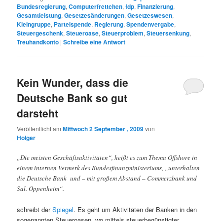
Bundesregierung
,
Computerfrettchen
,
fdp
,
Finanzierung
,
Gesamtleistung
,
Gesetzesänderungen
,
Gesetzeswesen
,
Kleingruppe
,
Parteispende
,
Regierung
,
Spendenvergabe
,
Steuergeschenk
,
Steueroase
,
Steuerproblem
,
Steuersenkung
,
Treuhandkonto
|
Schreibe eine Antwort
Kein Wunder, dass die
Deutsche Bank so gut
darsteht
Veröffentlicht am
Mittwoch 2 September , 2009
von
Holger
„Die meisten Geschäftsaktivitäten“, heißt es zum Thema Offshore in
einem internen Vermerk des Bundesfinanzministeriums, „unterhalten
die Deutsche Bank und – mit großem Abstand – Commerzbank und
Sal. Oppenheim“.
schreibt der
Spiegel
. Es geht um Aktivitäten der Banken in den
sogenannten Steueroasen, wo mittels steuerbegünstigter