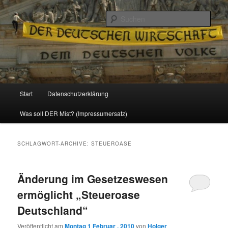
Politik, Wirtschaft, Soziales und Gesellschaft
Such
Reizzentrum
Hauptmenü
Start
Datenschutzerklärung
Zum
Zum
Was soll DER Mist? (Impressumersatz)
Inhalt
sekundären
wechseln
Inhalt
SCHLAGWORT-ARCHIVE:
STEUEROASE
wechseln
Änderung im Gesetzeswesen
ermöglicht „Steueroase
Deutschland“
Veröffentlicht am
Montag 1 Februar , 2010
von
Holger