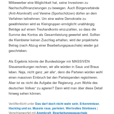
Mitbewerber eine Möglichkeit hat, seine Investoren zu
Nachschußfinanzierungen zu bewegen. Auch Bürgerverbände
(Anti-Atomkraft) und Vereine (Sportschützen) dürfen an dem
Verfahren teilnehmen. Um eine wahre Demokratie zu
gewährleisten wird es Kleingruppen ermöglicht unabhängig
Beträge auf einem Treuhandkonto einzuzahlen, so dass die
Summe des Kontos als Gesamtleistung gewertet wird. Sollten
die Kleinbieter keinen Zuschlag erhalten, wird der projektierte
Betrag (nach Abzug einer Bearbeitungspauschale) wieder gut
geschrieben.
Als Ergebnis könnte der Bundesbürger mir MASSIVEN
Steuersenkungen rechnen, wir alle würden in Saus und Braus
leben. Naja, nicht ganz „wir alle“, denn die Parteien würden wohl
einen massiven Einbruch bei den Parteispenden registrieren.
Aber ist es nicht die Aufgabe der Regierung „zum Wohle des
deutschen Volkes“ zu agieren? Dann wird man über diese Detail
hinweg sehen können.
Veröffentlicht unter
Das darf doch nicht wahr sein
,
Erkenntnisse
,
Hacking und so
,
Musste raus
,
parteien
,
Wertvolles Sinnloses
|
Verschlagwortet mit
Atomkraft
,
Bearbeitungspauschale
,