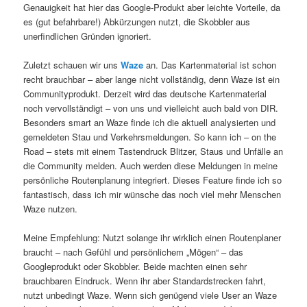
Genauigkeit hat hier das Google-Produkt aber leichte Vorteile, da
es (gut befahrbare!) Abkürzungen nutzt, die Skobbler aus
unerfindlichen Gründen ignoriert.
Zuletzt schauen wir uns
Waze
an. Das Kartenmaterial ist schon
recht brauchbar – aber lange nicht vollständig, denn Waze ist ein
Communityprodukt. Derzeit wird das deutsche Kartenmaterial
noch vervollständigt – von uns und vielleicht auch bald von DIR.
Besonders smart an Waze finde ich die aktuell analysierten und
gemeldeten Stau und Verkehrsmeldungen. So kann ich – on the
Road – stets mit einem Tastendruck Blitzer, Staus und Unfälle an
die Community melden. Auch werden diese Meldungen in meine
persönliche Routenplanung integriert. Dieses Feature finde ich so
fantastisch, dass ich mir wünsche das noch viel mehr Menschen
Waze nutzen.
Meine Empfehlung: Nutzt solange ihr wirklich einen Routenplaner
braucht – nach Gefühl und persönlichem „Mögen“ – das
Googleprodukt oder Skobbler. Beide machten einen sehr
brauchbaren Eindruck. Wenn ihr aber Standardstrecken fahrt,
nutzt unbedingt Waze. Wenn sich genügend viele User an Waze