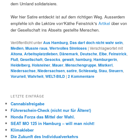
dem Umland solidarisiere.
Wer hier Satire entdeckt ist auf dem richtigen Weg. Ausserdem
empfehle ich die Lektüre von“Käthe Feinstrick“s
Artikel
über von
der Gesellschaft ins Abseits gestellte Menschen.
Veröffentlicht unter
Aus Hamburg
,
Das darf doch nicht wahr sein
,
Medien
,
Musste raus
,
Wertvolles Sinnloses
|
Verschlagwortet mit
Altona
,
Arbeitsplatzdieben
,
Dänemark
,
Deutsche
,
Elbe
,
Feinstrick
,
Fluß
,
Gesellschaft
,
Gesocks
,
gewalt
,
hamburg
,
Hamburgerin
,
Heidelberg
,
Holsteiner
,
Mauer
,
Menschengruppe
,
Mistkerl
,
Niedersachse
,
Niedersachsen
,
satire
,
Schleswig
,
Stau
,
Steuern
,
Vorurteil
,
Wahrheit
,
WELT-BILD
|
2
Kommentare
LETZTE EINTRÄGE
Cannabisfreigabe
Führerschein-Check (nicht nur für Ältere!)
Honda Forza das Mittel der Wahl.
SEAT MO 125 in Hamburg – will man nicht!
Klimakleber
Die Zukunft des Individualverkehrs