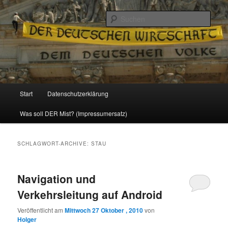
Politik, Wirtschaft, Soziales und Gesellschaft
Such
Reizzentrum
Hauptmenü
Start
Datenschutzerklärung
Zum
Zum
Was soll DER Mist? (Impressumersatz)
Inhalt
sekundären
wechseln
Inhalt
SCHLAGWORT-ARCHIVE:
STAU
wechseln
Navigation und
Verkehrsleitung auf Android
Veröffentlicht am
Mittwoch 27 Oktober , 2010
von
Holger