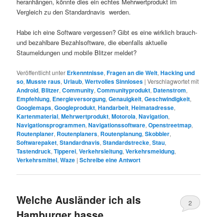
heranhängen, könnte dies ein echtes Mehrwertprodukt im
Vergleich zu den Standardnavis werden.
Habe ich eine Software vergessen? Gibt es eine wirklich brauch-
und bezahlbare Bezahlsoftware, die ebenfalls aktuelle
Staumeldungen und mobile Blitzer meldet?
Veröffentlicht unter
Erkenntnisse
,
Fragen an die Welt
,
Hacking und
so
,
Musste raus
,
Urlaub
,
Wertvolles Sinnloses
|
Verschlagwortet mit
Android
,
Blitzer
,
Community
,
Communityprodukt
,
Datenstrom
,
Empfehlung
,
Energieversorgung
,
Genauigkeit
,
Geschwindigkeit
,
Googlemaps
,
Googleprodukt
,
Handarbeit
,
Heimatadresse
,
Kartenmaterial
,
Mehrwertprodukt
,
Motorola
,
Navigation
,
Navigationsprogrammen
,
Navigationssoftware
,
Openstreetmap
,
Routenplaner
,
Routenplaners
,
Routenplanung
,
Skobbler
,
Softwarepaket
,
Standardnavis
,
Standardstrecke
,
Stau
,
Tastendruck
,
Tipperei
,
Verkehrsleitung
,
Verkehrsmeldung
,
Verkehrsmittel
,
Waze
|
Schreibe eine Antwort
Welche Ausländer ich als
2
Hamburger hasse