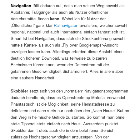
Navigation
fällt dadurch auf, dass man seinen Weg sowohl als
Autofahrer, Fußgänger als auch als Nutzer öffentlicher
Verkehrsmittel finden
kann
. Wobei ich für Nutzer der
„Öffentlichen“ ganz klar
Railnavigator
favorisiere, welcher sowohl
regional, national und auch International einfach fantastisch ist.
Smart ist bei Navigation, dass sich die Streckenführung sowohl
mittels Karten- als auch als „Fly over Googlemaps“-Ansicht
anzeigen lassen kann. Allerdings erfordert diese Ansicht einen
deutlich höheren Download, was teilweise zu bizarren
Erlebnissen führen kann, wenn der Datenstrom mit der
gefahrenen Geschwindigkeit disharmoniert. Alles in allem aber
eine saubere Handarbeit
Skobbler
setzt sich von den „normalen“ Navigationsprogrammen
dadurch bereits ab, dass es Openstreetmap-Material verwendet.
Phantastisch ist die Möglichkeit, seine Heimatadresse zu
definieren und dann stets nur noch über den „Nach Hause“-Button
den Weg in heimische Gefilde zu starten. So kommt man ohne
stete Tipperei stets einfach nach Haus. Ausserdem punktet
Skobbler damit stets auch die in dem befahrenen Bereich
zulässige Höchstgeschwindigkeit anzuzeigen. Von der