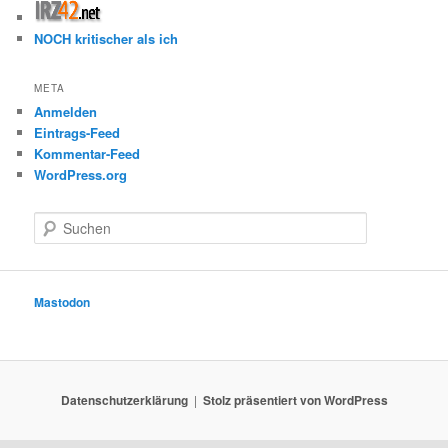
NOCH kritischer als ich
META
Anmelden
Eintrags-Feed
Kommentar-Feed
WordPress.org
S
u
c
h
e
Mastodon
n
Datenschutzerklärung
Stolz präsentiert von WordPress