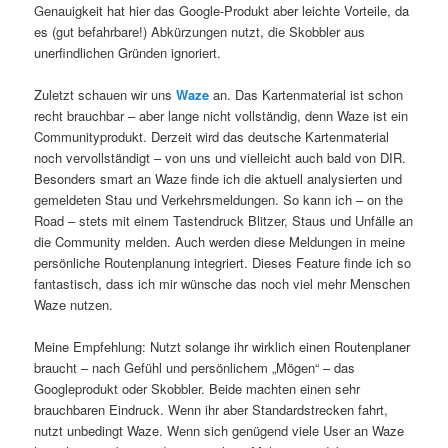
Genauigkeit hat hier das Google-Produkt aber leichte Vorteile, da
es (gut befahrbare!) Abkürzungen nutzt, die Skobbler aus
unerfindlichen Gründen ignoriert.
Zuletzt schauen wir uns
Waze
an. Das Kartenmaterial ist schon
recht brauchbar – aber lange nicht vollständig, denn Waze ist ein
Communityprodukt. Derzeit wird das deutsche Kartenmaterial
noch vervollständigt – von uns und vielleicht auch bald von DIR.
Besonders smart an Waze finde ich die aktuell analysierten und
gemeldeten Stau und Verkehrsmeldungen. So kann ich – on the
Road – stets mit einem Tastendruck Blitzer, Staus und Unfälle an
die Community melden. Auch werden diese Meldungen in meine
persönliche Routenplanung integriert. Dieses Feature finde ich so
fantastisch, dass ich mir wünsche das noch viel mehr Menschen
Waze nutzen.
Meine Empfehlung: Nutzt solange ihr wirklich einen Routenplaner
braucht – nach Gefühl und persönlichem „Mögen“ – das
Googleprodukt oder Skobbler. Beide machten einen sehr
brauchbaren Eindruck. Wenn ihr aber Standardstrecken fahrt,
nutzt unbedingt Waze. Wenn sich genügend viele User an Waze