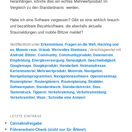
heranhängen, könnte dies ein echtes Mehrwertprodukt im
Vergleich zu den Standardnavis werden.
Habe ich eine Software vergessen? Gibt es eine wirklich brauch-
und bezahlbare Bezahlsoftware, die ebenfalls aktuelle
Staumeldungen und mobile Blitzer meldet?
Veröffentlicht unter
Erkenntnisse
,
Fragen an die Welt
,
Hacking und
so
,
Musste raus
,
Urlaub
,
Wertvolles Sinnloses
|
Verschlagwortet mit
Android
,
Blitzer
,
Community
,
Communityprodukt
,
Datenstrom
,
Empfehlung
,
Energieversorgung
,
Genauigkeit
,
Geschwindigkeit
,
Googlemaps
,
Googleprodukt
,
Handarbeit
,
Heimatadresse
,
Kartenmaterial
,
Mehrwertprodukt
,
Motorola
,
Navigation
,
Navigationsprogrammen
,
Navigationssoftware
,
Openstreetmap
,
Routenplaner
,
Routenplaners
,
Routenplanung
,
Skobbler
,
Softwarepaket
,
Standardnavis
,
Standardstrecke
,
Stau
,
Tastendruck
,
Tipperei
,
Verkehrsleitung
,
Verkehrsmeldung
,
Verkehrsmittel
,
Waze
|
Schreibe eine Antwort
LETZTE EINTRÄGE
Cannabisfreigabe
Führerschein-Check (nicht nur für Ältere!)