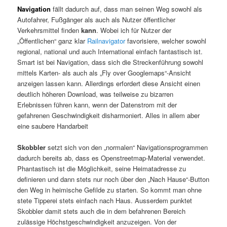
Navigation
fällt dadurch auf, dass man seinen Weg sowohl als
Autofahrer, Fußgänger als auch als Nutzer öffentlicher
Verkehrsmittel finden
kann
. Wobei ich für Nutzer der
„Öffentlichen“ ganz klar
Railnavigator
favorisiere, welcher sowohl
regional, national und auch International einfach fantastisch ist.
Smart ist bei Navigation, dass sich die Streckenführung sowohl
mittels Karten- als auch als „Fly over Googlemaps“-Ansicht
anzeigen lassen kann. Allerdings erfordert diese Ansicht einen
deutlich höheren Download, was teilweise zu bizarren
Erlebnissen führen kann, wenn der Datenstrom mit der
gefahrenen Geschwindigkeit disharmoniert. Alles in allem aber
eine saubere Handarbeit
Skobbler
setzt sich von den „normalen“ Navigationsprogrammen
dadurch bereits ab, dass es Openstreetmap-Material verwendet.
Phantastisch ist die Möglichkeit, seine Heimatadresse zu
definieren und dann stets nur noch über den „Nach Hause“-Button
den Weg in heimische Gefilde zu starten. So kommt man ohne
stete Tipperei stets einfach nach Haus. Ausserdem punktet
Skobbler damit stets auch die in dem befahrenen Bereich
zulässige Höchstgeschwindigkeit anzuzeigen. Von der