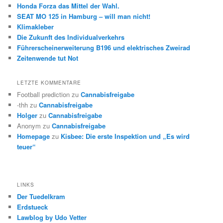
Honda Forza das Mittel der Wahl.
SEAT MO 125 in Hamburg – will man nicht!
Klimakleber
Die Zukunft des Individualverkehrs
Führerscheinerweiterung B196 und elektrisches Zweirad
Zeitenwende tut Not
LETZTE KOMMENTARE
Football prediction
zu
Cannabisfreigabe
-thh
zu
Cannabisfreigabe
Holger
zu
Cannabisfreigabe
Anonym
zu
Cannabisfreigabe
Homepage
zu
Kisbee: Die erste Inspektion und „Es wird
teuer“
LINKS
Der Tuedelkram
Erdstueck
Lawblog by Udo Vetter