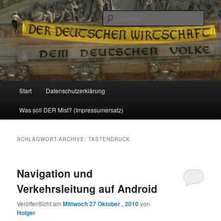
Politik, Wirtschaft, Soziales und Gesellschaft
Such
Reizzentrum
Hauptmenü
Start
Datenschutzerklärung
Zum
Zum
Was soll DER Mist? (Impressumersatz)
Inhalt
sekundären
wechseln
Inhalt
SCHLAGWORT-ARCHIVE:
TASTENDRUCK
wechseln
Navigation und
Verkehrsleitung auf Android
Veröffentlicht am
Mittwoch 27 Oktober , 2010
von
Holger