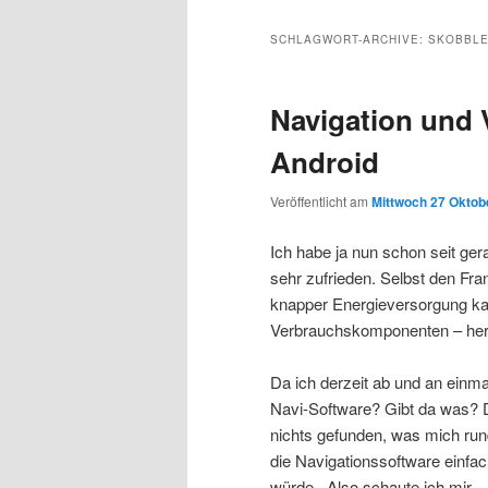
Inhalt
sekundären
SCHLAGWORT-ARCHIVE:
SKOBBL
wechseln
Inhalt
Navigation und 
wechseln
Android
Veröffentlicht am
Mittwoch 27 Oktobe
Ich habe ja nun schon seit ger
sehr zufrieden. Selbst den Fra
knapper Energieversorgung kam
Verbrauchskomponenten – her
Da ich derzeit ab und an einma
Navi-Software? Gibt da was? Di
nichts gefunden, was mich run
die Navigationssoftware einfac
würde. Also schaute ich mir – 