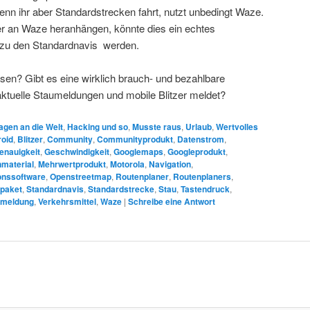
nn ihr aber Standardstrecken fahrt, nutzt unbedingt Waze.
r an Waze heranhängen, könnte dies ein echtes
 zu den Standardnavis werden.
sen? Gibt es eine wirklich brauch- und bezahlbare
aktuelle Staumeldungen und mobile Blitzer meldet?
agen an die Welt
,
Hacking und so
,
Musste raus
,
Urlaub
,
Wertvolles
oid
,
Blitzer
,
Community
,
Communityprodukt
,
Datenstrom
,
enauigkeit
,
Geschwindigkeit
,
Googlemaps
,
Googleprodukt
,
material
,
Mehrwertprodukt
,
Motorola
,
Navigation
,
onssoftware
,
Openstreetmap
,
Routenplaner
,
Routenplaners
,
epaket
,
Standardnavis
,
Standardstrecke
,
Stau
,
Tastendruck
,
smeldung
,
Verkehrsmittel
,
Waze
|
Schreibe eine Antwort