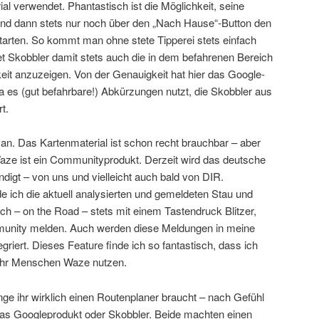
l verwendet. Phantastisch ist die Möglichkeit, seine
und dann stets nur noch über den „Nach Hause“-Button den
tarten. So kommt man ohne stete Tipperei stets einfach
 Skobbler damit stets auch die in dem befahrenen Bereich
it anzuzeigen. Von der Genauigkeit hat hier das Google-
 da es (gut befahrbare!) Abkürzungen nutzt, die Skobbler aus
t.
an. Das Kartenmaterial ist schon recht brauchbar – aber
Waze ist ein Communityprodukt. Derzeit wird das deutsche
ndigt – von uns und vielleicht auch bald von DIR.
 ich die aktuell analysierten und gemeldeten Stau und
h – on the Road – stets mit einem Tastendruck Blitzer,
munity melden. Auch werden diese Meldungen in meine
griert. Dieses Feature finde ich so fantastisch, dass ich
ehr Menschen Waze nutzen.
ge ihr wirklich einen Routenplaner braucht – nach Gefühl
as Googleprodukt oder Skobbler. Beide machten einen