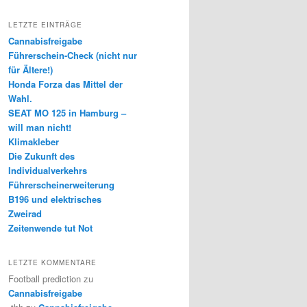
LETZTE EINTRÄGE
Cannabisfreigabe
Führerschein-Check (nicht nur
für Ältere!)
Honda Forza das Mittel der
Wahl.
SEAT MO 125 in Hamburg –
will man nicht!
Klimakleber
Die Zukunft des
Individualverkehrs
Führerscheinerweiterung
B196 und elektrisches
Zweirad
Zeitenwende tut Not
LETZTE KOMMENTARE
Football prediction
zu
Cannabisfreigabe