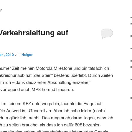
ER
Verkehrsleitung auf
r , 2010
von
Holger
aumer Zeit meinen Motorola Milestone und bin tatsächlich
nkreichurlaub hat „der Stein“ bestens überlebt. Durch Zeiten
 ich – dank dedizierter Abschaltung einzelner
vorragend auch MP3 hörend hindurch.
l mit einem KFZ unterwegs bin, tauchte die Frage auf:
e Antwort ist: Generell Ja. Aber ich habe leider (noch)
dum glücklich macht. Das mag auch daran liegen, dass ich
h zu selten brauche, als dass ich dafür 60€ bezahlen
abseits des schon oft beschriebenen integrierten Google-