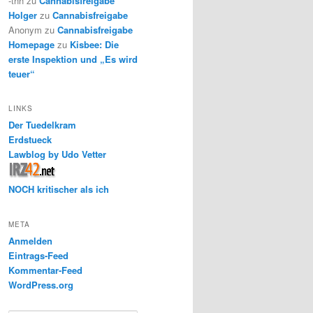
-thh
zu
Cannabisfreigabe
Holger
zu
Cannabisfreigabe
Anonym
zu
Cannabisfreigabe
Homepage
zu
Kisbee: Die
erste Inspektion und „Es wird
teuer“
LINKS
Der Tuedelkram
Erdstueck
Lawblog by Udo Vetter
NOCH kritischer als ich
META
Anmelden
Eintrags-Feed
Kommentar-Feed
WordPress.org