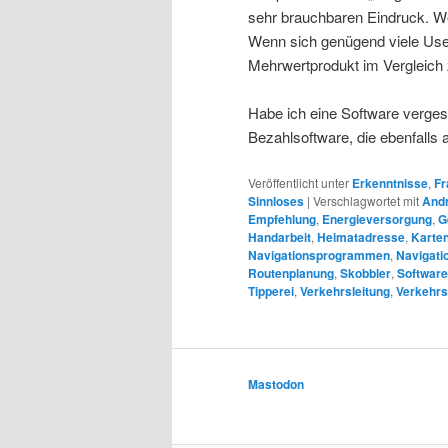
sehr brauchbaren Eindruck. We
Wenn sich genügend viele Use
Mehrwertprodukt im Vergleich
Habe ich eine Software verges
Bezahlsoftware, die ebenfalls 
Veröffentlicht unter
Erkenntnisse
,
Fr
Sinnloses
|
Verschlagwortet mit
Andr
Empfehlung
,
Energieversorgung
,
G
Handarbeit
,
Heimatadresse
,
Karten
Navigationsprogrammen
,
Navigati
Routenplanung
,
Skobbler
,
Softwar
Tipperei
,
Verkehrsleitung
,
Verkehr
Mastodon