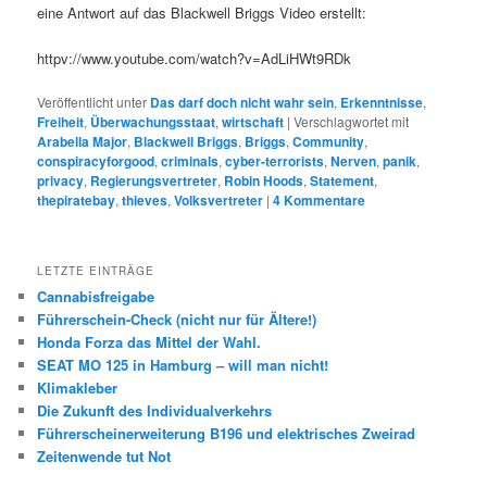
eine Antwort auf das Blackwell Briggs Video erstellt:
httpv://www.youtube.com/watch?v=AdLiHWt9RDk
Veröffentlicht unter
Das darf doch nicht wahr sein
,
Erkenntnisse
,
Freiheit
,
Überwachungsstaat
,
wirtschaft
|
Verschlagwortet mit
Arabella Major
,
Blackwell Briggs
,
Briggs
,
Community
,
conspiracyforgood
,
criminals
,
cyber-terrorists
,
Nerven
,
panik
,
privacy
,
Regierungsvertreter
,
Robin Hoods
,
Statement
,
thepiratebay
,
thieves
,
Volksvertreter
|
4
Kommentare
LETZTE EINTRÄGE
Cannabisfreigabe
Führerschein-Check (nicht nur für Ältere!)
Honda Forza das Mittel der Wahl.
SEAT MO 125 in Hamburg – will man nicht!
Klimakleber
Die Zukunft des Individualverkehrs
Führerscheinerweiterung B196 und elektrisches Zweirad
Zeitenwende tut Not