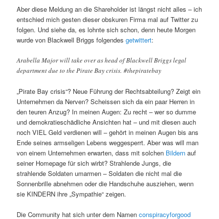
Aber diese Meldung an die Shareholder ist längst nicht alles – ich
entschied mich gesten dieser obskuren Firma mal auf Twitter zu
folgen. Und siehe da, es lohnte sich schon, denn heute Morgen
wurde von Blackwell Briggs folgendes
getwittert
:
Arabella Major will take over as head of Blackwell Briggs legal
department due to the Pirate Bay crisis. #thepiratebay
„Pirate Bay crisis“? Neue Führung der Rechtsabteilung? Zeigt ein
Unternehmen da Nerven? Scheissen sich da ein paar Herren in
den teuren Anzug? In meinen Augen: Zu recht – wer so dumme
und demokratieschädliche Ansichten hat – und mit diesen auch
noch VIEL Geld verdienen will – gehört in meinen Augen bis ans
Ende seines armseligen Lebens weggesperrt. Aber was will man
von einem Unternehmen erwarten, dass mit solchen
Bildern
auf
seiner Homepage für sich wirbt? Strahlende Jungs, die
strahlende Soldaten umarmen – Soldaten die nicht mal die
Sonnenbrille abnehmen oder die Handschuhe ausziehen, wenn
sie KINDERN ihre „Sympathie“ zeigen.
Die Community hat sich unter dem Namen
conspiracyforgood