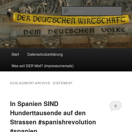
Politik, Wirtschaft, Soziales und Gesellschaft
Such
Reizzentrum
Hauptmenü
Start
Datenschutzerklärung
Zum
Zum
Was soll DER Mist? (Impressumersatz)
Inhalt
sekundären
wechseln
Inhalt
SCHLAGWORT-ARCHIVE:
STATEMENT
wechseln
In Spanien SIND
6
Hunderttausende auf den
Strassen #spanishrevolution
#spanien