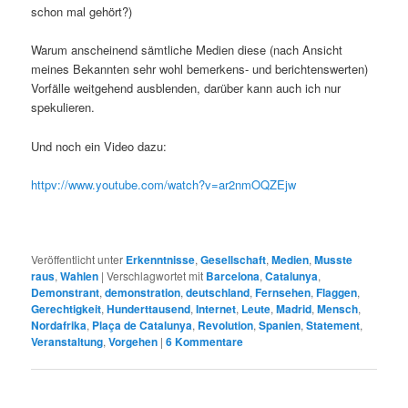
schon mal gehört?)
Warum anscheinend sämtliche Medien diese (nach Ansicht
meines Bekannten sehr wohl bemerkens- und berichtenswerten)
Vorfälle weitgehend ausblenden, darüber kann auch ich nur
spekulieren.
Und noch ein Video dazu:
httpv://www.youtube.com/watch?v=ar2nmOQZEjw
Veröffentlicht unter
Erkenntnisse
,
Gesellschaft
,
Medien
,
Musste
raus
,
Wahlen
|
Verschlagwortet mit
Barcelona
,
Catalunya
,
Demonstrant
,
demonstration
,
deutschland
,
Fernsehen
,
Flaggen
,
Gerechtigkeit
,
Hunderttausend
,
Internet
,
Leute
,
Madrid
,
Mensch
,
Nordafrika
,
Plaça de Catalunya
,
Revolution
,
Spanien
,
Statement
,
Veranstaltung
,
Vorgehen
|
6
Kommentare