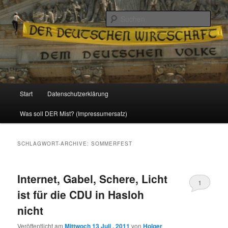
Politik, Wirtschaft, Soziales und Gesellschaft
Such
Reizzentrum
Hauptmenü
Start
Datenschutzerklärung
Zum
Zum
Was soll DER Mist? (Impressumersatz)
Inhalt
sekundären
wechseln
Inhalt
SCHLAGWORT-ARCHIVE:
SOMMERFEST
wechseln
Internet, Gabel, Schere, Licht
1
ist für die CDU in Hasloh
nicht
Veröffentlicht am
Mittwoch 13 Juli , 2011
von
Holger