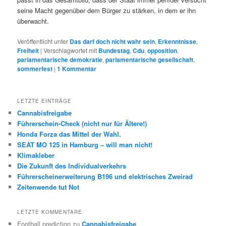
seine Macht gegenüber dem Bürger zu stärken, in dem er ihn
überwacht.
Veröffentlicht unter
Das darf doch nicht wahr sein
,
Erkenntnisse
,
Freiheit
|
Verschlagwortet mit
Bundestag
,
Cdu
,
opposition
,
parlamentarische demokratie
,
parlamentarische gesellschaft
,
sommerfest
|
1
Kommentar
LETZTE EINTRÄGE
Cannabisfreigabe
Führerschein-Check (nicht nur für Ältere!)
Honda Forza das Mittel der Wahl.
SEAT MO 125 in Hamburg – will man nicht!
Klimakleber
Die Zukunft des Individualverkehrs
Führerscheinerweiterung B196 und elektrisches Zweirad
Zeitenwende tut Not
LETZTE KOMMENTARE
Football prediction
zu
Cannabisfreigabe