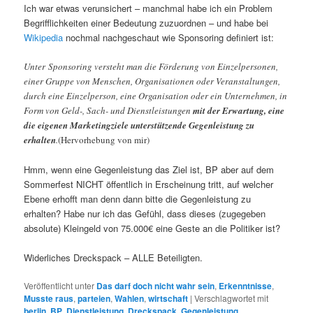
Ich war etwas verunsichert – manchmal habe ich ein Problem
Begrifflichkeiten einer Bedeutung zuzuordnen – und habe bei
Wikipedia
nochmal nachgeschaut wie Sponsoring definiert ist:
Unter Sponsoring
versteht man die Förderung von Einzelpersonen,
einer Gruppe von Menschen, Organisationen oder Veranstaltungen,
durch eine Einzelperson, eine Organisation oder ein Unternehmen, in
Form von Geld-, Sach- und Dienstleistungen
mit der Erwartung, eine
die eigenen Marketingziele unterstützende Gegenleistung zu
erhalten
.
(Hervorhebung von mir)
Hmm, wenn eine Gegenleistung das Ziel ist, BP aber auf dem
Sommerfest NICHT öffentlich in Erscheinung tritt, auf welcher
Ebene erhofft man denn dann bitte die Gegenleistung zu
erhalten? Habe nur ich das Gefühl, dass dieses (zugegeben
absolute) Kleingeld von 75.000€ eine Geste an die Politiker ist?
Widerliches Dreckspack – ALLE Beteiligten.
Veröffentlicht unter
Das darf doch nicht wahr sein
,
Erkenntnisse
,
Musste raus
,
parteien
,
Wahlen
,
wirtschaft
|
Verschlagwortet mit
berlin
,
BP
,
Dienstleistung
,
Dreckspack
,
Gegenleistung
,