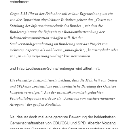
entnehmen:
Gegen 5.35 Uhr in der Früh aber soll es laut Tagesordnung um ein
von der Opposition abgelehntes Vorhaben gehen: das „Gesetz zur
Stärkung der Informationstechnik des Bundes“, mit dem die
Bundesregierung die Befugnis zur Rundumüberwachung der
Behördenkommunikation schaffen will. Bei der
Sachverständigenanhörung im Bundestag war das Projekt von
mehreren Experten als wahlweise „untauglich“, „katastrophal“ oder
gar „in Teilen verfassungswidrig“ kritisiert worden.
und Frau Leutheusser-Schnarrenberger wird zitiert mit:
Die ehemalige Justizministerin beklagt, dass die Mehrheit von Union
und SPD eine „ordentliche parlamentarische Beratung des Gesetzes
komplett verweigert“. Aus der arbeitsökonomisch gedachten
Protokollabsprache werde so ein „Ausdruck von machtverhohlener
Arroganz“ der großen Koalition.
Na, das ist doch mal eine gerechte Bewertung der heldenhaften
Gemeinschaftsarbeit von CDU/CSU und SPD. Aberder Vorgang
passt in das Gesamtbild, dass der Staat immer perfider versucht