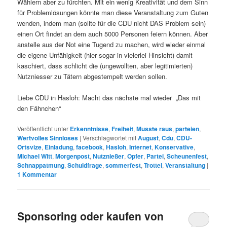
Wählern aber zu fürchten. Mit ein wenig Kreativität und dem Sinn
für Problemlösungen könnte man diese Veranstaltung zum Guten
wenden, indem man (sollte für die CDU nicht DAS Problem sein)
einen Ort findet an dem auch 5000 Personen feiern können. Aber
anstelle aus der Not eine Tugend zu machen, wird wieder einmal
die eigene Unfähigkeit (hier sogar in vielerlei Hinsicht) damit
kaschiert, dass schlicht die (ungewollten, aber legitimierten)
Nutzniesser zu Tätern abgestempelt werden sollen.
Liebe CDU in Hasloh: Macht das nächste mal wieder „Das mit
den Fähnchen“
Veröffentlicht unter
Erkenntnisse
,
Freiheit
,
Musste raus
,
parteien
,
Wertvolles Sinnloses
|
Verschlagwortet mit
August
,
Cdu
,
CDU-
Ortsvize
,
Einladung
,
facebook
,
Hasloh
,
Internet
,
Konservative
,
Michael Witt
,
Morgenpost
,
Nutznießer
,
Opfer
,
Partei
,
Scheunenfest
,
Schnappatmung
,
Schuldfrage
,
sommerfest
,
Trottel
,
Veranstaltung
|
1
Kommentar
Sponsoring oder kaufen von