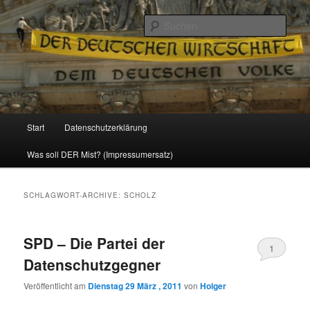
Politik, Wirtschaft, Soziales und Gesellschaft
Such
Reizzentrum
Hauptmenü
Start
Datenschutzerklärung
Zum
Zum
Was soll DER Mist? (Impressumersatz)
Inhalt
sekundären
wechseln
Inhalt
SCHLAGWORT-ARCHIVE:
SCHOLZ
wechseln
SPD – Die Partei der
1
Datenschutzgegner
Veröffentlicht am
Dienstag 29 März , 2011
von
Holger