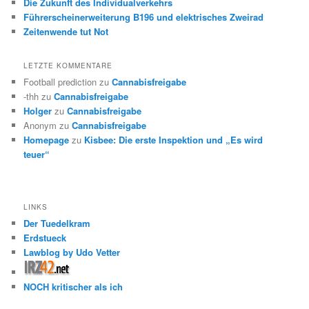
Die Zukunft des Individualverkehrs
Führerscheinerweiterung B196 und elektrisches Zweirad
Zeitenwende tut Not
LETZTE KOMMENTARE
Football prediction
zu
Cannabisfreigabe
-thh
zu
Cannabisfreigabe
Holger
zu
Cannabisfreigabe
Anonym
zu
Cannabisfreigabe
Homepage
zu
Kisbee: Die erste Inspektion und „Es wird
teuer“
LINKS
Der Tuedelkram
Erdstueck
Lawblog by Udo Vetter
NOCH kritischer als ich