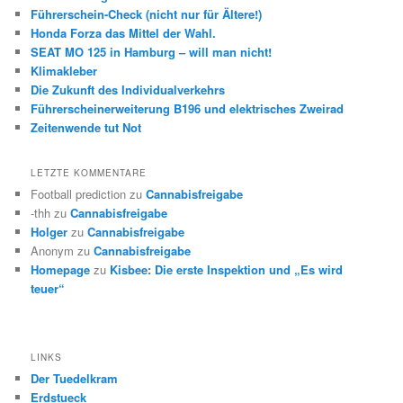
Führerschein-Check (nicht nur für Ältere!)
Honda Forza das Mittel der Wahl.
SEAT MO 125 in Hamburg – will man nicht!
Klimakleber
Die Zukunft des Individualverkehrs
Führerscheinerweiterung B196 und elektrisches Zweirad
Zeitenwende tut Not
LETZTE KOMMENTARE
Football prediction
zu
Cannabisfreigabe
-thh
zu
Cannabisfreigabe
Holger
zu
Cannabisfreigabe
Anonym
zu
Cannabisfreigabe
Homepage
zu
Kisbee: Die erste Inspektion und „Es wird
teuer“
LINKS
Der Tuedelkram
Erdstueck