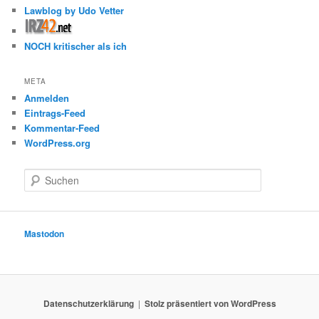
Lawblog by Udo Vetter
NOCH kritischer als ich
META
Anmelden
Eintrags-Feed
Kommentar-Feed
WordPress.org
S
u
c
h
e
Mastodon
n
Datenschutzerklärung
Stolz präsentiert von WordPress