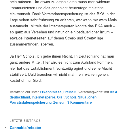
sein müssen. Um etwas zu organisieren muss man widerum
kommunizieren und dies geschieht heutzutage meistens
elektronisch. Dank Vorratsdatenspeicherung ist das BKA in der
Lage schon sehr frühzeitig zu erfahren, wer wann mit wem Mails
austauscht. Mittels der Internetsperren könnte das BKA auch –
so ganz aus Versehen und natürlich ein bedauerlicher Irrtum –
etwaige Internetseiten auf denen Streik- und Streitwillige
zusammenfinden, sperren.
Ja Herr Scholz, ich gebe ihnen Recht. In Deutschland hat man
ganz andere Mittel. Hier wird es nicht zum Aufstand kommen,
hier hat das Establishment rechtzeitig agiert und seine Macht
stabilisert. Bald brauchen wir nicht mal mehr wählen gehen,
kostet eh nur Geld.
Veröffentlicht unter
Erkenntnisse
,
Freiheit
|
Verschlagwortet mit
BKA
,
deutschland
,
Internetsperre
,
Olaf
,
Scholz
,
Situationen
,
Vorratsdatenspeicherung
,
Zensur
|
3
Kommentare
LETZTE EINTRÄGE
Cannabisfreigabe