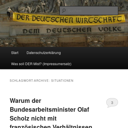
Politik, Wirtschaft, Soziales und Gesellschaft
Such
Reizzentrum
Hauptmenü
Start
Datenschutzerklärung
Zum
Zum
Was soll DER Mist? (Impressumersatz)
Inhalt
sekundären
wechseln
Inhalt
SCHLAGWORT-ARCHIVE:
SITUATIONEN
wechseln
Warum der
3
Bundesarbeitsminister Olaf
Scholz nicht mit
französischen Verhältnissen