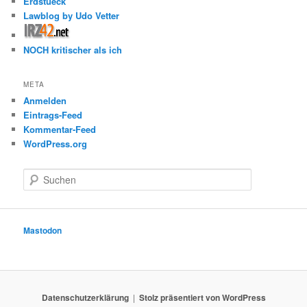
Erdstueck
Lawblog by Udo Vetter
NOCH kritischer als ich
META
Anmelden
Eintrags-Feed
Kommentar-Feed
WordPress.org
S
u
c
h
e
Mastodon
n
Datenschutzerklärung
Stolz präsentiert von WordPress