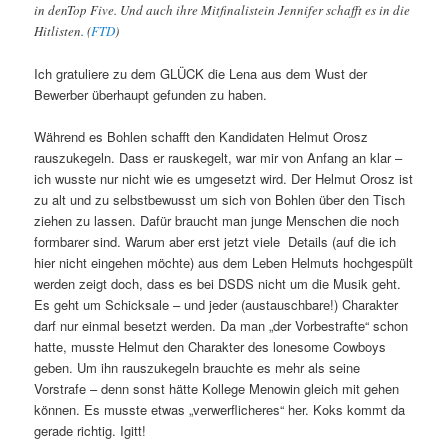
in denTop Five. Und auch ihre Mitfinalistein Jennifer schafft es in die
Hitlisten. (
FTD
)
Ich gratuliere zu dem GLÜCK die Lena aus dem Wust der
Bewerber überhaupt gefunden zu haben.
Während es Bohlen schafft den Kandidaten Helmut Orosz
rauszukegeln. Dass er rauskegelt, war mir von Anfang an klar –
ich wusste nur nicht wie es umgesetzt wird. Der Helmut Orosz ist
zu alt und zu selbstbewusst um sich von Bohlen über den Tisch
ziehen zu lassen. Dafür braucht man junge Menschen die noch
formbarer sind. Warum aber erst jetzt viele Details (auf die ich
hier nicht eingehen möchte) aus dem Leben Helmuts hochgespült
werden zeigt doch, dass es bei DSDS nicht um die Musik geht.
Es geht um Schicksale – und jeder (austauschbare!) Charakter
darf nur einmal besetzt werden. Da man „der Vorbestrafte“ schon
hatte, musste Helmut den Charakter des lonesome Cowboys
geben. Um ihn rauszukegeln brauchte es mehr als seine
Vorstrafe – denn sonst hätte Kollege Menowin gleich mit gehen
können. Es musste etwas „verwerflicheres“ her. Koks kommt da
gerade richtig. Igitt!