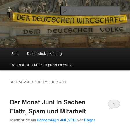
Politik, Wirtschaft, Soziales und Gesellschaft
Such
Reizzentrum
Hauptmenü
Start
Datenschutzerklärung
Zum
Zum
Was soll DER Mist? (Impressumersatz)
Inhalt
sekundären
wechseln
Inhalt
SCHLAGWORT-ARCHIVE:
REKORD
wechseln
Der Monat Juni in Sachen
1
Flattr, Spam und Mitarbeit
Veröffentlicht am
Donnerstag 1 Juli , 2010
von
Holger