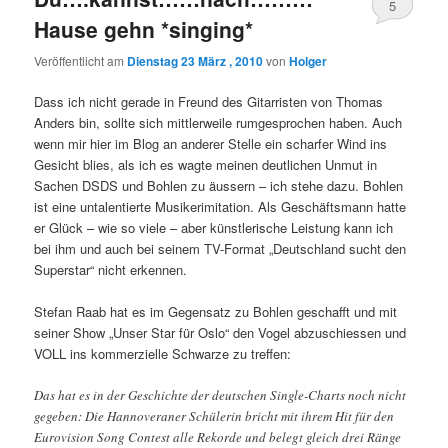
5
Hause gehn *singing*
Veröffentlicht am
Dienstag 23 März , 2010
von
Holger
Dass ich nicht gerade in Freund des Gitarristen von Thomas
Anders bin, sollte sich mittlerweile rumgesprochen haben. Auch
wenn mir hier im Blog an anderer Stelle ein scharfer Wind ins
Gesicht blies, als ich es wagte meinen deutlichen Unmut in
Sachen DSDS und Bohlen zu äussern – ich stehe dazu. Bohlen
ist eine untalentierte Musikerimitation. Als Geschäftsmann hatte
er Glück – wie so viele – aber künstlerische Leistung kann ich
bei ihm und auch bei seinem TV-Format „Deutschland sucht den
Superstar“ nicht erkennen.
Stefan Raab hat es im Gegensatz zu Bohlen geschafft und mit
seiner Show „Unser Star für Oslo“ den Vogel abzuschiessen und
VOLL ins kommerzielle Schwarze zu treffen:
Das hat es in der Geschichte der deutschen Single-Charts noch nicht
gegeben: Die Hannoveraner Schülerin bricht mit ihrem Hit für den
Eurovision Song Contest alle Rekorde und belegt gleich drei Ränge