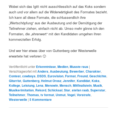
Wobei sich das Igitt nicht ausschliesslich auf das Koks sondern
auch und vor allem auf die Widerwärtigkeit des Formates bezieht.
Ich kann all diese Formate, die schlussendlich ihre
„Wertschöpfung“ aus der Ausbeutung und der Demütigung der
Teilnehmer ziehen, einfach nicht ab. Umso mehr gönne ich den
Formaten, die „ehrenwert“ mit den Kandidaten umgehen ihren
kommerziellen Erfolg.
Und wer hier etwas über von Guttenberg oder Westerwelle
erwartete hat verloren 🙂
Veröffentlicht unter
Erkenntnisse
,
Medien
,
Musste raus
|
Verschlagwortet mit
Anders
,
Ausbeutung
,
Bewerber
,
Charakter
,
Contest
,
cowboys
,
DSDS
,
Eurovision
,
Format
,
Freund
,
Geschichte
,
Gitarrist
,
Guttenberg
,
Helmut Orosz
,
Jennifer
,
Kandidat
,
Koks
,
Kollege
,
Leistung
,
Lena
,
Menowin
,
Mensch
,
Mitfinalistein
,
Musik
,
Musikerimitation
,
Rekord
,
Schicksal
,
Star
,
stefan raab
,
Superstar
,
Teilnehmer
,
Thomas
,
tv format
,
Unmut
,
Vogel
,
Vorstrafe
,
Westerwelle
|
5
Kommentare