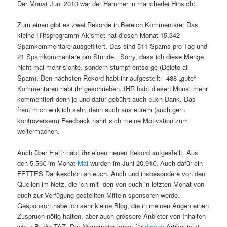
Der Monat Juni 2010 war der Hammer in mancherlei Hinsicht.
Zum einen gibt es zwei Rekorde in Bereich Kommentare: Das
kleine Hilfsprogramm Akismet hat diesen Monat 15,342
Spamkommentare ausgefiltert. Das sind 511 Spams pro Tag und
21 Spamkommentare pro Stunde. Sorry, dass ich diese Menge
nicht mal mehr sichte, sondern stumpf entsorge (Delete all
Spam). Den nächsten Rekord habt ihr aufgestellt: 488 „gute“
Kommentaren habt ihr geschrieben. IHR habt diesen Monat mehr
kommentiert denn je und dafür gebührt auch euch Dank. Das
freut mich wirklich sehr, denn auch aus eurem (auch gern
kontroversem) Feedback nährt sich meine Motivation zum
weitermachen.
Auch über Flattr habt
ihr
einen neuen Rekord aufgestellt. Aus
den 5,56€ im Monat
Mai
wurden im Juni 20,91€. Auch dafür ein
FETTES Dankeschön an euch. Auch und insbesondere von den
Quellen im Netz, die ich mit den von euch in letzten Monat von
euch zur Verfügung gestellten Mitteln sponsoren werde.
Gesponsort habe ich sehr kleine Blog, die in meinen Augen einen
Zuspruch nötig hatten, aber auch grössere Anbieter von Inhalten
wie z.B. die TAZ. Der Niggemeier kriegt für
diesen
Artikel jetzt