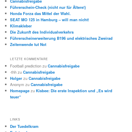
Cannabisfreigabe
Führerschein-Check (nicht nur für Ältere!)
Honda Forza das Mittel der Wahl.
SEAT MO 125 in Hamburg – will man nicht!
Klimakleber
Die Zukunft des Individualverkehrs
Führerscheinerweiterung B196 und elektrisches Zweirad
Zeitenwende tut Not
LETZTE KOMMENTARE
Football prediction
zu
Cannabisfreigabe
-thh
zu
Cannabisfreigabe
Holger
zu
Cannabisfreigabe
Anonym
zu
Cannabisfreigabe
Homepage
zu
Kisbee: Die erste Inspektion und „Es wird
teuer“
LINKS
Der Tuedelkram