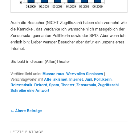
Auch die Besucher (NICHT Zugriffszahl) haben sich vermehrt wie
die Karnickel, das verdanke ich wahrscheinlich massgeblich der
Zensursula gennanten Politikerin sowie der SPD. Aber wenn ich
ehrlich bin: Lieber weniger Besucher aber dafür ein unzensiertes
Internet.
Bis bald in diesem (Affen)Theater
Veröffentlicht unter
Musste raus
,
Wertvolles Sinnloses
|
Verschlagwortet mit
Affe
,
akismet
,
Internet
,
Juni
,
Politikerin
,
Reizstatistik
,
Rekord
,
Spam
,
Theater
,
Zensursula
,
Zugriffszahl
|
Schreibe eine Antwort
Beitrags-
←
Ältere Beiträge
Navigation
LETZTE EINTRÄGE