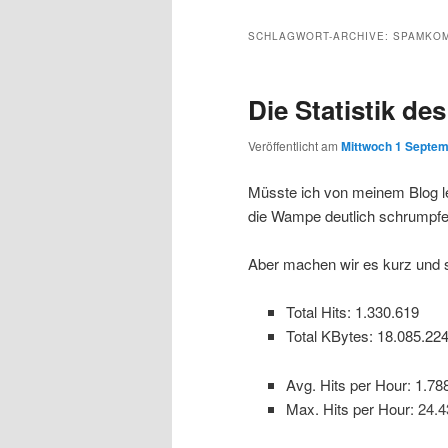
Inhalt
sekundären
SCHLAGWORT-ARCHIVE:
SPAMKO
wechseln
Inhalt
Die Statistik d
wechseln
Veröffentlicht am
Mittwoch 1 Septem
Müsste ich von meinem Blog l
die Wampe deutlich schrumpf
Aber machen wir es kurz und 
Total Hits: 1.330.619
Total KBytes: 18.085.22
Avg. Hits per Hour
:
1.78
Max. Hits per Hour
: 24.