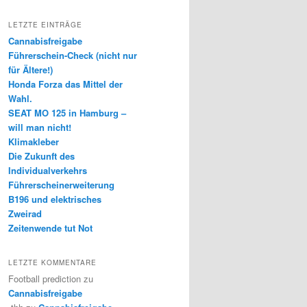
LETZTE EINTRÄGE
Cannabisfreigabe
Führerschein-Check (nicht nur
für Ältere!)
Honda Forza das Mittel der
Wahl.
SEAT MO 125 in Hamburg –
will man nicht!
Klimakleber
Die Zukunft des
Individualverkehrs
Führerscheinerweiterung
B196 und elektrisches
Zweirad
Zeitenwende tut Not
LETZTE KOMMENTARE
Football prediction
zu
Cannabisfreigabe