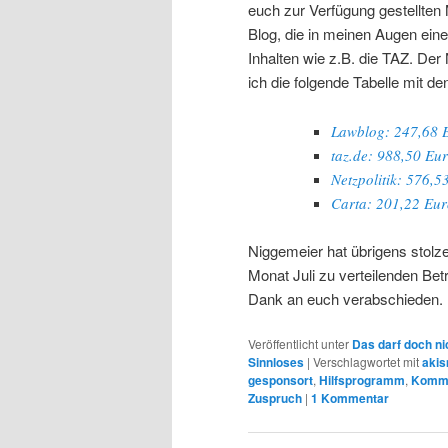
euch zur Verfügung gestellten
Blog, die in meinen Augen ein
Inhalten wie z.B. die TAZ. Der
ich die folgende Tabelle mit d
Lawblog: 247,68 
taz.de: 988,50 Eu
Netzpolitik: 576,5
Carta: 201,22 Eur
Niggemeier hat übrigens stolz
Monat Juli zu verteilenden Be
Dank an euch verabschieden. 
Veröffentlicht unter
Das darf doch ni
Sinnloses
|
Verschlagwortet mit
aki
gesponsort
,
Hilfsprogramm
,
Komm
Zuspruch
|
1
Kommentar