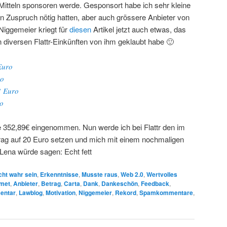
 Mitteln sponsoren werde. Gesponsort habe ich sehr kleine
en Zuspruch nötig hatten, aber auch grössere Anbieter von
 Niggemeier kriegt für
diesen
Artikel jetzt auch etwas, das
en diversen Flattr-Einkünften von ihm geklaubt habe 🙂
Euro
ro
3 Euro
o
e 352,89€ eingenommen. Nun werde ich bei Flattr den im
trag auf 20 Euro setzen und mich mit einem nochmaligen
Lena würde sagen: Echt fett
cht wahr sein
,
Erkenntnisse
,
Musste raus
,
Web 2.0
,
Wertvolles
smet
,
Anbieter
,
Betrag
,
Carta
,
Dank
,
Dankeschön
,
Feedback
,
entar
,
Lawblog
,
Motivation
,
Niggemeier
,
Rekord
,
Spamkommentare
,