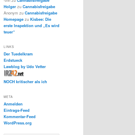
-thh
zu
Cannabisfreigabe
Holger
zu
Cannabisfreigabe
Anonym
zu
Cannabisfreigabe
Homepage
zu
Kisbee: Die
erste Inspektion und „Es wird
teuer“
LINKS
Der Tuedelkram
Erdstueck
Lawblog by Udo Vetter
NOCH kritischer als ich
META
Anmelden
Eintrags-Feed
Kommentar-Feed
WordPress.org