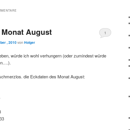
MMENTARE
es Monat August
1
ber , 2010
von
Holger
eben, würde ich wohl verhungern (oder zumindest würde
en….).
schmerzlos. die Eckdaten des Monat August:
4
8
433