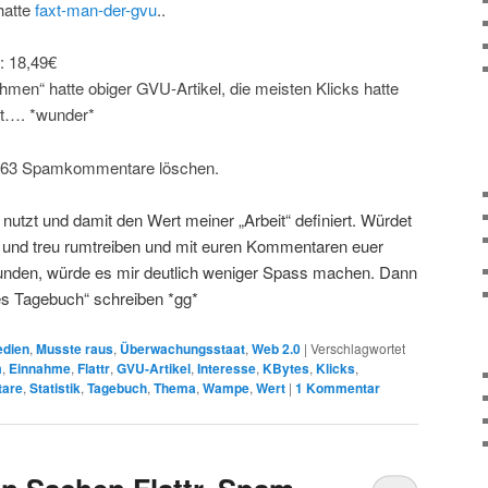
hatte
faxt-man-der-gvu
..
: 18,49€
ahmen“ hatte obiger GVU-Artikel, die meisten Klicks hatte
st…. *wunder*
4863 Spamkommentare löschen.
 nutzt und damit den Wert meiner „Arbeit“ definiert. Würdet
ch und treu rumtreiben und mit euren Kommentaren euer
nden, würde es mir deutlich weniger Spass machen. Dann
mes Tagebuch“ schreiben *gg*
dien
,
Musste raus
,
Überwachungsstaat
,
Web 2.0
|
Verschlagwortet
m
,
Einnahme
,
Flattr
,
GVU-Artikel
,
Interesse
,
KBytes
,
Klicks
,
are
,
Statistik
,
Tagebuch
,
Thema
,
Wampe
,
Wert
|
1
Kommentar