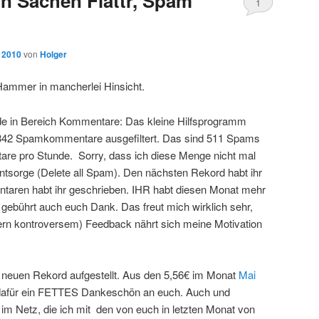
in Sachen Flattr, Spam
1
, 2010
von
Holger
Hammer in mancherlei Hinsicht.
de in Bereich Kommentare: Das kleine Hilfsprogramm
,342 Spamkommentare ausgefiltert. Das sind 511 Spams
e pro Stunde. Sorry, dass ich diese Menge nicht mal
ntsorge (Delete all Spam). Den nächsten Rekord habt ihr
ntaren habt ihr geschrieben. IHR habt diesen Monat mehr
 gebührt auch euch Dank. Das freut mich wirklich sehr,
rn kontroversem) Feedback nährt sich meine Motivation
 neuen Rekord aufgestellt. Aus den 5,56€ im Monat
Mai
 dafür ein FETTES Dankeschön an euch. Auch und
im Netz, die ich mit den von euch in letzten Monat von