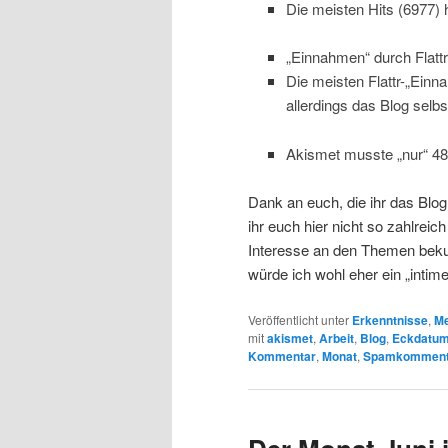
Die meisten Hits (6977) 
„Einnahmen“ durch Flattr
Die meisten Flattr-„Einn
allerdings das Blog selb
Akismet musste „nur“ 
Dank an euch, die ihr das Blog
ihr euch hier nicht so zahlrei
Interesse an den Themen beku
würde ich wohl eher ein „inti
Veröffentlicht unter
Erkenntnisse
,
Me
mit
akismet
,
Arbeit
,
Blog
,
Eckdatu
Kommentar
,
Monat
,
Spamkomment