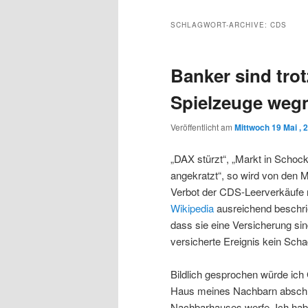
Inhalt
sekundären
SCHLAGWORT-ARCHIVE:
CDS
wechseln
Inhalt
Banker sind tro
wechseln
Spielzeuge weg
Veröffentlicht am
Mittwoch 19 Mai , 
„DAX stürzt“, „Markt in Schock
angekratzt“, so wird von den 
Verbot der CDS-Leerverkäufe r
Wikipedia
ausreichend beschri
dass sie eine Versicherung sin
versicherte Ereignis kein Scha
Bildlich gesprochen würde ich
Haus meines Nachbarn abschl
Nachbarhauses werfe. Ich habe