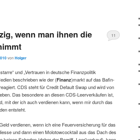
tzig, wenn man ihnen die
11
nimmt
2010
von
Holger
starre“ und „Vertrauen in deutsche Finanzpolitik
Medien beschrieben wie der (
Finanz
)markt auf das Bafin-
eagiert. CDS steht für Credit Default Swap und wird von
eben. Das besondere an diesen CDS-Leerverkäufen ist,
d, mit der ich auch verdienen kann, wenn mir durch das
den entsteht.
 Geld verdienen, wenn ich eine Feuerversicherung für das
iesse und dann einen Molotowcocktail aus das Dach des
 keinen Schaden (daher der Begriff „Leer“verkauf), kann