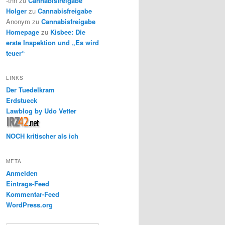
-thh
zu
Cannabisfreigabe
Holger
zu
Cannabisfreigabe
Anonym
zu
Cannabisfreigabe
Homepage
zu
Kisbee: Die
erste Inspektion und „Es wird
teuer“
LINKS
Der Tuedelkram
Erdstueck
Lawblog by Udo Vetter
NOCH kritischer als ich
META
Anmelden
Eintrags-Feed
Kommentar-Feed
WordPress.org