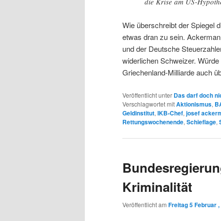
die Krise am US-Hypoth
Wie überschreibt der Spiegel d
etwas dran zu sein. Ackerman
und der Deutsche Steuerzahle
widerlichen Schweizer. Würde 
Griechenland-Milliarde auch 
Veröffentlicht unter
Das darf doch ni
Verschlagwortet mit
Aktionismus
,
B
Geldinstitut
,
IKB-Chef
,
josef acker
Rettungswochenende
,
Schieflage
,
Bundesregierung
Kriminalität
Veröffentlicht am
Freitag 5 Februar ,