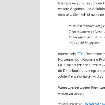
Ich habe es schon in vorigen P
weitere Angebote und Ankäufe 
dem aktuellen Fall ist nun ein
In Baden-Württemberg is
Steuersündern aufgetauch
Landesfinanzministerium
Anfang 2009 gegeben
schreibt die
FTD
. Datendiebsta
Konzerne noch Regierung Prof
GEZ-Nichtzahler denunziert we
für Datenkopierer vorlegt und 
„Guten“ erwirtschaftet wird sche
Wann werden wieder Blockwarte 
wieder zu geben.
Veröffentlicht unter
Das darf doch ni