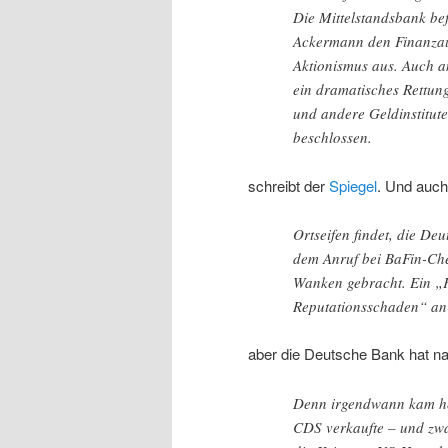
Die Mittelstandsbank befi
Ackermann den Finanzauf
Aktionismus aus. Auch an
ein dramatisches Rettu
und andere Geldinstitute
beschlossen.
schreibt der
Spiegel
. Und auch
Ortseifen findet, die D
dem Anruf bei BaFin-Che
Wanken gebracht. Ein „F
Reputationsschaden“ an 
aber die Deutsche Bank hat nat
Denn irgendwann kam her
CDS verkaufte – und zwar