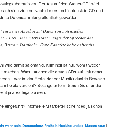
ostings thematisiert: Der Ankauf der „Steuer-CD“ wird
nach sich ziehen. Nach der ersten Lichtenstein-CD und
e dritte Datensammlung öffentlich geworden:
t ein neues Angebot mit Daten von potenziellen
t. Es sei „sehr interessant“, sagte der Sprecher des
s, Bertram Dornheim. Erste Kontakte habe es bereits
hl wird damit salonfähig. Kriminell ist nur, womit weder
it machen. Wann tauchen die ersten CDs auf, mit denen
rden – wer ist der Erste, der der Musikindustrie Beweise
damit Geld verdient? Solange unterm Strich Geld für die
int ja alles legal zu sein.
eingeführt? Informelle Mitarbeiter scheint es ja schon
cht wahr sein
,
Datenschutz
,
Freiheit
,
Hacking und so
,
Musste raus
|