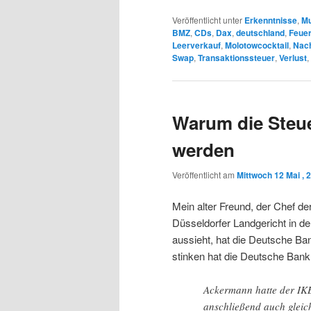
Veröffentlicht unter
Erkenntnisse
,
Mu
BMZ
,
CDs
,
Dax
,
deutschland
,
Feue
Leerverkauf
,
Molotowcocktail
,
Nac
Swap
,
Transaktionssteuer
,
Verlust
,
Warum die Steu
werden
Veröffentlicht am
Mittwoch 12 Mai , 
Mein alter Freund, der Chef 
Düsseldorfer Landgericht in d
aussieht, hat die Deutsche Ba
stinken hat die Deutsche Bank
Ackermann hatte der IKB
anschließend auch gleich