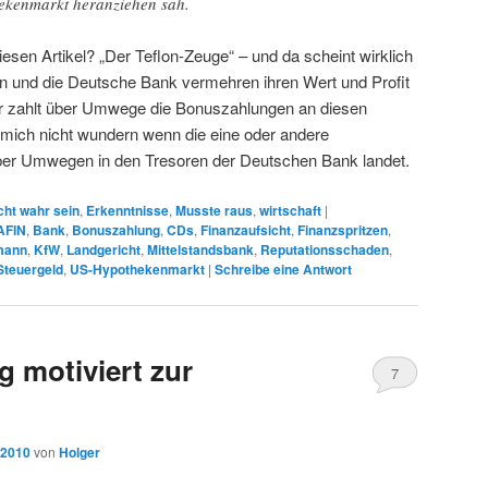
ekenmarkt heranziehen sah.
iesen Artikel? „Der Teflon-Zeuge“ – und da scheint wirklich
n und die Deutsche Bank vermehren ihren Wert und Profit
r zahlt über Umwege die Bonuszahlungen an diesen
mich nicht wundern wenn die eine oder andere
über Umwegen in den Tresoren der Deutschen Bank landet.
cht wahr sein
,
Erkenntnisse
,
Musste raus
,
wirtschaft
|
AFIN
,
Bank
,
Bonuszahlung
,
CDs
,
Finanzaufsicht
,
Finanzspritzen
,
mann
,
KfW
,
Landgericht
,
Mittelstandsbank
,
Reputationsschaden
,
Steuergeld
,
US-Hypothekenmarkt
|
Schreibe eine Antwort
 motiviert zur
7
 2010
von
Holger