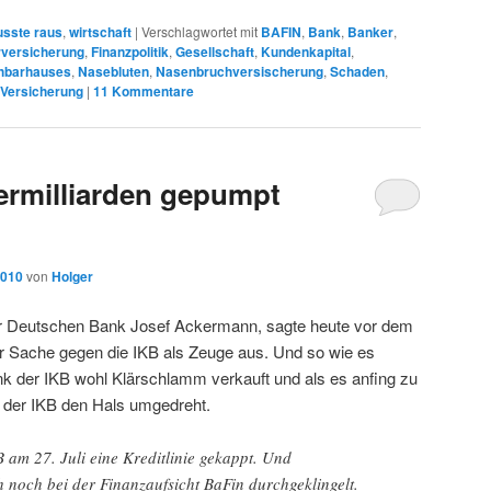
sste raus
,
wirtschaft
|
Verschlagwortet mit
BAFIN
,
Bank
,
Banker
,
rversicherung
,
Finanzpolitik
,
Gesellschaft
,
Kundenkapital
,
hbarhauses
,
Nasebluten
,
Nasenbruchversischerung
,
Schaden
,
Versicherung
|
11
Kommentare
ermilliarden gepumpt
2010
von
Holger
der Deutschen Bank Josef Ackermann, sagte heute vor dem
er Sache gegen die IKB als Zeuge aus. Und so wie es
nk der IKB wohl Klärschlamm verkauft und als es anfing zu
 der IKB den Hals umgedreht.
 am 27. Juli eine Kreditlinie gekappt. Und
 noch bei der Finanzaufsicht BaFin durchgeklingelt.