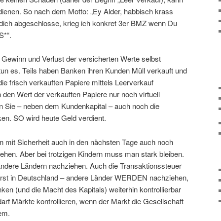
ienen. So nach dem Motto: „Ey Alder, habbisch krass
dich abgeschlosse, krieg ich konkret 3er BMZ wenn Du
S*“.
Gewinn und Verlust der versicherten Werte selbst
tun es. Teils haben Banken ihren Kunden Müll verkauft und
die frisch verkauften Papiere mittels Leerverkauf
den Wert der verkauften Papiere nur noch virtuell
n Sie – neben dem Kundenkapital – auch noch die
en. SO wird heute Geld verdient.
n mit Sicherheit auch in den nächsten Tage auch noch
hen. Aber bei trotzigen Kindern muss man stark bleiben.
s andere Ländern nachziehen. Auch die Transaktionssteuer
rst in Deutschland – andere Länder WERDEN nachziehen,
en (und die Macht des Kapitals) weiterhin kontrollierbar
darf Märkte kontrollieren, wenn der Markt die Gesellschaft
lem.