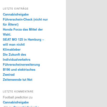
LETZTE EINTRÄGE
Cannabisfreigabe
Führerschein-Check (nicht nur
für Ältere!)
Honda Forza das Mittel der
Wahl.
SEAT MO 125 in Hamburg –
will man nicht!
Klimakleber
Die Zukunft des
Individualverkehrs
Führerscheinerweiterung
B196 und elektrisches
Zweirad
Zeitenwende tut Not
LETZTE KOMMENTARE
Football prediction
zu
Cannabisfreigabe