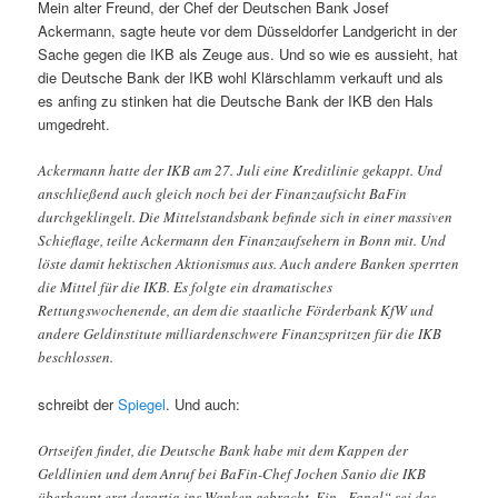
Mein alter Freund, der Chef der Deutschen Bank Josef
Ackermann, sagte heute vor dem Düsseldorfer Landgericht in der
Sache gegen die IKB als Zeuge aus. Und so wie es aussieht, hat
die Deutsche Bank der IKB wohl Klärschlamm verkauft und als
es anfing zu stinken hat die Deutsche Bank der IKB den Hals
umgedreht.
Ackermann hatte der IKB am 27. Juli eine Kreditlinie gekappt. Und
anschließend auch gleich noch bei der Finanzaufsicht BaFin
durchgeklingelt. Die Mittelstandsbank befinde sich in einer massiven
Schieflage, teilte Ackermann den Finanzaufsehern in Bonn mit. Und
löste damit hektischen Aktionismus aus. Auch andere Banken sperrten
die Mittel für die IKB. Es folgte ein dramatisches
Rettungswochenende, an dem die staatliche Förderbank KfW und
andere Geldinstitute milliardenschwere Finanzspritzen für die IKB
beschlossen.
schreibt der
Spiegel
. Und auch:
Ortseifen findet, die Deutsche Bank habe mit dem Kappen der
Geldlinien und dem Anruf bei BaFin-Chef Jochen Sanio die IKB
überhaupt erst derartig ins Wanken gebracht. Ein „Fanal“ sei das