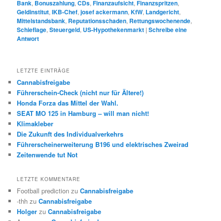
Bank
,
Bonuszahlung
,
CDs
,
Finanzaufsicht
,
Finanzspritzen
,
Geldinstitut
,
IKB-Chef
,
josef ackermann
,
KfW
,
Landgericht
,
Mittelstandsbank
,
Reputationsschaden
,
Rettungswochenende
,
Schieflage
,
Steuergeld
,
US-Hypothekenmarkt
|
Schreibe eine
Antwort
LETZTE EINTRÄGE
Cannabisfreigabe
Führerschein-Check (nicht nur für Ältere!)
Honda Forza das Mittel der Wahl.
SEAT MO 125 in Hamburg – will man nicht!
Klimakleber
Die Zukunft des Individualverkehrs
Führerscheinerweiterung B196 und elektrisches Zweirad
Zeitenwende tut Not
LETZTE KOMMENTARE
Football prediction
zu
Cannabisfreigabe
-thh
zu
Cannabisfreigabe
Holger
zu
Cannabisfreigabe