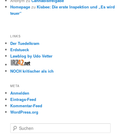
Anonym
zu
Cannabisfreigabe
Homepage
zu
Kisbee: Die erste Inspektion und „Es wird
teuer“
LINKS
Der Tuedelkram
Erdstueck
Lawblog by Udo Vetter
NOCH kritischer als ich
META
Anmelden
Eintrags-Feed
Kommentar-Feed
WordPress.org
S
u