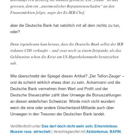
gewesen, dem ein „unermesslicher Reputationsschaden“ an den
Finanzmärkten folgte, sagte der Ex-IKB-Chef.
aber die Deutsche Bank hat natürlich mit all dem nichts zu tun,
oder?
Denn irgendwann kam heraus, dass die Deutsche Bank selbst der IKB
riskante CDS verkaufte – und zwar noch zu einem Zeitpunkt, als das
Geldinstitut schon die Krise am US-Hypothekenmarkt heranziehen
sah.
Wie überschreibt der Spiegel diesen Artikel? „Der Teflon-Zeuge“ –
und da scheint wirklich etwas dran zu sein. Ackermann und die
Deutsche Bank vermehren ihren Wert und Profit und der
Deutsche Steuerzahler zahlt über Umwege die Bonuszahlungen
an diesen widerlichen Schweizer. Würde mich nicht wundern
wenn die eine oder andere Griechenland-Milliarde auch über
Umwegen in den Tresoren der Deutschen Bank landet.
Veröffentlicht unter
Das darf doch nicht wahr sein
,
Erkenntnisse
,
Musste raus
,
wirtschaft
|
Verschlagwortet mit
Aktionismus
,
BAFIN
,