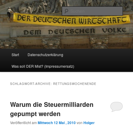
Politik, Wirtschaft, Soziales und Gesellschaft
Such
Reizzentrum
Hauptmenü
Start
Datenschutzerklärung
Zum
Zum
Was soll DER Mist? (Impressumersatz)
Inhalt
sekundären
wechseln
Inhalt
SCHLAGWORT-ARCHIVE:
RETTUNGSWOCHENENDE
wechseln
Warum die Steuermilliarden
gepumpt werden
Veröffentlicht am
Mittwoch 12 Mai , 2010
von
Holger