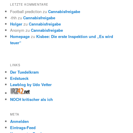
LETZTE KOMMENTARE
Football prediction
zu
Cannabisfreigabe
-thh
zu
Cannabisfreigabe
Holger
zu
Cannabisfreigabe
Anonym
zu
Cannabisfreigabe
Homepage
zu
Kisbee: Die erste Inspektion und „Es wird
teuer“
LINKS
Der Tuedelkram
Erdstueck
Lawblog by Udo Vetter
NOCH kritischer als ich
META
Anmelden
Eintrags-Feed