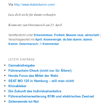
Via
http://www.dubistdumm.com/
Lass dich nicht für dumm verkaufen
Komm mit zum Ostermarsch am 23. April
Veröffentlicht unter
Erkenntnisse
,
Freiheit
,
Musste raus
,
wirtschaft
|
Verschlagwortet mit
April
,
Atomenergie
,
du bist dumm
,
dumm
,
Komm
,
Ostermarsch
|
1
Kommentar
LETZTE EINTRÄGE
Cannabisfreigabe
Führerschein-Check (nicht nur für Ältere!)
Honda Forza das Mittel der Wahl.
SEAT MO 125 in Hamburg – will man nicht!
Klimakleber
Die Zukunft des Individualverkehrs
Führerscheinerweiterung B196 und elektrisches Zweirad
Zeitenwende tut Not