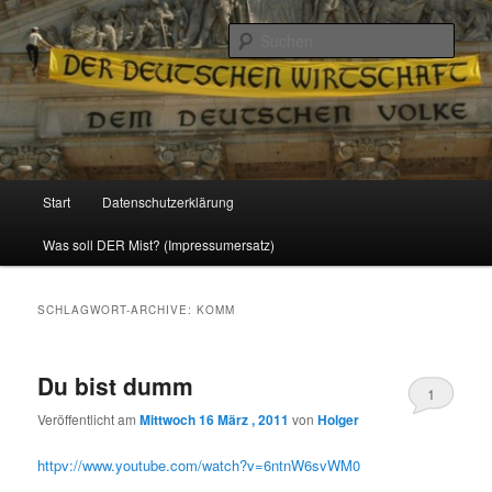
Politik, Wirtschaft, Soziales und Gesellschaft
Such
Reizzentrum
Hauptmenü
Start
Datenschutzerklärung
Zum
Zum
Was soll DER Mist? (Impressumersatz)
Inhalt
sekundären
wechseln
Inhalt
SCHLAGWORT-ARCHIVE:
KOMM
wechseln
Du bist dumm
1
Veröffentlicht am
Mittwoch 16 März , 2011
von
Holger
httpv://www.youtube.com/watch?v=6ntnW6svWM0