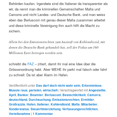
Behörden kaufen. Irgendwie sind die Italiener da transparenter als
wir, da nennt man die kriminellen Gemeinschaften Mafia und
Camorra und nicht Landes- und Deutsche Bank. und man weiss
eben das Berlusconi mit genau dieser Mafia zusammen arbeitet
und diese kriminelle Vereinigung ihm auch hilft die Macht zu
sichern.
Allein bei den Emissionsrechten zum Ausstoß von Kohlendioxid, mit
denen die Deutsche Bank gehandelt hat, soll der Fiskus um 160
Millionen Euro betrogen worden sein.
schreibt die
FAZ
– zitiert, damit ihr mal eine Idee über die
Grössenordnung habt. Aber WEHE ihr parkt mal falsch oder fahrt
zu schnell: Da ist aber Alarm im Hafen.
Veröffentlicht unter
Das darf doch nicht wahr sein
,
Erkenntnisse
,
Musste raus
,
parteien
,
wirtschaft
|
Verschlagwortet mit
Angestellte
,
April
,
Banker
,
Beamter
,
Berlusconi
,
Bestechlichkeit
,
Camorra
,
deutschland
,
Durchsuchung
,
Emissionsrechten
,
Ermittler
,
Großrazzia
,
Hafen
,
Italiener
,
Kohlendioxid
,
Mafia
,
Mitarbeiter
,
Sonderstatus
,
Steuerhinterziehung
,
Verfassungsrechtlichen
,
Vorteilsnahme
|
1
Kommentar