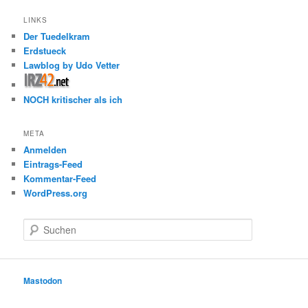
LINKS
Der Tuedelkram
Erdstueck
Lawblog by Udo Vetter
NOCH kritischer als ich
META
Anmelden
Eintrags-Feed
Kommentar-Feed
WordPress.org
S
u
c
h
e
Mastodon
n