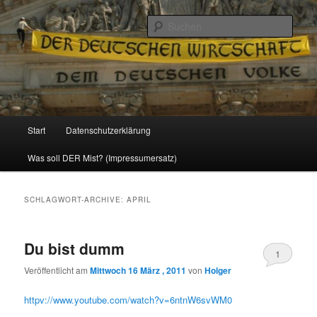
Politik, Wirtschaft, Soziales und Gesellschaft
Such
Reizzentrum
Hauptmenü
Start
Datenschutzerklärung
Zum
Zum
Was soll DER Mist? (Impressumersatz)
Inhalt
sekundären
wechseln
Inhalt
SCHLAGWORT-ARCHIVE:
APRIL
wechseln
Du bist dumm
1
Veröffentlicht am
Mittwoch 16 März , 2011
von
Holger
httpv://www.youtube.com/watch?v=6ntnW6svWM0