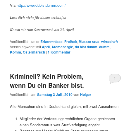
Via
http://www.dubistdumm.com/
Lass dich nicht für dumm verkaufen
Komm mit zum Ostermarsch am 23. April
Veröffentlicht unter
Erkenntnisse
,
Freiheit
,
Musste raus
,
wirtschaft
|
Verschlagwortet mit
April
,
Atomenergie
,
du bist dumm
,
dumm
,
Komm
,
Ostermarsch
|
1
Kommentar
Kriminell? Kein Problem,
1
wenn Du ein Banker bist.
Veröffentlicht am
Samstag 3 Juli , 2010
von
Holger
Alle Menschen sind in Deutschland gleich, mit zwei Ausnahmen
Mitglieder der Verfassungsrechtlichen Organe geniessen
einen Sonderstatus was Strafverfolgung angeht
Besitzer von Macht (Geld) im Staat geniessen einen