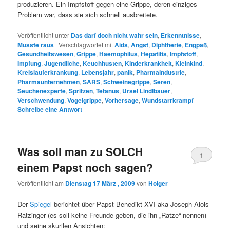
produzieren. Ein Impfstoff gegen eine Grippe, deren einziges
Problem war, dass sie sich schnell ausbreitete.
Veröffentlicht unter
Das darf doch nicht wahr sein
,
Erkenntnisse
,
Musste raus
|
Verschlagwortet mit
Aids
,
Angst
,
Diphtherie
,
Engpaß
,
Gesundheitswesen
,
Grippe
,
Haemophilus
,
Hepatitis
,
Impfstoff
,
Impfung
,
Jugendliche
,
Keuchhusten
,
Kinderkrankheit
,
Kleinkind
,
Kreislauferkrankung
,
Lebensjahr
,
panik
,
Pharmaindustrie
,
Pharmaunternehmen
,
SARS
,
Schweinegrippe
,
Seren
,
Seuchenexperte
,
Spritzen
,
Tetanus
,
Ursel Lindlbauer
,
Verschwendung
,
Vogelgrippe
,
Vorhersage
,
Wundstarrkrampf
|
Schreibe eine Antwort
Was soll man zu SOLCH
1
einem Papst noch sagen?
Veröffentlicht am
Dienstag 17 März , 2009
von
Holger
Der
Spiegel
berichtet über Papst Benedikt XVI aka Joseph Alois
Ratzinger (es soll keine Freunde geben, die ihn „Ratze“ nennen)
und seine skurilen Ansichten: