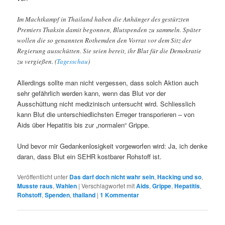
Im Machtkampf in Thailand haben die Anhänger des gestürzten
Premiers Thaksin damit begonnen, Blutspenden zu sammeln. Später
wollen die so genannten Rothemden den Vorrat vor dem Sitz der
Regierung ausschütten. Sie seien bereit, ihr Blut für die Demokratie
zu vergießen. (
Tagesschau
)
Allerdings sollte man nicht vergessen, dass solch Aktion auch
sehr gefährlich werden kann, wenn das Blut vor der
Ausschüttung nicht medizinisch untersucht wird. Schliesslich
kann Blut die unterschiedlichsten Erreger transporieren – von
Aids über Hepatitis bis zur „normalen“ Grippe.
Und bevor mir Gedankenlosigkeit vorgeworfen wird: Ja, ich denke
daran, dass Blut ein SEHR kostbarer Rohstoff ist.
Veröffentlicht unter
Das darf doch nicht wahr sein
,
Hacking und so
,
Musste raus
,
Wahlen
|
Verschlagwortet mit
Aids
,
Grippe
,
Hepatitis
,
Rohstoff
,
Spenden
,
thailand
|
1
Kommentar