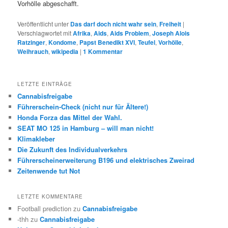
Vorhölle abgeschafft.
Veröffentlicht unter
Das darf doch nicht wahr sein
,
Freiheit
|
Verschlagwortet mit
Afrika
,
Aids
,
Aids Problem
,
Joseph Alois
Ratzinger
,
Kondome
,
Papst Benedikt XVI
,
Teufel
,
Vorhölle
,
Weihrauch
,
wikipedia
|
1
Kommentar
LETZTE EINTRÄGE
Cannabisfreigabe
Führerschein-Check (nicht nur für Ältere!)
Honda Forza das Mittel der Wahl.
SEAT MO 125 in Hamburg – will man nicht!
Klimakleber
Die Zukunft des Individualverkehrs
Führerscheinerweiterung B196 und elektrisches Zweirad
Zeitenwende tut Not
LETZTE KOMMENTARE
Football prediction
zu
Cannabisfreigabe
-thh
zu
Cannabisfreigabe