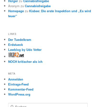
Holger
zu
Cannabisfreigabe
Anonym
zu
Cannabisfreigabe
Homepage
zu
Kisbee: Die erste Inspektion und „Es wird
teuer“
LINKS
Der Tuedelkram
Erdstueck
Lawblog by Udo Vetter
NOCH kritischer als ich
META
Anmelden
Eintrags-Feed
Kommentar-Feed
WordPress.org
S