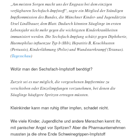
„Am meisten Sorgen macht uns der Engpass bei dem einzigen
verfügbaren Sechsfach-Impfstoff“, sagte ein Mitglied der Ständigen
Impfkommission des Bundes, die Münchner Kinder- und Jugendärztin
Ursel Lindlbauer, dem Blatt. Dadurch könnten Säuglinge im ersten
Lebensjahr nicht mehr gegen die wichtigsten Kinderkrankheiten
immunisiert werden. Die Sechsfach-Impfung schützt gegen Diphtherie,
Haemophilus influenzae Typ b (Hib), Hepatitis B, Keuchhusten
(Pertussis), Kinderlähmung (Polio) und Wundstarrkrampf (Tetanus).
(
Tagesschau
)
Wofür man den Sechsfach-Impfstoff benötigt?
Zurzeit sei es nur möglich, die vorgesehenen Impftermine zu
verschieben oder Einzelimpfungen vorzunehmen, bei denen die
Säuglinge häufigere Spritzen ertragen müssten.
Kleinkinder kann man ruhig öfter impfen, schadet nicht.
Wie viele Kinder, Jugendliche und andere Menschen kennt ihr,
mit panischer Angst vor Spritzen? Aber die Pharmaunternehmen
mussten ja die ohne Ende Schweinegrippen-Impfstoff