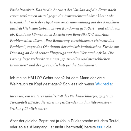
Enthaltsamkeit. Das ist die Antwort des Vatikan auf die Frage nach
einem wirksamen Mittel gegen die Immunschwächekrankheit Aids.
Erstmals hat sich der Papst nun im Zusammenhang mit der Krankheit
ausdrücklich zum Gebrauch von Kondomen geäußert – und rät davon
ab. Kondome können nach Ansicht von Benedikt XVI. das Aids-
Problem nicht lösen. „Ihre Benutzung verschlimmert vielmehr das
Problem“, sagte das Oberhaupt der römisch-katholischen Kirche am
Dienstag an Bord seines Flugzeugs auf dem Weg nach Afrika. Die
Lösung liege vielmehr in einem „spirituellen und menschlichen
Erwachen“ und der „Freundschaft für die Leidenden“.
Ich meine HALLO? Gehts noch? Ist dem Mann der viele
Weihrauch zu Kopf gestiegen? Schliesslich weiss
Wikipedia
:
Incensol, ein weiterer Inhaltsstoff des Weihrauchharzes, zeigte im
Tiermodell Effekte, die einer angstlösenden und antidepressiven
Wirkung ähnlich waren
Aber der gleiche Papst hat ja (ob in Rücksprache mit dem Teufel,
oder so als Alleingang, ist nicht übermittelt) bereits
2007
die