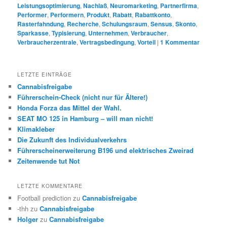
Leistungsoptimierung
,
Nachlaß
,
Neuromarketing
,
Partnerfirma
,
Performer
,
Performern
,
Produkt
,
Rabatt
,
Rabattkonto
,
Rasterfahndung
,
Recherche
,
Schulungsraum
,
Sensus
,
Skonto
,
Sparkasse
,
Typisierung
,
Unternehmen
,
Verbraucher
,
Verbraucherzentrale
,
Vertragsbedingung
,
Vorteil
|
1
Kommentar
LETZTE EINTRÄGE
Cannabisfreigabe
Führerschein-Check (nicht nur für Ältere!)
Honda Forza das Mittel der Wahl.
SEAT MO 125 in Hamburg – will man nicht!
Klimakleber
Die Zukunft des Individualverkehrs
Führerscheinerweiterung B196 und elektrisches Zweirad
Zeitenwende tut Not
LETZTE KOMMENTARE
Football prediction
zu
Cannabisfreigabe
-thh
zu
Cannabisfreigabe
Holger
zu
Cannabisfreigabe