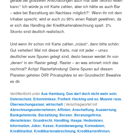
gerade bei grösseren Anschaffungen auch mal über Skonto reden
kann:“ Ich würde ja mit Karte zahlen, aber ich hätte es auch Bar
– wäre bei Barzahlung ein Nachlass möglich?“. Wenn ihr mit dem
Inhaber sprecht, wird er euch zu 95% einen Rabatt gewähren, da
er sich das Handling der Kreditkartenabrechnung spart. 2%
Skonto sind deutlich realistisch.
Und wenn ihr schon mit Karte zahlen „müsst“, dann bitte schön:
Gut verteilen! Mal mit dieser Karte, mal mit jeder – umso
deutlicher eure Spuren gelegt sind, desto besser werdet ihr von
„denen“ in ein Raster gelegt. Raster – an was erinnert mich das
nochmal? Achja! Rasterfahndung! Deine Spuren auf diesem
Planeten gehören DIR! Privatsphäre ist ein Grundrecht! Bewahre
es dir.
Veröffentlicht unter
Aus Hamburg
,
Das darf doch nicht wahr sein
,
Datenschutz
,
Erkenntnisse
,
Freiheit
,
Hacking und so
,
Musste raus
,
Überwachungsstaat
,
wirtschaft
|
Verschlagwortet mit
Abrechnungsunternehmen
,
Affinion
,
Anschaffung
,
Auswertung
,
Bankgeheimnis
,
Barzahlung
,
Berater
,
Beratungsfirma
,
dienstleister
,
Grundrecht
,
Handling
,
Haspa
,
Hedonisten
,
Information
,
Joker
,
Kasse
,
Kontobewegung
,
Kontodaten
,
Kreditinstitut
,
Kreditkartenabrechnung
,
Kreditkartenfirmen
,