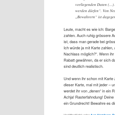
vorliegenden Daten (…) 
werden dürfen“. Von Ne
„Bewahrern“ ist dagegen
Leute, macht es wie ich: Barge
zahlen. Auch ruhig grössere A
ist, dass man gerade bei grös
Ich würde ja mit Karte zahlen,
Nachlass möglich?“. Wenn ihr 
Rabatt gewähren, da er sich d
sind deutlich realistisch.
Und wenn ihr schon mit Karte z
dieser Karte, mal mit jeder – 
werdet ihr von „denen“ in ein 
Achja! Rasterfahndung! Deine 
ein Grundrecht! Bewahre es dir
Veröffentlicht unter
Aus Hamburg
,
D