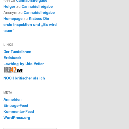
-thh
zu
Cannabisfreigabe
Holger
zu
Cannabisfreigabe
Anonym
zu
Cannabisfreigabe
Homepage
zu
Kisbee: Die
erste Inspektion und „Es wird
teuer“
LINKS
Der Tuedelkram
Erdstueck
Lawblog by Udo Vetter
NOCH kritischer als ich
META
Anmelden
Eintrags-Feed
Kommentar-Feed
WordPress.org