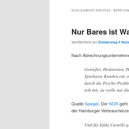
Inhalt
sekundären
SCHLAGWORT-ARCHIVE:
ABRECH
wechseln
Inhalt
Nur Bares ist W
wechseln
Veröffentlicht am
Donnerstag 4 Nov
Nach Abrechnungsunternehmen
Genießer, Hedonisten, P
Sparkasse Kunden ein, o
durch die Psycho-Profile
teilt mit, sie wolle nur
Quelle
Spiegel
. Der
NDR
geht 
der Hamburger Verbraucherze
Und für Edda Castelló g