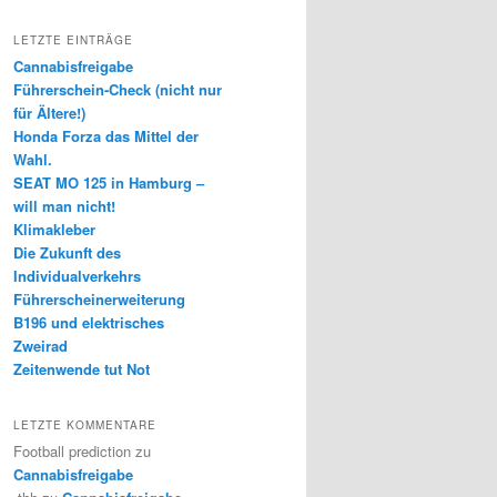
LETZTE EINTRÄGE
Cannabisfreigabe
Führerschein-Check (nicht nur
für Ältere!)
Honda Forza das Mittel der
Wahl.
SEAT MO 125 in Hamburg –
will man nicht!
Klimakleber
Die Zukunft des
Individualverkehrs
Führerscheinerweiterung
B196 und elektrisches
Zweirad
Zeitenwende tut Not
LETZTE KOMMENTARE
Football prediction
zu
Cannabisfreigabe