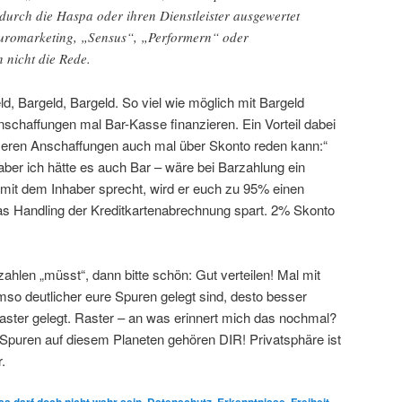
durch die Haspa oder ihren Dienstleister ausgewertet
uromarketing, „Sensus“, „Performern“ oder
 nicht die Rede.
ld, Bargeld, Bargeld. So viel wie möglich mit Bargeld
nschaffungen mal Bar-Kasse finanzieren. Ein Vorteil dabei
seren Anschaffungen auch mal über Skonto reden kann:“
 aber ich hätte es auch Bar – wäre bei Barzahlung ein
mit dem Inhaber sprecht, wird er euch zu 95% einen
as Handling der Kreditkartenabrechnung spart. 2% Skonto
ahlen „müsst“, dann bitte schön: Gut verteilen! Mal mit
umso deutlicher eure Spuren gelegt sind, desto besser
Raster gelegt. Raster – an was erinnert mich das nochmal?
Spuren auf diesem Planeten gehören DIR! Privatsphäre ist
.
as darf doch nicht wahr sein
,
Datenschutz
,
Erkenntnisse
,
Freiheit
,