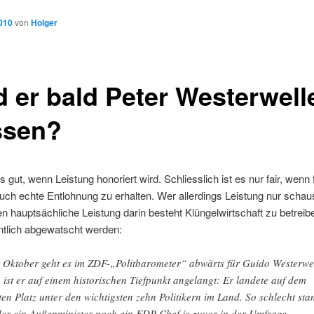
2010
von
Holger
d er bald Peter Westerwell
ssen?
es gut, wenn Leistung honoriert wird. Schliesslich ist es nur fair, wenn 
uch echte Entlohnung zu erhalten. Wer allerdings Leistung nur schaus
 hauptsächliche Leistung darin besteht Klüngelwirtschaft zu betreibe
ntlich abgewatscht werden:
t Oktober geht es im ZDF-„Politbarometer“ abwärts für Guido Westerwel
 ist er auf einem historischen Tiefpunkt angelangt: Er landete auf dem
zten Platz unter den wichtigsten zehn Politikern im Land. So schlecht sta
er ein Außenminister noch ein FDP-Chef je zuvor in der Umfrage.