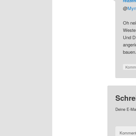
reizze
@
Myn
Oh nei
Wester
Und Di
angeri
bauen.
Komme
Schre
Deine E-Mai
Kommen