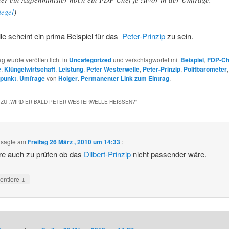
iegel
)
e scheint ein prima Beispiel für das
Peter-Prinzip
zu sein.
ag wurde veröffentlicht in
Uncategorized
und verschlagwortet mit
Beispiel
,
FDP-Ch
e
,
Klüngelwirtschaft
,
Leistung
,
Peter Westerwelle
,
Peter-Prinzip
,
Politbarometer
fpunkt
,
Umfrage
von
Holger
.
Permanenter Link zum Eintrag
.
ZU „
WIRD ER BALD PETER WESTERWELLE HEISSEN?
“
sagte am
Freitag 26 März , 2010 um 14:33
:
re auch zu prüfen ob das
Dilbert-Prinzip
nicht passender wäre.
↓
ntiere