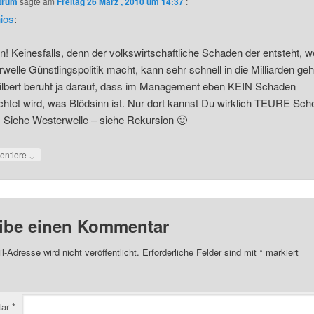
ntrum
sagte am
Freitag 26 März , 2010 um 14:37
:
ios
:
n! Keinesfalls, denn der volkswirtschaftliche Schaden der entsteht, we
welle Günstlingspolitik macht, kann sehr schnell in die Milliarden ge
lbert beruht ja darauf, dass im Management eben KEIN Schaden
chtet wird, was Blödsinn ist. Nur dort kannst Du wirklich TEURE Sch
 Siehe Westerwelle – siehe Rekursion 🙂
↓
ntiere
ibe einen Kommentar
l-Adresse wird nicht veröffentlicht.
Erforderliche Felder sind mit
*
markiert
tar
*