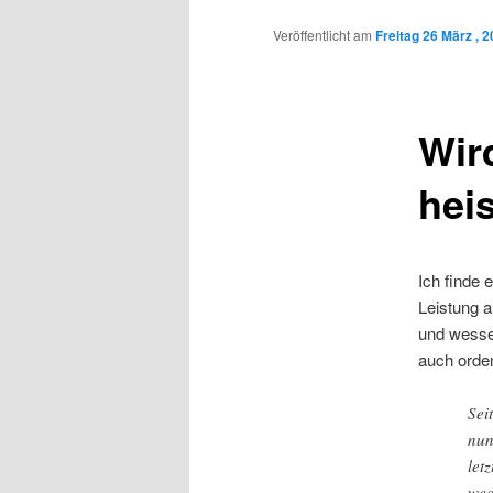
Inhalt
Veröffentlicht am
Freitag 26 März , 
wechseln
Wir
hei
Ich finde 
Leistung a
und wessen
auch orde
Sei
nun
let
wed