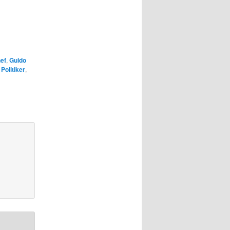
ef
,
Guido
,
Politiker
,