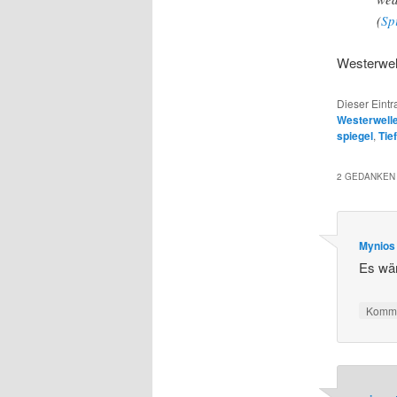
(
Sp
Westerwell
Dieser Eintr
Westerwell
spiegel
,
Tie
2 GEDANKEN 
Mynios
Es wä
Komme