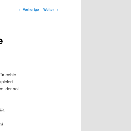
Beitrags-
←
Vorherige
Weiter
→
Navigation
e
für echte
pielert
n, der soll
le,
nd