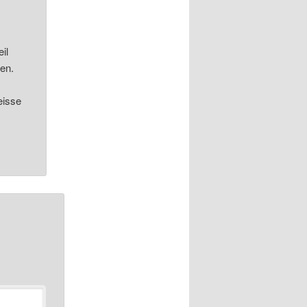
il
hen.
eisse