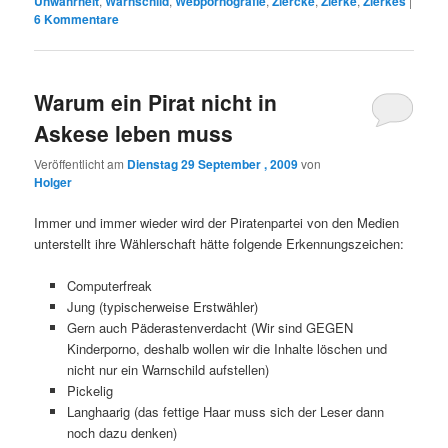
Unwahrheit
,
Warnschild
,
Webpornografie
,
Ziercke
,
Zierke
,
Zierkes
|
6
Kommentare
Warum ein Pirat nicht in
Askese leben muss
Veröffentlicht am
Dienstag 29 September , 2009
von
Holger
Immer und immer wieder wird der Piratenpartei von den Medien
unterstellt ihre Wählerschaft hätte folgende Erkennungszeichen:
Computerfreak
Jung (typischerweise Erstwähler)
Gern auch Päderastenverdacht (Wir sind GEGEN
Kinderporno, deshalb wollen wir die Inhalte löschen und
nicht nur ein Warnschild aufstellen)
Pickelig
Langhaarig (das fettige Haar muss sich der Leser dann
noch dazu denken)