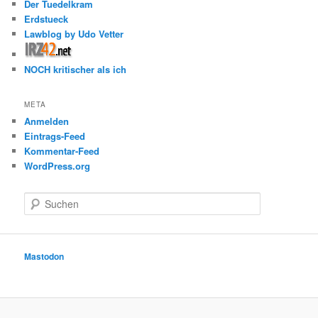
Der Tuedelkram
Erdstueck
Lawblog by Udo Vetter
NOCH kritischer als ich
META
Anmelden
Eintrags-Feed
Kommentar-Feed
WordPress.org
S
u
c
h
e
Mastodon
n