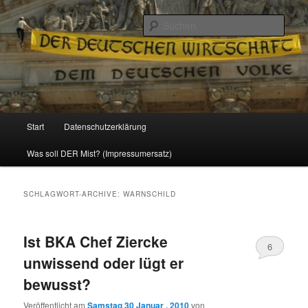
Politik, Wirtschaft, Soziales und Gesellschaft
Such
Reizzentrum
Hauptmenü
Start
Datenschutzerklärung
Zum
Zum
Was soll DER Mist? (Impressumersatz)
Inhalt
sekundären
wechseln
Inhalt
SCHLAGWORT-ARCHIVE:
WARNSCHILD
wechseln
Ist BKA Chef Ziercke
6
unwissend oder lügt er
bewusst?
Veröffentlicht am
Samstag 30 Januar , 2010
von