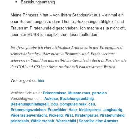
Beziehungsunfähig
Meine Prinzessin hat – von Ihrem Standpunkt aus – einmal ein
paar Betrachtungen zu dem Thema „Beziehungunfähigkeit“ und
Frauen im Piratenumfeld geschrieben. Ich mache es ja nicht oft,
aber hier MUSS ich explizit zum lesen auffordern:
Insofern glaube ich eher nicht, dass Frauen es in der Piratenpartei
schwer haben bzw. dort nicht willkommen sind. Einen weitaus
schwereren Stand hat das weibliche Geschlecht doch in Parteien wie
der CDU und CSU mit ihren traditionell konservativen Werten.
Weiter geht es
hier
Veröffentlicht unter
Erkenntnisse
,
Musste raus
,
parteien
|
Verschlagwortet mit
Askese
,
Beziehungsunfähig
,
Beziehungunfähigkeit
,
Cdu
,
Computerfreak
,
csu
,
Erkennungszeichen
,
Erstwähler
,
Haar
,
kinderporno
,
Langhaarig
,
Päderastenverdacht
,
Pickelig
,
Pirat
,
Piratenpartei
,
Piratenumfeld
,
prinzessin
,
Wählerschaft
,
Warnschild
|
Schreibe eine Antwort