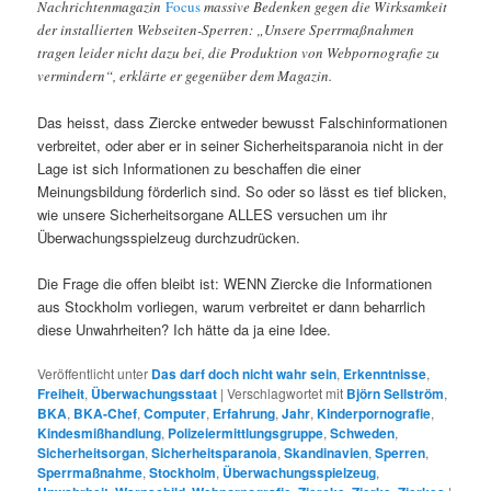
Nachrichtenmagazin
Focus
massive Bedenken gegen die Wirksamkeit
der installierten Webseiten-Sperren: „Unsere Sperrmaßnahmen
tragen leider nicht dazu bei, die Produktion von Webpornografie zu
vermindern“, erklärte er gegenüber dem Magazin.
Das heisst, dass Ziercke entweder bewusst Falschinformationen
verbreitet, oder aber er in seiner Sicherheitsparanoia nicht in der
Lage ist sich Informationen zu beschaffen die einer
Meinungsbildung förderlich sind. So oder so lässt es tief blicken,
wie unsere Sicherheitsorgane ALLES versuchen um ihr
Überwachungsspielzeug durchzudrücken.
Die Frage die offen bleibt ist: WENN Ziercke die Informationen
aus Stockholm vorliegen, warum verbreitet er dann beharrlich
diese Unwahrheiten? Ich hätte da ja eine Idee.
Veröffentlicht unter
Das darf doch nicht wahr sein
,
Erkenntnisse
,
Freiheit
,
Überwachungsstaat
|
Verschlagwortet mit
Björn Sellström
,
BKA
,
BKA-Chef
,
Computer
,
Erfahrung
,
Jahr
,
Kinderpornografie
,
Kindesmißhandlung
,
Polizeiermittlungsgruppe
,
Schweden
,
Sicherheitsorgan
,
Sicherheitsparanoia
,
Skandinavien
,
Sperren
,
Sperrmaßnahme
,
Stockholm
,
Überwachungsspielzeug
,