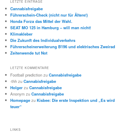
LETZTE EINTRÄGE
Cannabisfreigabe
Führerschein-Check (nicht nur für Ältere!)
Honda Forza das Mittel der Wahl.
SEAT MO 125 in Hamburg – will man nicht!
Klimakleber
Die Zukunft des Individualverkehrs
Führerscheinerweiterung B196 und elektrisches Zweirad
Zeitenwende tut Not
LETZTE KOMMENTARE
Football prediction
zu
Cannabisfreigabe
-thh
zu
Cannabisfreigabe
Holger
zu
Cannabisfreigabe
Anonym
zu
Cannabisfreigabe
Homepage
zu
Kisbee: Die erste Inspektion und „Es wird
teuer“
LINKS