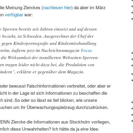
ie Meinung Zierckes (
nachlesen hier
) da aber im März
ion
verfügbar
war:
e Sperren bereits seit Jahren einsetzt und auf dessen
 bezieht, ist Schweden. Ausgerechnet der Chef der
pe gegen Kinderpornografie und Kindesmisshandlung
lström, äußerte jetzt im Nachrichtenmagazin
Focus
die Wirksamkeit der installierten Webseiten-Sperren:
tragen leider nicht dazu bei, die Produktion von
indern“, erklärte er gegenüber dem Magazin.
der bewusst Falschinformationen verbreitet, oder aber er
icht in der Lage ist sich Informationen zu beschaffen die
h sind. So oder so lässt es tief blicken, wie unsere
suchen um ihr Überwachungsspielzeug durchzudrücken.
: WENN Ziercke die Informationen aus Stockholm vorliegen,
rlich diese Unwahrheiten? Ich hätte da ja eine Idee.