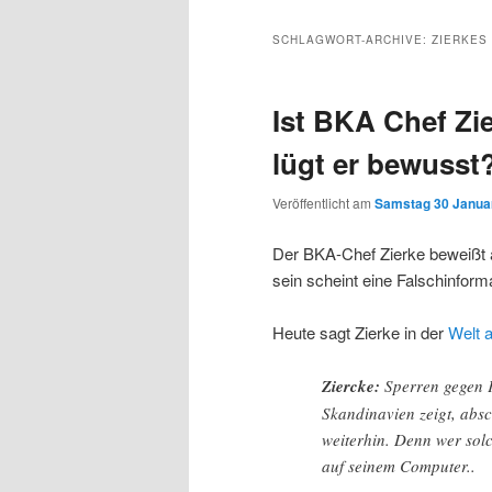
Inhalt
sekundären
SCHLAGWORT-ARCHIVE:
ZIERKES
wechseln
Inhalt
Ist BKA Chef Zi
wechseln
lügt er bewusst
Veröffentlicht am
Samstag 30 Januar
Der BKA-Chef Zierke beweißt 
sein scheint eine Falschinform
Heute sagt Zierke in der
Welt 
Ziercke:
Sperren gegen 
Skandinavien zeigt, abs
weiterhin. Denn wer sol
auf seinem Computer..