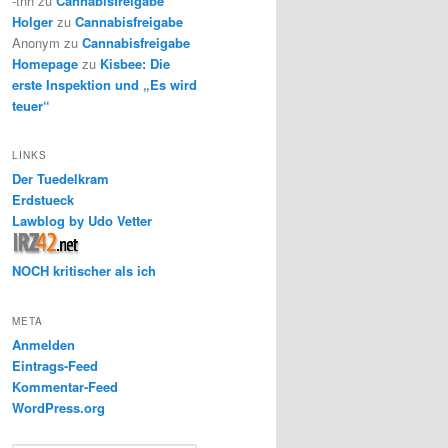
-thh
zu
Cannabisfreigabe
Holger
zu
Cannabisfreigabe
Anonym
zu
Cannabisfreigabe
Homepage
zu
Kisbee: Die
erste Inspektion und „Es wird
teuer“
LINKS
Der Tuedelkram
Erdstueck
Lawblog by Udo Vetter
NOCH kritischer als ich
META
Anmelden
Eintrags-Feed
Kommentar-Feed
WordPress.org