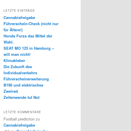
LETZTE EINTRÄGE
Cannabisfreigabe
Führerschein-Check (nicht nur
für Ältere!)
Honda Forza das Mittel der
Wahl.
SEAT MO 125 in Hamburg –
will man nicht!
Klimakleber
Die Zukunft des
Individualverkehrs
Führerscheinerweiterung
B196 und elektrisches
Zweirad
Zeitenwende tut Not
LETZTE KOMMENTARE
Football prediction
zu
Cannabisfreigabe