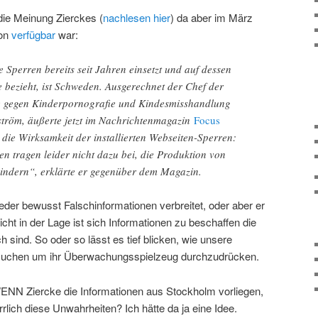
ie Meinung Zierckes (
nachlesen hier
) da aber im März
ion
verfügbar
war:
e Sperren bereits seit Jahren einsetzt und auf dessen
 bezieht, ist Schweden. Ausgerechnet der Chef der
pe gegen Kinderpornografie und Kindesmisshandlung
lström, äußerte jetzt im Nachrichtenmagazin
Focus
die Wirksamkeit der installierten Webseiten-Sperren:
tragen leider nicht dazu bei, die Produktion von
indern“, erklärte er gegenüber dem Magazin.
der bewusst Falschinformationen verbreitet, oder aber er
icht in der Lage ist sich Informationen zu beschaffen die
h sind. So oder so lässt es tief blicken, wie unsere
suchen um ihr Überwachungsspielzeug durchzudrücken.
: WENN Ziercke die Informationen aus Stockholm vorliegen,
rlich diese Unwahrheiten? Ich hätte da ja eine Idee.