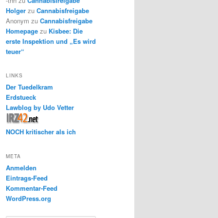
-thh
zu
Cannabisfreigabe
Holger
zu
Cannabisfreigabe
Anonym
zu
Cannabisfreigabe
Homepage
zu
Kisbee: Die
erste Inspektion und „Es wird
teuer“
LINKS
Der Tuedelkram
Erdstueck
Lawblog by Udo Vetter
NOCH kritischer als ich
META
Anmelden
Eintrags-Feed
Kommentar-Feed
WordPress.org