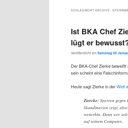
Inhalt
sekundären
SCHLAGWORT-ARCHIVE:
SPERRMA
wechseln
Inhalt
Ist BKA Chef Zi
wechseln
lügt er bewusst
Veröffentlicht am
Samstag 30 Januar
Der BKA-Chef Zierke beweißt 
sein scheint eine Falschinform
Heute sagt Zierke in der
Welt 
Ziercke:
Sperren gegen 
Skandinavien zeigt, abs
weiterhin. Denn wer sol
auf seinem Computer..