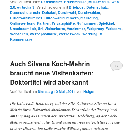
Veröffentlicht unter
Datenschutz
,
Erkenntnisse
,
Musste raus
,
Web
2.0
,
wirtschaft
|
Verschlagwortet mit
Briefpost
,
Datenschutz
,
Datenschutzrecht
,
Debakel
,
Durchwahl
,
Durchwahlen
,
Durchwahlnummer
,
Durchwahlnummern
,
marketing
,
Onlinewerbung
,
Partner
,
PrivatsphäRe
,
Rufnummer
,
Spielkind
,
Unachtsamkeit
,
Url
,
Visitenkarte
,
Vorzimmer
,
Webproxy
,
Webseite
,
Webseiten
,
Werbepostkarte
,
Werbezweck
,
Werbung
|
3
Kommentare
Auch Silvana Koch-Mehrin
6
braucht neue Visitenkarten:
Doktortitel wird aberkannt
Veröffentlicht am
Dienstag 10 Mai , 2011
von
Holger
Die Universität Heidelberg will der FDP-Politikerin Silvana Koch-
Mehrin ihren Doktortitel aberkennen. Dies erfuhr der Tagesspiegel
am Dienstag aus Kreisen der Universität Heidelberg, an der Koch-
Mehrin promoviert hatte. Grund seien mehrere festgestellte Plagiate
in ihrer Dissertation („Historische Währungsunion zwischen