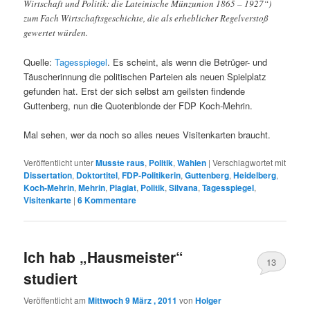
Wirtschaft und Politik: die Lateinische Münzunion 1865 – 1927“)
zum Fach Wirtschaftsgeschichte, die als erheblicher Regelverstoß
gewertet würden.
Quelle:
Tagesspiegel
. Es scheint, als wenn die Betrüger- und
Täuscherinnung die politischen Parteien als neuen Spielplatz
gefunden hat. Erst der sich selbst am geilsten findende
Guttenberg, nun die Quotenblonde der FDP Koch-Mehrin.
Mal sehen, wer da noch so alles neues Visitenkarten braucht.
Veröffentlicht unter
Musste raus
,
Politik
,
Wahlen
|
Verschlagwortet mit
Dissertation
,
Doktortitel
,
FDP-Politikerin
,
Guttenberg
,
Heidelberg
,
Koch-Mehrin
,
Mehrin
,
Plagiat
,
Politik
,
Silvana
,
Tagesspiegel
,
Visitenkarte
|
6
Kommentare
Ich hab „Hausmeister“
13
studiert
Veröffentlicht am
Mittwoch 9 März , 2011
von
Holger