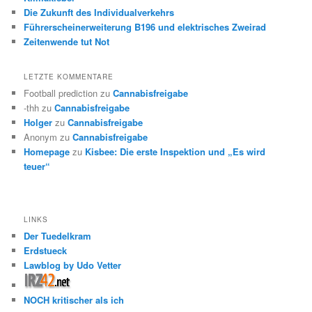
Die Zukunft des Individualverkehrs
Führerscheinerweiterung B196 und elektrisches Zweirad
Zeitenwende tut Not
LETZTE KOMMENTARE
Football prediction
zu
Cannabisfreigabe
-thh
zu
Cannabisfreigabe
Holger
zu
Cannabisfreigabe
Anonym
zu
Cannabisfreigabe
Homepage
zu
Kisbee: Die erste Inspektion und „Es wird
teuer“
LINKS
Der Tuedelkram
Erdstueck
Lawblog by Udo Vetter
NOCH kritischer als ich