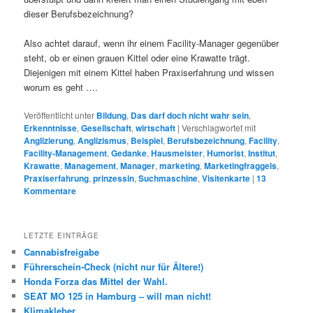
dieser Berufsbezeichnung?
Also achtet darauf, wenn ihr einem Facility-Manager gegenüber
steht, ob er einen grauen Kittel oder eine Krawatte trägt.
Diejenigen mit einem Kittel haben Praxiserfahrung und wissen
worum es geht ….
Veröffentlicht unter
Bildung
,
Das darf doch nicht wahr sein
,
Erkenntnisse
,
Gesellschaft
,
wirtschaft
|
Verschlagwortet mit
Anglizierung
,
Anglizismus
,
Beispiel
,
Berufsbezeichnung
,
Facility
,
Facility-Management
,
Gedanke
,
Hausmeister
,
Humorist
,
Institut
,
Krawatte
,
Management
,
Manager
,
marketing
,
Marketingfraggels
,
Praxiserfahrung
,
prinzessin
,
Suchmaschine
,
Visitenkarte
|
13
Kommentare
LETZTE EINTRÄGE
Cannabisfreigabe
Führerschein-Check (nicht nur für Ältere!)
Honda Forza das Mittel der Wahl.
SEAT MO 125 in Hamburg – will man nicht!
Klimakleber