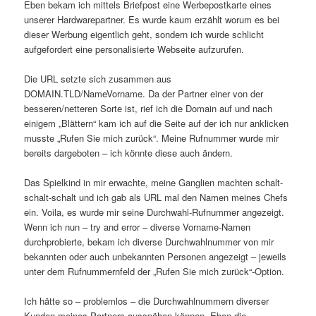
Eben bekam ich mittels Briefpost eine Werbepostkarte eines
unserer Hardwarepartner. Es wurde kaum erzählt worum es bei
dieser Werbung eigentlich geht, sondern ich wurde schlicht
aufgefordert eine personalisierte Webseite aufzurufen.
Die URL setzte sich zusammen aus
DOMAIN.TLD/NameVorname. Da der Partner einer von der
besseren/netteren Sorte ist, rief ich die Domain auf und nach
einigem „Blättern“ kam ich auf die Seite auf der ich nur anklicken
musste „Rufen Sie mich zurück“. Meine Rufnummer wurde mir
bereits dargeboten – ich könnte diese auch ändern.
Das Spielkind in mir erwachte, meine Ganglien machten schalt-
schalt-schalt und ich gab als URL mal den Namen meines Chefs
ein. Voila, es wurde mir seine Durchwahl-Rufnummer angezeigt.
Wenn ich nun – try and error – diverse Vorname-Namen
durchprobierte, bekam ich diverse Durchwahlnummer von mir
bekannten oder auch unbekannten Personen angezeigt – jeweils
unter dem Rufnummernfeld der „Rufen Sie mich zurück“-Option.
Ich hätte so – problemlos – die Durchwahlnummern diverser
Kunden meines Partners ausspähen können. Eben die