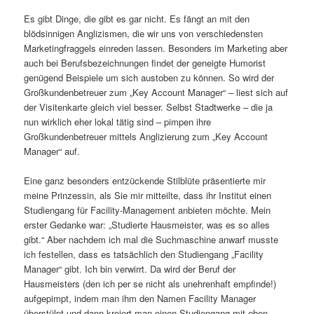
Es gibt Dinge, die gibt es gar nicht. Es fängt an mit den
blödsinnigen Anglizismen, die wir uns von verschiedensten
Marketingfraggels einreden lassen. Besonders im Marketing aber
auch bei Berufsbezeichnungen findet der geneigte Humorist
genügend Beispiele um sich austoben zu können. So wird der
Großkundenbetreuer zum „Key Account Manager“ – liest sich auf
der Visitenkarte gleich viel besser. Selbst Stadtwerke – die ja
nun wirklich eher lokal tätig sind – pimpen ihre
Großkundenbetreuer mittels Anglizierung zum „Key Account
Manager“ auf.
Eine ganz besonders entzückende Stilblüte präsentierte mir
meine Prinzessin, als Sie mir mitteilte, dass ihr Institut einen
Studiengang für Facility-Management anbieten möchte. Mein
erster Gedanke war: „Studierte Hausmeister, was es so alles
gibt.“ Aber nachdem ich mal die Suchmaschine anwarf musste
ich festellen, dass es tatsächlich den Studiengang „Facility
Manager“ gibt. Ich bin verwirrt. Da wird der Beruf der
Hausmeisters (den ich per se nicht als unehrenhaft empfinde!)
aufgepimpt, indem man ihm den Namen Facility Manager
überstülpt und dann kreiert man einen Studiengang mit eben