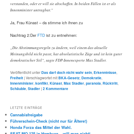
verstanden, oder er will sie abschaffen. In beiden Fällen ist er als
Innenminister untragbar.“
Ja, Frau Künast – da stimme ich ihnen zu
Nachtrag 2:Der
FTD
ist zu entnehmen:
„Die Abstimmungsregeln zu ändern, weil einem das aktuelle
Meinungsbild nicht passt, hat absolutistische Züge und ist kein guter
demokratischer Stil“, sagte FDP-Innenexperte Max Stadler.
Veröffentlicht unter
Das darf doch nicht wahr sein
,
Erkenntnisse
,
Freiheit
|
Verschlagwortet mit
BKA-Gesetz
,
Demokratie
,
Innenminister
,
konflikt
,
Künast
,
Max Stadler
,
paranoia
,
Rücktritt
,
Schäuble
,
Stadler
|
2
Kommentare
LETZTE EINTRÄGE
Cannabisfreigabe
Führerschein-Check (nicht nur für Ältere!)
Honda Forza das Mittel der Wahl.
SEAT MO 125 in Hamburg – will man nicht!