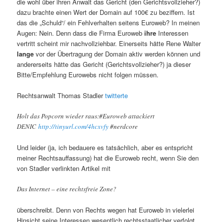
die wohl über ihren Anwalt das Gericht (den Gerichtsvollzieher?)
dazu brachte einen Wert der Domain auf 100€ zu beziffern. Ist
das die „Schuld“/ ein Fehlverhalten seitens Euroweb? In meinen
Augen: Nein. Denn dass die Firma Euroweb
ihre
Interessen
vertritt scheint mir nachvollziehbar. Einerseits hätte Rene Walter
lange
vor der Übertragung der Domain aktiv werden können und
andererseits hätte das Gericht (Gerichtsvollzieher?) ja dieser
Bitte/Empfehlung Eurowebs nicht folgen müssen.
Rechtsanwalt Thomas Stadler
twitterte
Holt das Popcorn wieder raus:#Euroweb attackiert
DENIC
http://tinyurl.com/4hcxvfy
#nerdcore
Und leider (ja, ich bedauere es tatsächlich, aber es entspricht
meiner Rechtsauffassung) hat die Euroweb recht, wenn Sie den
von Stadler verlinkten Artikel mit
Das Internet – eine rechtsfreie Zone?
überschreibt. Denn von Rechts wegen hat Euroweb in vielerlei
Hinsicht seine Interessen wesentlich rechtsstaatlicher verfolgt,