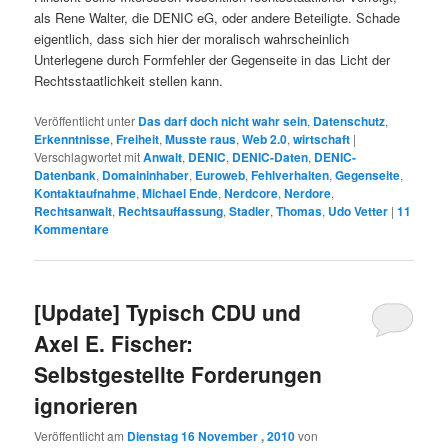
als Rene Walter, die DENIC eG, oder andere Beteiligte. Schade
eigentlich, dass sich hier der moralisch wahrscheinlich
Unterlegene durch Formfehler der Gegenseite in das Licht der
Rechtsstaatlichkeit stellen kann.
Veröffentlicht unter
Das darf doch nicht wahr sein
,
Datenschutz
,
Erkenntnisse
,
Freiheit
,
Musste raus
,
Web 2.0
,
wirtschaft
|
Verschlagwortet mit
Anwalt
,
DENIC
,
DENIC-Daten
,
DENIC-
Datenbank
,
Domaininhaber
,
Euroweb
,
Fehlverhalten
,
Gegenseite
,
Kontaktaufnahme
,
Michael Ende
,
Nerdcore
,
Nerdore
,
Rechtsanwalt
,
Rechtsauffassung
,
Stadler
,
Thomas
,
Udo Vetter
|
11
Kommentare
[Update] Typisch CDU und
Axel E. Fischer:
Selbstgestellte Forderungen
ignorieren
Veröffentlicht am
Dienstag 16 November , 2010
von