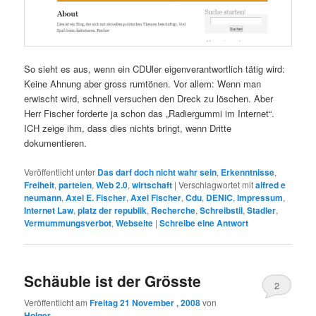
So sieht es aus, wenn ein CDUler eigenverantwortlich tätig wird:
Keine Ahnung aber gross rumtönen. Vor allem: Wenn man
erwischt wird, schnell versuchen den Dreck zu löschen. Aber
Herr Fischer forderte ja schon das „Radiergummi im Internet“.
ICH zeige ihm, dass dies nichts bringt, wenn Dritte
dokumentieren.
Veröffentlicht unter
Das darf doch nicht wahr sein
,
Erkenntnisse
,
Freiheit
,
parteien
,
Web 2.0
,
wirtschaft
|
Verschlagwortet mit
alfred e
neumann
,
Axel E. Fischer
,
Axel Fischer
,
Cdu
,
DENIC
,
Impressum
,
Internet Law
,
platz der republik
,
Recherche
,
Schreibstil
,
Stadler
,
Vermummungsverbot
,
Webseite
|
Schreibe eine Antwort
Schäuble ist der Grösste
2
Veröffentlicht am
Freitag 21 November , 2008
von
Holger