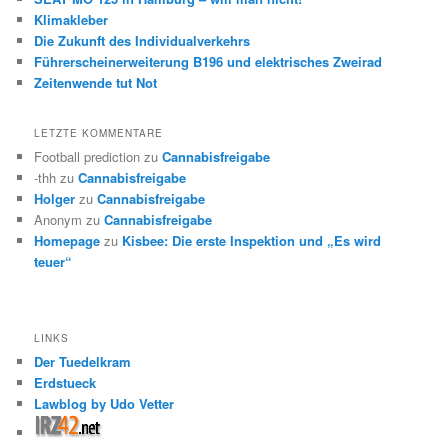
Klimakleber
Die Zukunft des Individualverkehrs
Führerscheinerweiterung B196 und elektrisches Zweirad
Zeitenwende tut Not
LETZTE KOMMENTARE
Football prediction
zu
Cannabisfreigabe
-thh
zu
Cannabisfreigabe
Holger
zu
Cannabisfreigabe
Anonym
zu
Cannabisfreigabe
Homepage
zu
Kisbee: Die erste Inspektion und „Es wird
teuer“
LINKS
Der Tuedelkram
Erdstueck
Lawblog by Udo Vetter