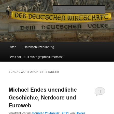
Politik, Wirtschaft, Soziales und Gesellschaft
Such
Reizzentrum
Hauptmenü
Start
Datenschutzerklärung
Zum
Zum
Was soll DER Mist? (Impressumersatz)
Inhalt
sekundären
wechseln
Inhalt
SCHLAGWORT-ARCHIVE:
STADLER
wechseln
Michael Endes unendliche
11
Geschichte, Nerdcore und
Euroweb
Veröffentlicht am
Sonntag 23 Januar , 2011
von
Holger