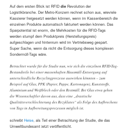
Auf dem ersten Blick ist RFID
die
Revolution der
Logistikbranche. Der Metro-Konzern rechnet schon aus, wieviele
Kassierer freigesetzt werden können, wenn im Kassenbereich die
einzelnen Produkte automatisch fakturiert werden können. Das
Sparpotential ist enorm, die Mehrkosten für die RFID-Tags
werden stumpf dem Produktpreis (Herstellungspreis)
aufgeschlagen und hintenrum wird im Vertriebsweg gespart.
Super Sache, wenn da nicht die Entsorgung dieses komplexen
Sondermüll-Tags wäre.
Betrachtet wurde für die Studie nun, wie sich die einzelnen RFID-Tag-
Bestandteile bei einer massenhaften Hausmüll-Entsorgung auf
unterschiedliche Recyclingprozesse auswirken könnten – zum
Beispiel auf Glas, PPK (Papier, Pappe, Kartonagen), Kunststoffe,
Aluminium und Weißblech oder den Restmüll. Bei Glas etwa gehen
die Wissenschaftler davon aus, dass eine „drastische
Qualitätsverschlechterung des Rezyklates“ als Folge des Aufbrechens
von Tags in Aufbereitungsprozessen möglich ist.
schreibt
Heise
, als Teil einer Betrachtung der Studie, die das
Umweltbundesamt jetzt veröffentlicht.