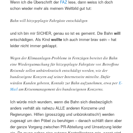
Wenn ich die Überschrift der
FAZ
lese, dann weiss ich doch
schon wieder mehr als meinem Weltbild gut tut:
Bahn will hitzegeplagte Fahrgäste entschädigen
und ich bin mir SICHER, genau so ist es gemeint. Die Bahn
will
entschädigen. Als Kind
wollte
ich auch immer brav sein – hat
leider nicht immer geklappt.
Wegen der Klimaanlagen-Probleme in Fernzügen bereitet die Bahn
eine Wiedergutmachung für hitzegeplagte Fahrgäste vor. Betroffene
Reisende sollen unbürokratisch entschädigt werden, wie der
bundeseigene Konzern auf seiner Internetseite mitteilte. Dafür
würden Kunden gebeten, Kontakt zur Bahn aufzunehmen, etwa per
E-
Mail
am Krisenmanagement des bundeseigenen Konzerns.
Ich würde mich wundern, wenn die Bahn sich diesbezüglich
anders verhält als nahezu ALLE anderen Konzerne und
Regierungen. Hilfen (grosszügig und unbürokratisch!) werden
zugesagt um den Pöbel zu beruhigen – danach schläft dann aber
der ganze Vorgang zwischen PR-Abteilung und Umsetzung leider
ein. Da muss schon eine externe Kontrollinstanz rein, sonst wird