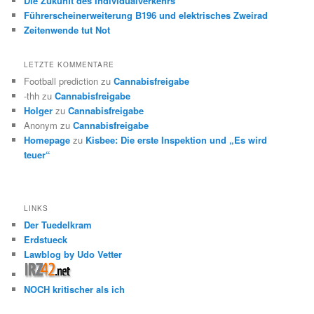
Die Zukunft des Individualverkehrs
Führerscheinerweiterung B196 und elektrisches Zweirad
Zeitenwende tut Not
LETZTE KOMMENTARE
Football prediction
zu
Cannabisfreigabe
-thh
zu
Cannabisfreigabe
Holger
zu
Cannabisfreigabe
Anonym
zu
Cannabisfreigabe
Homepage
zu
Kisbee: Die erste Inspektion und „Es wird
teuer“
LINKS
Der Tuedelkram
Erdstueck
Lawblog by Udo Vetter
NOCH kritischer als ich