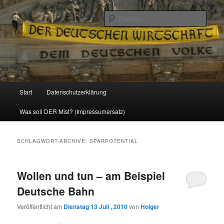
Politik, Wirtschaft, Soziales und Gesellschaft
Such
Reizzentrum
Hauptmenü
Start
Datenschutzerklärung
Zum
Zum
Was soll DER Mist? (Impressumersatz)
Inhalt
sekundären
wechseln
Inhalt
SCHLAGWORT-ARCHIVE:
SPARPOTENTIAL
wechseln
Wollen und tun – am Beispiel
Deutsche Bahn
Veröffentlicht am
Dienstag 13 Juli , 2010
von
Holger