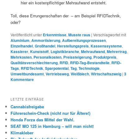
hier ein kostenpflichtiger Mehraufwand entsteht.
Toll, diese Errungenschaften der – am Beispiel RFIDTechnik,
oder?
Veröffentlicht unter
Erkenntnisse
,
Musste raus
|
Verschlagwortet mit
Aluminium
,
Ammortisierung
,
Aufbereitungsprozessen
,
Einzelhandel
,
Großhandel
,
Herstellungspreis
,
Kassenssysteme
,
Kassierer
,
Kunststoff
,
Logistikbranche
,
Mehraufwand
,
Mehrertrag
,
Mehrkosten
,
Personalkosten
,
Preissteigerung
,
Produktpreis
,
Qualitätsverschlechterung
,
RFID
,
RFID-Tag-Bestandteile
,
RFID-
Tags
,
RFIDTechnik
,
Sparpotential
,
Tag
,
Technologie
,
Umweltbundesamt
,
Vertriebsweg
,
Weißblech
,
Wirtschaftszweig
|
3
Kommentare
LETZTE EINTRÄGE
Cannabisfreigabe
Führerschein-Check (nicht nur für Ältere!)
Honda Forza das Mittel der Wahl.
SEAT MO 125 in Hamburg – will man nicht!
Klimakleber