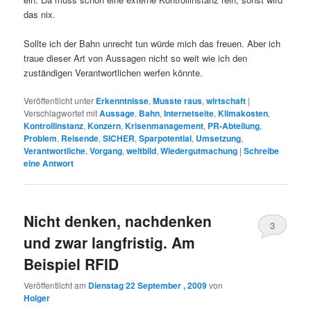
das nix.
Sollte ich der Bahn unrecht tun würde mich das freuen. Aber ich
traue dieser Art von Aussagen nicht so weit wie ich den
zuständigen Verantwortlichen werfen könnte.
Veröffentlicht unter
Erkenntnisse
,
Musste raus
,
wirtschaft
|
Verschlagwortet mit
Aussage
,
Bahn
,
Internetseite
,
Klimakosten
,
Kontrollinstanz
,
Konzern
,
Krisenmanagement
,
PR-Abteilung
,
Problem
,
Reisende
,
SICHER
,
Sparpotential
,
Umsetzung
,
Verantwortliche
,
Vorgang
,
weltbild
,
Wiedergutmachung
|
Schreibe
eine Antwort
Nicht denken, nachdenken
3
und zwar langfristig. Am
Beispiel RFID
Veröffentlicht am
Dienstag 22 September , 2009
von
Holger